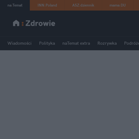
na
:
Temat
INN
:
Poland
ASZ
:
dziennik
mama
:
DU
Wiadomości
Polityka
naTemat extra
Rozrywka
Podróż