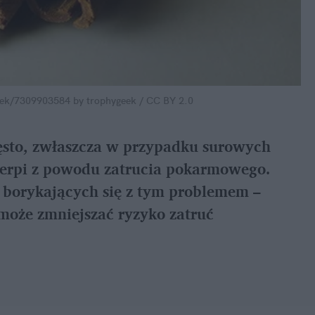
eek/7309903584 by trophygeek / CC BY 2.0
ęsto, zwłaszcza w przypadku surowych
ierpi z powodu zatrucia pokarmowego.
borykających się z tym problemem –
oże zmniejszać ryzyko zatruć