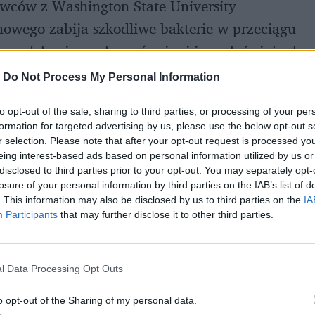
ców z Washington State University
nowego zabija szkodliwe bakterie w przeciągu
 powlekania opakowań mięs i innych świeżych
zyszczania mięsa, owoców, warzyw i
-
Do Not Process My Personal Information
stanie zabić 6 głównych szczepów toksyn
to opt-out of the sale, sharing to third parties, or processing of your per
C).
formation for targeted advertising by us, please use the below opt-out s
r selection. Please note that after your opt-out request is processed y
eing interest-based ads based on personal information utilized by us or
disclosed to third parties prior to your opt-out. You may separately opt-
losure of your personal information by third parties on the IAB’s list of
. This information may also be disclosed by us to third parties on the
IA
Participants
that may further disclose it to other third parties.
l Data Processing Opt Outs
o opt-out of the Sharing of my personal data.