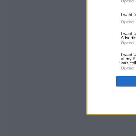
Opted 
I want t
Opted 
I want 
Advertis
Opted 
I want t
of my P
was col
Opted 