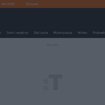
dad
:
HERO
Rozrywka
e
Dom i wnętrze
Styl życia
Motoryzacja
Wideo
Podcast
REKLAMA