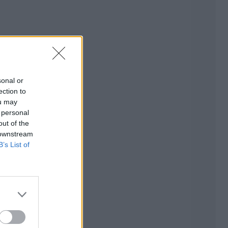
sonal or
ection to
ou may
 personal
out of the
 downstream
B’s List of