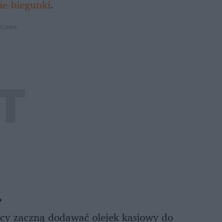
ie-biegunki
.
KLAMA
?
scy zaczną dodawać olejek kasjowy do