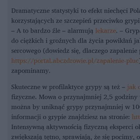
Dramatyczne statystyki to efekt niechęci Po
korzystających ze szczepień przeciwko grypi
– A to bardzo źle – alarmują
lekarze
. – Gryp
do ciężkich i groźnych dla życia powikłań j
sercowego (dowiedz się, dlaczego zapalenie 
https://portal.abczdrowie.pl/zapalenie-pluc
zapominamy.
Skuteczne w profilaktyce grypy są też –
jak
fizyczne. Mowa o przynajmniej 2,5 godziny 
można by uniknąć grypy przynajmniej w 10
informacji o grypie znajdziesz na stronie:
ht
Intensywną aktywnością fizyczną eksperci o
zwiększają tętno, sprawiają, że się pocimy,