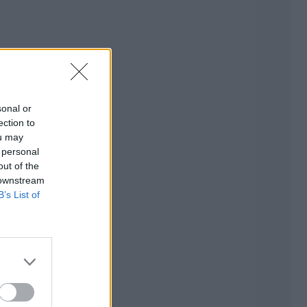
sonal or
ection to
ou may
 personal
out of the
 downstream
B’s List of