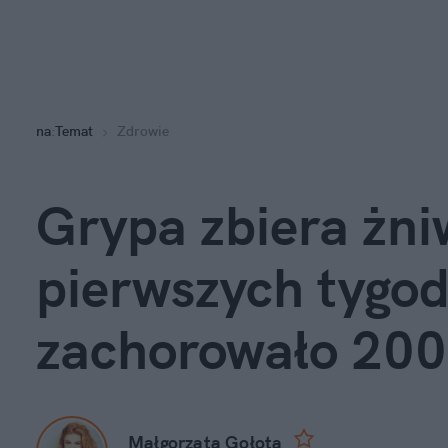
na
:
Temat
Zdrowie
Grypa zbiera żni
pierwszych tygod
zachorowało 200
Małgorzata Gołota