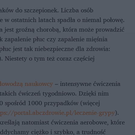
laków do szczepionek. Liczba osób
e w ostatnich latach spadła o niemal połowę.
a jest groźną chorobą, która może prowadzić
ak zapalenie płuc czy zapalenie mięśnia
płuc jest tak niebezpieczne dla zdrowia:
). Niestety o tym też coraz częściej
 dowodzą naukowcy
– intensywne ćwiczenia
takich ćwiczeń tygodniowo. Dzięki nim
0 spośród 1000 przypadków (więcej
tps://portal.abczdrowie.pl/leczenie-grypy
).
kreślają natomiast ćwiczenia aerobowe, które
 oddychamy ciężko i szybko, a trudność