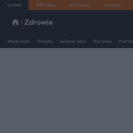
na
:
Temat
INN
:
Poland
ASZ
:
dziennik
mama
:
DU
Wiadomości
Polityka
naTemat extra
Rozrywka
Podróż