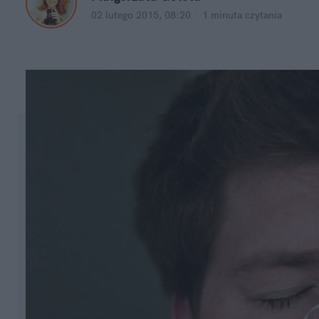
02 lutego 2015, 08:20
·
1 minuta
czytania