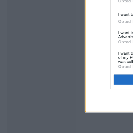
Opted 
I want t
Opted 
I want 
Advertis
Opted 
I want t
of my P
was col
Opted 