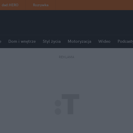
dad
:
HERO
Rozrywka
e
Dom i wnętrze
Styl życia
Motoryzacja
Wideo
Podcast
REKLAMA