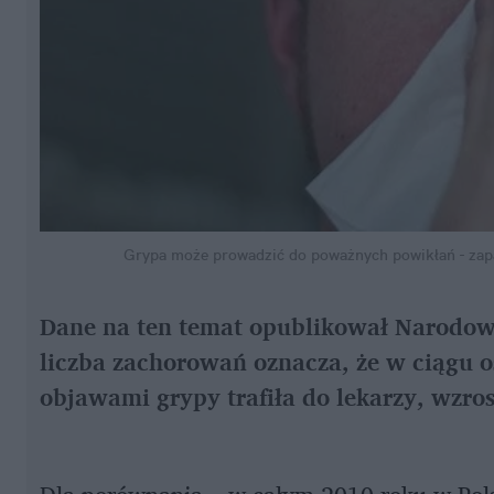
Grypa może prowadzić do poważnych powikłań - zapa
Dane na ten temat opublikował Narodowy
liczba zachorowań oznacza, że w ciągu os
objawami grypy trafiła do lekarzy, wzros