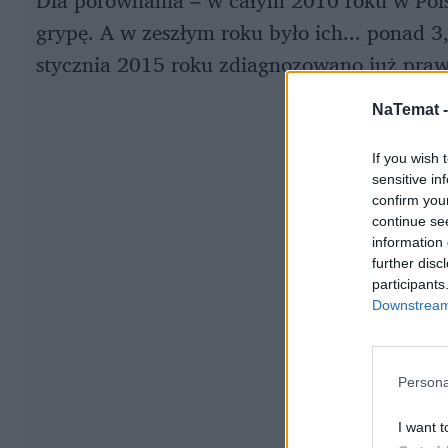
Dla porównania – w całym 2010 roku w Pols
grypę. A w zeszłym roku było ich... ponad 3
stycznia 2015 roku zdiagnozowano już praw
NaTemat 
If you wish 
sensitive in
confirm you
continue se
information 
further disc
participants
Downstream 
Persona
I want t