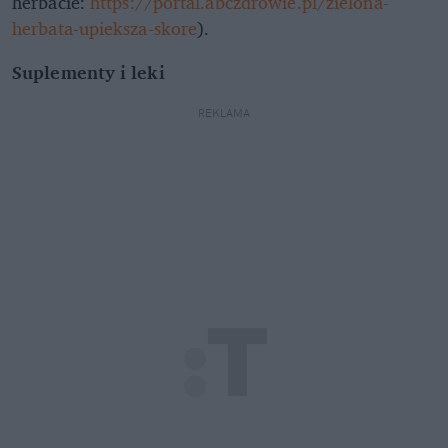
herbacie:
https://portal.abczdrowie.pl/zielona-
herbata-upieksza-skore
).
Suplementy i leki
REKLAMA