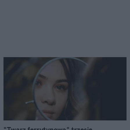
"Twarz ferrytynowa" trzęsie