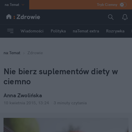
na
:
Temat
Tryb Ciemny
INN
:
Poland
ASZ
:
dziennik
Wiadomości
Polityka
naTemat extra
Rozrywka
mama
:
DU
dad
:
HERO
na
:
Temat
Zdrowie
Rozrywka
Nie bierz suplementów diety w
ciemno
Anna Zwolińska
10 kwietnia 2015, 13:24
·
3 minuty
czytania