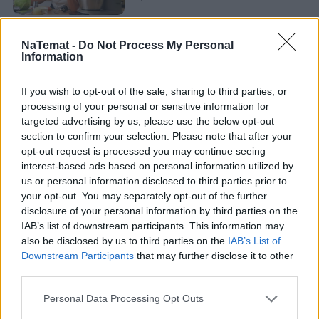
Aby ustalić, czego organizm potrzebuje, należy udać się do
NaTemat -
Do Not Process My Personal
Information
lekarza pierwszego kontaktu i wykonać morfologię krwi.
Można też wykonać analizę moczu oraz włosów, które
If you wish to opt-out of the sale, sharing to third parties, or
również pozwolą ustalić stan odżywienia organizmu oraz
processing of your personal or sensitive information for
ilość wydalanych z moczem minerałów.
targeted advertising by us, please use the below opt-out
section to confirm your selection. Please note that after your
Nie przegap żadnej ważnej wiadomości i
opt-out request is processed you may continue seeing
obserwuj nas w Google News!
interest-based ads based on personal information utilized by
us or personal information disclosed to third parties prior to
your opt-out. You may separately opt-out of the further
disclosure of your personal information by third parties on the
IAB’s list of downstream participants. This information may
also be disclosed by us to third parties on the
IAB’s List of
Downstream Participants
that may further disclose it to other
third parties.
Personal Data Processing Opt Outs
Czytaj więcej