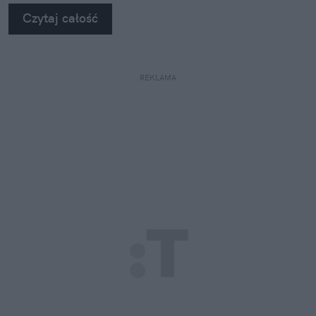
na własne oczy zobaczyć, jak profesjonaliści radzą
Czytaj całość
sobie z takimi uszkodzeniami.
REKLAMA