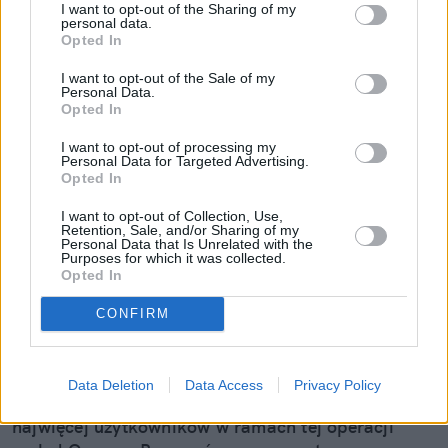
I want to opt-out of the Sharing of my
personal data.
Opted In
I want to opt-out of the Sale of my
Personal Data.
Opted In
I want to opt-out of processing my
Personal Data for Targeted Advertising.
Opted In
I want to opt-out of Collection, Use,
Retention, Sale, and/or Sharing of my
Personal Data that Is Unrelated with the
Purposes for which it was collected.
Orange znów na czele. Powody, dla
Opted In
których tyle osób przenosi do niego
CONFIRM
numery
Ponad 360 000 numerów przeniesiono w II kwartale
Data Deletion
Data Access
Privacy Policy
2026 roku w sieciach mobilnych. Jak podaje UKE,
najwięcej użytkowników w ramach tej operacji