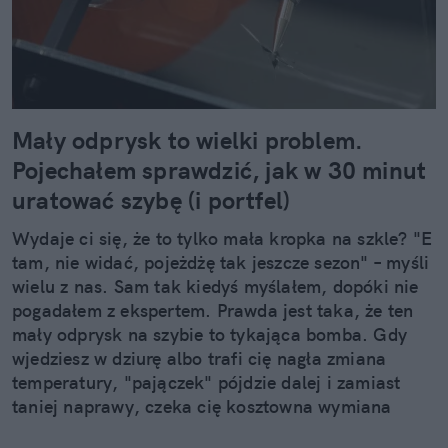
Mały odprysk to wielki problem.
Pojechałem sprawdzić, jak w 30 minut
uratować szybę (i portfel)
Wydaje ci się, że to tylko mała kropka na szkle? "E
tam, nie widać, pojeżdżę tak jeszcze sezon" – myśli
wielu z nas. Sam tak kiedyś myślałem, dopóki nie
pogadałem z ekspertem. Prawda jest taka, że ten
mały odprysk na szybie to tykająca bomba. Gdy
wjedziesz w dziurę albo trafi cię nagła zmiana
temperatury, "pajączek" pójdzie dalej i zamiast
taniej naprawy, czeka cię kosztowna wymiana
szyby. Wybrałem się do serwisu Autoglass®, żeby