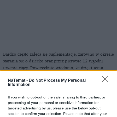
Bardzo często zaleca się suplementację, zarówno w okresie
starania się o dziecko oraz przez pierwsze 12 tygodni
trwania ciąży. Powszechnie wiadomo, że dzięki temu
można zmniejszyć ryzyko wad wrodzonych cewy
nerwowej aż o 70 proc. Najczęściej występujące wady
NaTemat -
Do Not Process My Personal
Information
przy niedoborach kwasu foliowego to rozszczep
kręgosłupa tylny oraz bezmózgowie. Co więcej, kwas
If you wish to opt-out of the sale, sharing to third parties, or
foliowy może zmniejszać ryzyko stanu
processing of your personal or sensitive information for
przedrzucawkowego oraz przedwczesnego porodu.
targeted advertising by us, please use the below opt-out
section to confirm your selection. Please note that after your