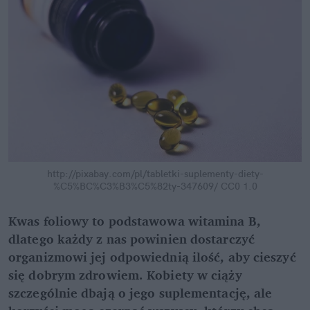
http://pixabay.com/pl/tabletki-suplementy-diety-
%C5%BC%C3%B3%C5%82ty-347609/ CC0 1.0
Kwas foliowy to podstawowa witamina B,
dlatego każdy z nas powinien dostarczyć
organizmowi jej odpowiednią ilość, aby cieszyć
się dobrym zdrowiem. Kobiety w ciąży
szczególnie dbają o jego suplementację, ale