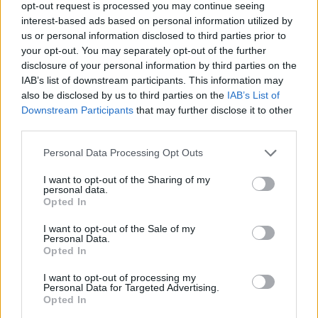
Przeciętny dorosły potrzebuje 200 mcg kwasu foliowego
opt-out request is processed you may continue seeing
interest-based ads based on personal information utilized by
dziennie. Najlepsze naturalne źródła kwasu foliowego to:
us or personal information disclosed to third parties prior to
szpinak, brokuły, fasola, soczewica, cytryny, banany czy
your opt-out. You may separately opt-out of the further
melony. Najlepiej wchłania się, kiedy dostarczamy
disclosure of your personal information by third parties on the
organizmowi równocześnie odpowiednią dawkę witaminy
IAB’s list of downstream participants. This information may
also be disclosed by us to third parties on the
IAB’s List of
C oraz witaminy z grupy B.
Downstream Participants
that may further disclose it to other
third parties.
Personal Data Processing Opt Outs
I want to opt-out of the Sharing of my
personal data.
Opted In
I want to opt-out of the Sale of my
Personal Data.
Opted In
I want to opt-out of processing my
Personal Data for Targeted Advertising.
Opted In