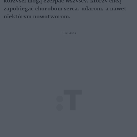
korzyści mogą czerpać wszyscy, którzy chcą
zapobiegać chorobom serca, udarom, a nawet
niektórym nowotworom.
REKLAMA