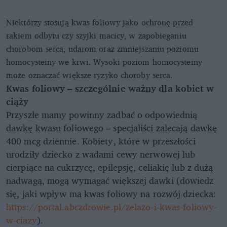
Niektórzy stosują kwas foliowy jako ochronę przed
rakiem odbytu czy szyjki macicy, w zapobieganiu
chorobom serca, udarom oraz zmniejszaniu poziomu
homocysteiny we krwi. Wysoki poziom homocysteiny
może oznaczać większe ryzyko choroby serca.
Kwas foliowy – szczególnie ważny dla kobiet w
ciąży
Przyszłe mamy powinny zadbać o odpowiednią
dawkę kwasu foliowego – specjaliści zalecają dawkę
400 mcg dziennie. Kobiety, które w przeszłości
urodziły dziecko z wadami cewy nerwowej lub
cierpiące na cukrzycę, epilepsję, celiakię lub z dużą
nadwagą, mogą wymagać większej dawki (dowiedz
się, jaki wpływ ma kwas foliowy na rozwój dziecka:
https://portal.abczdrowie.pl/zelazo-i-kwas-foliowy-
w-ciazy
).