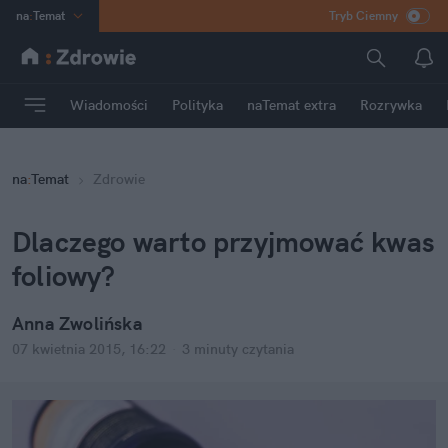
na
:
Temat
Tryb Ciemny
INN
:
Poland
ASZ
:
dziennik
Wiadomości
Polityka
naTemat extra
Rozrywka
mama
:
DU
dad
:
HERO
na
:
Temat
Zdrowie
Rozrywka
Dlaczego warto przyjmować kwas
foliowy?
Anna Zwolińska
07 kwietnia 2015, 16:22
·
3 minuty
czytania