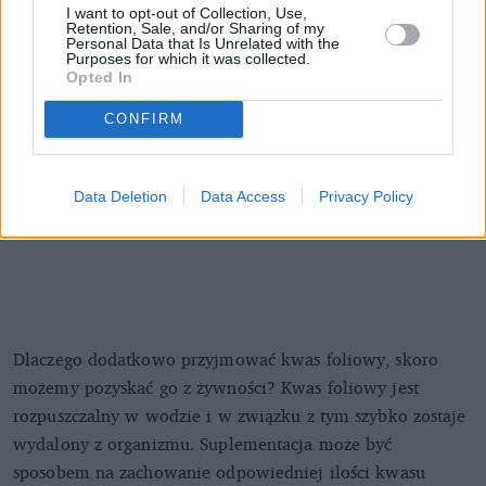
I want to opt-out of Collection, Use,
Retention, Sale, and/or Sharing of my
Personal Data that Is Unrelated with the
Purposes for which it was collected.
Opted In
CONFIRM
Data Deletion
Data Access
Privacy Policy
Dlaczego dodatkowo przyjmować kwas foliowy, skoro
możemy pozyskać go z żywności? Kwas foliowy jest
rozpuszczalny w wodzie i w związku z tym szybko zostaje
wydalony z organizmu. Suplementacja może być
sposobem na zachowanie odpowiedniej ilości kwasu