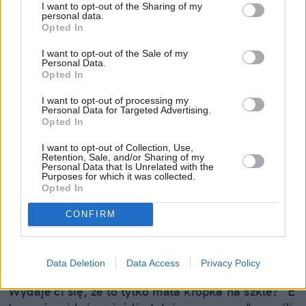
I want to opt-out of the Sharing of my
personal data.
Opted In
I want to opt-out of the Sale of my
Personal Data.
Opted In
I want to opt-out of processing my
Personal Data for Targeted Advertising.
Opted In
I want to opt-out of Collection, Use,
Retention, Sale, and/or Sharing of my
Personal Data that Is Unrelated with the
Purposes for which it was collected.
Opted In
CONFIRM
Mały odprysk to wielki problem.
Pojechałem sprawdzić, jak w 30 minut
uratować szybę (i portfel)
Data Deletion
Data Access
Privacy Policy
Wydaje ci się, że to tylko mała kropka na szkle? "E