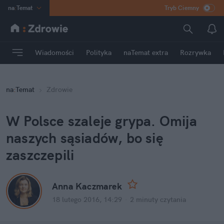
na
:
Temat
Tryb Ciemny
INN
:
Poland
ASZ
:
dziennik
Wiadomości
Polityka
naTemat extra
Rozrywka
mama
:
DU
dad
:
HERO
na
:
Temat
Zdrowie
Rozrywka
W Polsce szaleje grypa. Omija
naszych sąsiadów, bo się
zaszczepili
Anna Kaczmarek
18 lutego 2016, 14:29
·
2 minuty
czytania