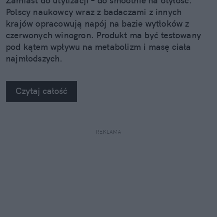
Zamiast do utylizacji – do smoothie na otyłość.
Polscy naukowcy wraz z badaczami z innych
krajów opracowują napój na bazie wytłoków z
czerwonych winogron. Produkt ma być testowany
pod kątem wpływu na metabolizm i masę ciała
najmłodszych.
Czytaj całość
REKLAMA