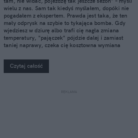
tam, nie widać, pojeżdżę tak jeszcze sezon" – myśli
wielu z nas. Sam tak kiedyś myślałem, dopóki nie
pogadałem z ekspertem. Prawda jest taka, że ten
mały odprysk na szybie to tykająca bomba. Gdy
wjedziesz w dziurę albo trafi cię nagła zmiana
temperatury, "pajączek" pójdzie dalej i zamiast
taniej naprawy, czeka cię kosztowna wymiana
szyby. Wybrałem się do serwisu Autoglass®, żeby
na własne oczy zobaczyć, jak profesjonaliści radzą
Czytaj całość
sobie z takimi uszkodzeniami.
REKLAMA