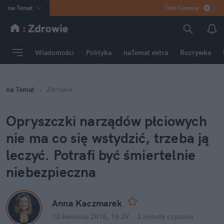
na
:
Temat
Tryb Ciemny
INN
:
Poland
ASZ
:
dziennik
Wiadomości
Polityka
naTemat extra
Rozrywka
mama
:
DU
dad
:
HERO
na
:
Temat
Zdrowie
Rozrywka
Opryszczki narządów płciowych
nie ma co się wstydzić, trzeba ją
leczyć. Potrafi być śmiertelnie
niebezpieczna
Anna Kaczmarek
13 kwietnia 2016, 18:29
·
3 minuty
czytania