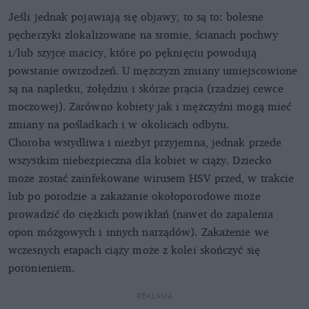
Jeśli jednak pojawiają się objawy, to są to: bolesne
pęcherzyki zlokalizowane na sromie, ścianach pochwy
i/lub szyjce macicy, które po pęknięciu powodują
powstanie owrzodzeń. U mężczyzn zmiany umiejscowione
są na napletku, żołędziu i skórze prącia (rzadziej cewce
moczowej). Zarówno kobiety jak i mężczyźni mogą mieć
zmiany na pośladkach i w okolicach odbytu.
Choroba wstydliwa i niezbyt przyjemna, jednak przede
wszystkim niebezpieczna dla kobiet w ciąży. Dziecko
może zostać zainfekowane wirusem HSV przed, w trakcie
lub po porodzie a zakażanie okołoporodowe może
prowadzić do ciężkich powikłań (nawet do zapalenia
opon mózgowych i innych narządów). Zakażenie we
wczesnych etapach ciąży może z kolei skończyć się
poronieniem.
REKLAMA