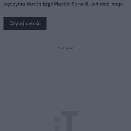
wyczynia Bosch ErgoMaster Serie 8, wniosło moje
kulinarne podboje na zupełnie nowy poziom.
Czytaj całość
REKLAMA