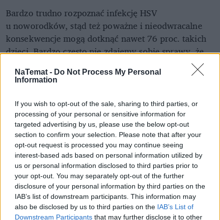
Bardzo trudno rozpoznać infekcję HSV
u noworodków, stąd też poważne i nieodwracalne
konsekwencje mogą dotknąć nawet 76 proc. takich
dzieci. Bardzo często nie zdajemy sobie sprawy, że
także
opryszczka
wargowa może być zagrożeniem
NaTemat -
Do Not Process My Personal
dla noworodka.
Information
If you wish to opt-out of the sale, sharing to third parties, or
processing of your personal or sensitive information for
targeted advertising by us, please use the below opt-out
section to confirm your selection. Please note that after your
opt-out request is processed you may continue seeing
interest-based ads based on personal information utilized by
us or personal information disclosed to third parties prior to
your opt-out. You may separately opt-out of the further
disclosure of your personal information by third parties on the
IAB’s list of downstream participants. This information may
also be disclosed by us to third parties on the
IAB’s List of
Downstream Participants
that may further disclose it to other