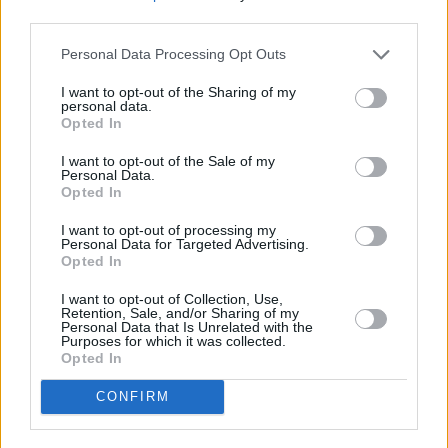
third parties.
Personal Data Processing Opt Outs
I want to opt-out of the Sharing of my
personal data.
Opted In
I want to opt-out of the Sale of my
Personal Data.
Opted In
I want to opt-out of processing my
Personal Data for Targeted Advertising.
Domowy obiad od podstaw bez stania
Opted In
godzinami w kuchni? Sprawdziłam,
czy to możliwe
I want to opt-out of Collection, Use,
Retention, Sale, and/or Sharing of my
Personal Data that Is Unrelated with the
Purposes for which it was collected.
Kto jest szczególnie narażony na zakażenie
Opted In
wirusem opryszczki?
Osoby, u których
CONFIRM
występują inne zmiany zapalne narządów
płciowych oraz chorzy z upośledzoną odpornością.