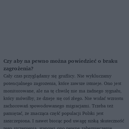
Czy aby na pewno można powiedzieć o braku
zagrożenia?
Cały czas przyglądamy się gruźlicy. Nie wykluczamy
potencjalnego zagrożenia, które zawsze istnieje. Ono jest
monitorowane, ale na tę chwilę nie ma żadnego sygnału,
który mówiłby, że dzieje się coś złego. Nie widać wzrostu
zachorowań spowodowanego migracjami. Trzeba też
pamiętać, że znacząca część populacji Polski jest
zaszczepiona. I nawet biorąc pod uwagę niską skuteczność
tego szczepienia, stanowi ono pewne zabezpieczenie.