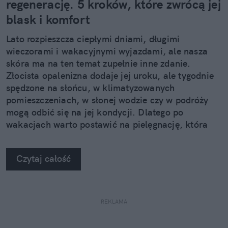
regenerację. 5 kroków, które zwrócą jej
blask i komfort
Lato rozpieszcza ciepłymi dniami, długimi
wieczorami i wakacyjnymi wyjazdami, ale nasza
skóra ma na ten temat zupełnie inne zdanie.
Złocista opalenizna dodaje jej uroku, ale tygodnie
spędzone na słońcu, w klimatyzowanych
pomieszczeniach, w słonej wodzie czy w podróży
mogą odbić się na jej kondycji. Dlatego po
wakacjach warto postawić na pielęgnację, która
nie kończy się na samym nawilżeniu. Sprawdzamy,
jak pięć kosmetyków z linii Neuro Adapt marki
Czytaj całość
Clochee może pomóc skórze odzyskać równowagę.
REKLAMA