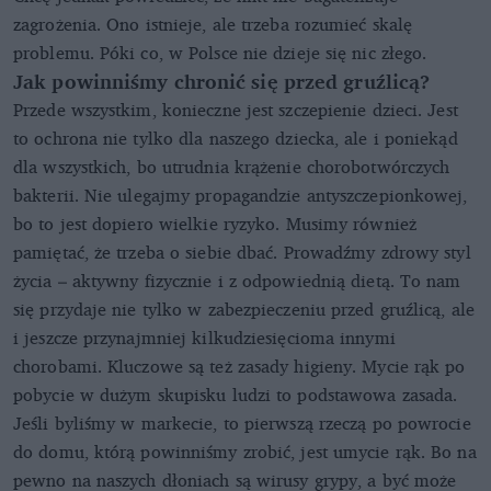
zagrożenia. Ono istnieje, ale trzeba rozumieć skalę
problemu. Póki co, w Polsce nie dzieje się nic złego.
Jak powinniśmy chronić się przed gruźlicą?
Przede wszystkim, konieczne jest szczepienie dzieci. Jest
to ochrona nie tylko dla naszego dziecka, ale i poniekąd
dla wszystkich, bo utrudnia krążenie chorobotwórczych
bakterii. Nie ulegajmy propagandzie antyszczepionkowej,
bo to jest dopiero wielkie ryzyko. Musimy również
pamiętać, że trzeba o siebie dbać. Prowadźmy zdrowy styl
życia – aktywny fizycznie i z odpowiednią dietą. To nam
się przydaje nie tylko w zabezpieczeniu przed gruźlicą, ale
i jeszcze przynajmniej kilkudziesięcioma innymi
chorobami. Kluczowe są też zasady higieny. Mycie rąk po
pobycie w dużym skupisku ludzi to podstawowa zasada.
Jeśli byliśmy w markecie, to pierwszą rzeczą po powrocie
do domu, którą powinniśmy zrobić, jest umycie rąk. Bo na
pewno na naszych dłoniach są wirusy grypy, a być może