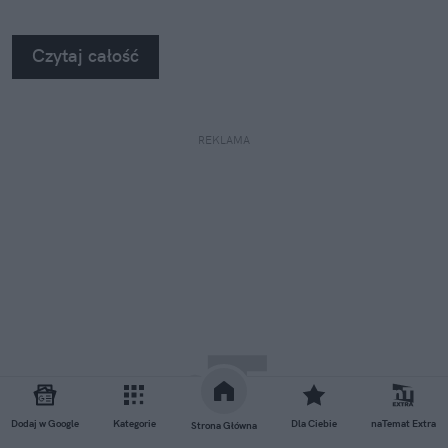
Czytaj całość
REKLAMA
Dodaj w Google
Kategorie
Dla Ciebie
naTemat Extra
Strona Główna