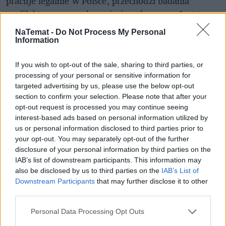
pracuje legalnie w Polsce, przechodzi badania
profilaktyczne przed przyjęciem do pracy. Jest to
sito, które wyłapuje osoby chore. Co więcej, każdy,
NaTemat -
Do Not Process My Personal
kto przebywa na terytorium Polski, podlega
Information
przepisom związanym z zabezpieczeniem przed
chorobami zakaźnymi. Dlatego np. dana osoba musi
If you wish to opt-out of the sale, sharing to third parties, or
processing of your personal or sensitive information for
poddać się leczeniu, jeżeli wykryje się u niej gruźlicę
targeted advertising by us, please use the below opt-out
czy inną
chorobę zakaźną
. Podam przykład. Na
section to confirm your selection. Please note that after your
Mazurach u pracowników z Ukrainy pojawiła się
opt-out request is processed you may continue seeing
odra, dlatego zostali zaszczepieni. Polskie prawo jest
interest-based ads based on personal information utilized by
us or personal information disclosed to third parties prior to
pod tym względem bezwzględne.
your opt-out. You may separately opt-out of the further
disclosure of your personal information by third parties on the
REKLAMA
IAB’s list of downstream participants. This information may
also be disclosed by us to third parties on the
IAB’s List of
Downstream Participants
that may further disclose it to other
third parties.
Personal Data Processing Opt Outs