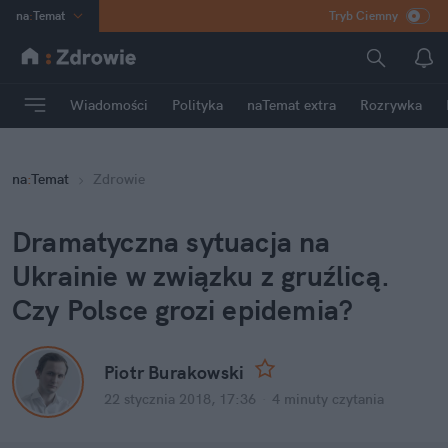
na
:
Temat
Tryb Ciemny
INN
:
Poland
ASZ
:
dziennik
Wiadomości
Polityka
naTemat extra
Rozrywka
mama
:
DU
dad
:
HERO
na
:
Temat
Zdrowie
Rozrywka
Dramatyczna sytuacja na
Ukrainie w związku z gruźlicą.
Czy Polsce grozi epidemia?
Piotr Burakowski
22 stycznia 2018, 17:36
·
4 minuty
czytania