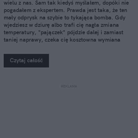
wielu z nas. Sam tak kiedyś myślałem, dopóki nie
pogadałem z ekspertem. Prawda jest taka, że ten
mały odprysk na szybie to tykająca bomba. Gdy
wjedziesz w dziurę albo trafi cię nagła zmiana
temperatury, "pajączek" pójdzie dalej i zamiast
taniej naprawy, czeka cię kosztowna wymiana
szyby. Wybrałem się do serwisu Autoglass®, żeby
na własne oczy zobaczyć, jak profesjonaliści radzą
Czytaj całość
sobie z takimi uszkodzeniami.
REKLAMA