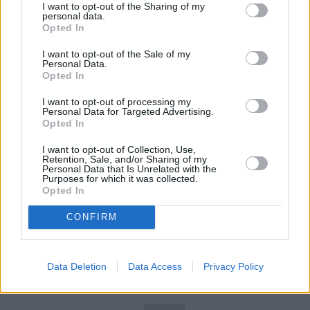
I want to opt-out of the Sharing of my
W ubiegłym roku pojawił się już zbiór 50 prac
personal data.
naukowych, które mówią jednoznacznie, że taki
Opted In
związek nie istnieje, jednak ruchy
I want to opt-out of the Sale of my
antyszczepionkowe nadal straszą rodziców
Personal Data.
Opted In
nierzetelnymi badaniami Wakefielda.
I want to opt-out of processing my
Personal Data for Targeted Advertising.
REKLAMA
Opted In
I want to opt-out of Collection, Use,
Retention, Sale, and/or Sharing of my
Personal Data that Is Unrelated with the
Purposes for which it was collected.
Opted In
CONFIRM
Data Deletion
Data Access
Privacy Policy