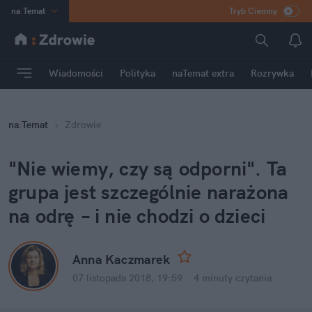
na
:
Temat
Tryb Ciemny
INN
:
Poland
ASZ
:
dziennik
Wiadomości
Polityka
naTemat extra
Rozrywka
mama
:
DU
dad
:
HERO
na
:
Temat
Zdrowie
Rozrywka
"Nie wiemy, czy są odporni". Ta
grupa jest szczególnie narażona
na odrę – i nie chodzi o dzieci
Anna Kaczmarek
07 listopada 2018, 19:59
·
4 minuty
czytania