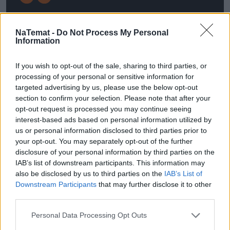
Możemy mówić o kontynentach wolnych
NaTemat -
Do Not Process My Personal
od polio, ale nie możemy mówić o
Information
eradykacji polio. Podobnie było z odrą,
której eradykację mieliśmy ogłosić w
If you wish to opt-out of the sale, sharing to third parties, or
2020 r., tymczasem stało się coś
processing of your personal or sensitive information for
odwrotnego, pojawiła się epidemia odry w
targeted advertising by us, please use the below opt-out
krajach rozwiniętych.
section to confirm your selection. Please note that after your
opt-out request is processed you may continue seeing
interest-based ads based on personal information utilized by
Dr Paweł Grzesiowski
us or personal information disclosed to third parties prior to
Prezes Fundacji Instytut Profilaktyki Zakażeń
your opt-out. You may separately opt-out of the further
disclosure of your personal information by third parties on the
IAB’s list of downstream participants. This information may
also be disclosed by us to third parties on the
IAB’s List of
Dodaje, że powodem powrotu odry jest w dużej
Downstream Participants
that may further disclose it to other
third parties.
mierze nieszczęsna praca Andrew Wakefielda, w
której na 12 przypadkach dowodził, że szczepionka
Personal Data Processing Opt Outs
przeciw odrze, śwince i różyczce
powoduje autyzm
.