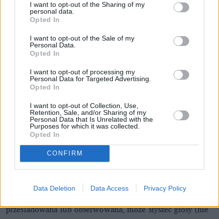
I want to opt-out of the Sharing of my
personal data.
Opted In
I want to opt-out of the Sale of my
Personal Data.
Opted In
I want to opt-out of processing my
Personal Data for Targeted Advertising.
A czy pojawiają się też omamy wzrokowe?
Opted In
Bardzo rzadko, główne są raczej słuchowe. Wzrokowe
I want to opt-out of Collection, Use,
mogą się zdarzyć, ale to budzi szczególną czujność
Retention, Sale, and/or Sharing of my
Personal Data that Is Unrelated with the
psychiatrów, ponieważ nie są one charakterystyczne dla
Purposes for which it was collected.
Opted In
schizofrenii paranoidalnej. Próbujemy więc zdiagnozować
coś innego.
CONFIRM
Te wszystkie objawy to właśnie psychoza, tak?
Tak. Podsumowując, mamy więc osobę, która ma
Data Deletion
Data Access
Privacy Policy
całościowo zmienione przeżywanie, czuje się
prześladowana lub obserwowana, może słyszeć głosy (nie