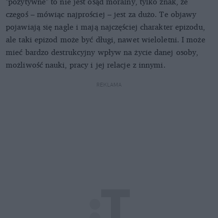
"pozytywne" to nie jest osąd moralny, tylko znak, że
czegoś – mówiąc najprościej – jest za dużo. Te objawy
pojawiają się nagle i mają najczęściej charakter epizodu,
ale taki epizod może być długi, nawet wieloletni. I może
mieć bardzo destrukcyjny wpływ na życie danej osoby,
możliwość nauki, pracy i jej relacje z innymi.
REKLAMA