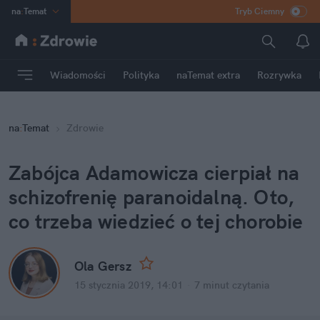
na
:
Temat
Tryb Ciemny
INN
:
Poland
ASZ
:
dziennik
Wiadomości
Polityka
naTemat extra
Rozrywka
mama
:
DU
dad
:
HERO
na
:
Temat
Zdrowie
Rozrywka
Zabójca Adamowicza cierpiał na
schizofrenię paranoidalną. Oto,
co trzeba wiedzieć o tej chorobie
Ola Gersz
15 stycznia 2019, 14:01
·
7 minut
czytania