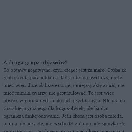
A druga grupa objawów?
To objawy negatywne, czyli czegoś jest za mało. Osoba ze
schizofrenią paranoidalną, która nie ma psychozy, może
mieć więc: duże słabsze emocje, mniejszą aktywność, nie
mieć mimiki twarzy, nie gestykulować. To jest więc
ubytek w normalnych funkcjach psychicznych. Nie ma on
charakteru groźnego dla kogokolwiek, ale bardzo
ogranicza funkcjonowanie. Jeśli chora jest osoba młoda,
to ona nie uczy się, nie wychodzi z domu, nie spotyka się
ze znajomymi. Te objawy mogą trwać długo: miesiącami