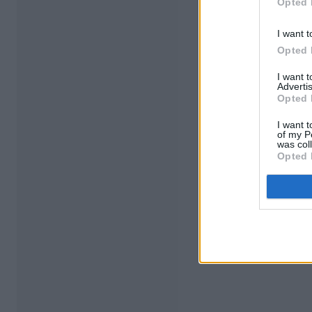
Opted 
I want t
Opted 
I want 
Advertis
Opted 
I want t
of my P
was col
Opted 