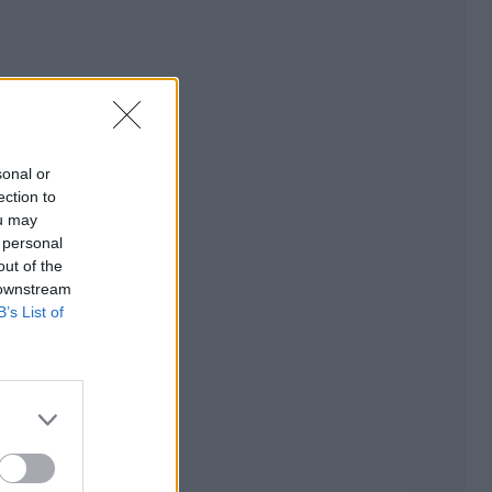
sonal or
ection to
ou may
 personal
out of the
 downstream
B’s List of