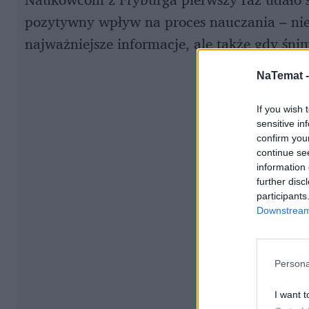
pozytywny wpływ na proces nauczania – ni
najważniejsze informacje, ale także gdy śn
NaTemat 
If you wish 
sensitive in
confirm you
continue se
information 
further disc
participants
Downstream 
Persona
I want t