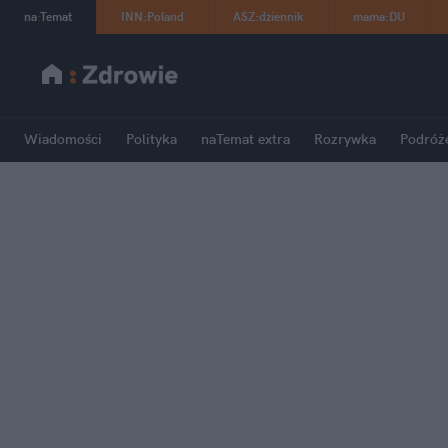
na
:
Temat
INN
:
Poland
ASZ
:
dziennik
mama
:
DU
Wiadomości
Polityka
naTemat extra
Rozrywka
Podróż