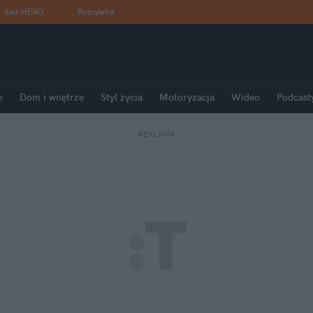
dad
:
HERO
Rozrywka
e
Dom i wnętrze
Styl życia
Motoryzacja
Wideo
Podcast
REKLAMA