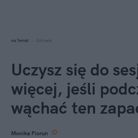
na
:
Temat
Zdrowie
Uczysz się do se
więcej, jeśli pod
wąchać ten zapa
Monika Piorun