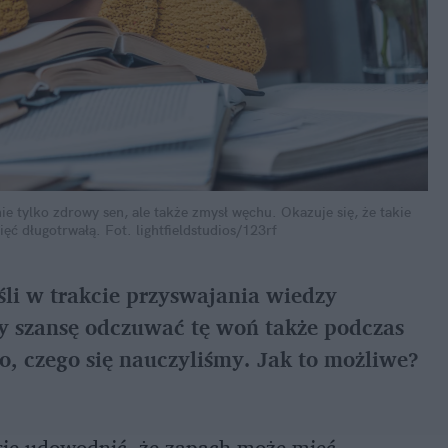
 tylko zdrowy sen, ale także zmysł węchu. Okazuje się, że takie
ięć długotrwałą.
Fot. lightfieldstudios/123rf
li w trakcie przyswajania wiedzy
 szansę odczuwać tę woń także podczas
o, czego się nauczyliśmy. Jak to możliwe?
się udowodnić, że zapach może mieć