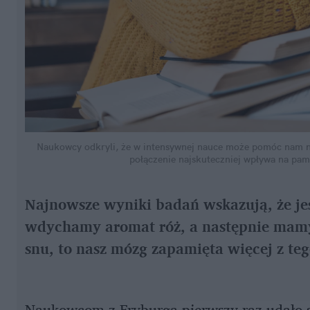
Naukowcy odkryli, że w intensywnej nauce może pomóc nam nie
połączenie najskuteczniej wpływa na pam
Najnowsze wyniki badań wskazują, że jeś
wdychamy aromat róż, a następnie mamy
snu, to nasz mózg zapamięta więcej z teg
Naukowcom z Fryburga pierwszy raz udało 