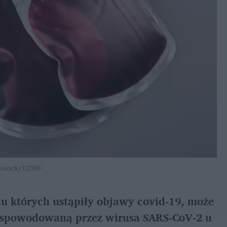
honock/123RF
 u których ustąpiły objawy covid-19, może
ą spowodowaną przez wirusa SARS-CoV-2 u