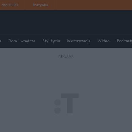
dad
:
HERO
Rozrywka
e
Dom i wnętrze
Styl życia
Motoryzacja
Wideo
Podcast
REKLAMA