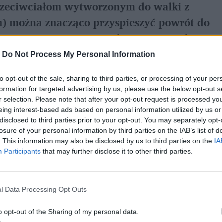
 przeciwciałom wytworzonym do walki z
 można znacząco przyspieszyć powrót do
jącej immunoterapii w leczeniu covid-19,
of the American Medical Association".
-
Do Not Process My Personal Information
to opt-out of the sale, sharing to third parties, or processing of your per
formation for targeted advertising by us, please use the below opt-out s
zem krwi ozdrowieńców
r selection. Please note that after your opt-out request is processed y
eing interest-based ads based on personal information utilized by us or
o koronawirusowi
, wymyślamy nowe
leki na
disclosed to third parties prior to your opt-out. You may separately opt-
losure of your personal information by third parties on the IAB’s list of
ią może być prostsze niż mogłoby się
. This information may also be disclosed by us to third parties on the
IA
stać rozwiązania, które sprawdziły się m.in.
Participants
that may further disclose it to other third parties.
ch 1918-1920, w czasie epidemii odry przed II
wirusem SARS i Ebola (krew rekonwalescentów
l Data Processing Opt Outs
pomogła wielu zakażonym).
o opt-out of the Sharing of my personal data.