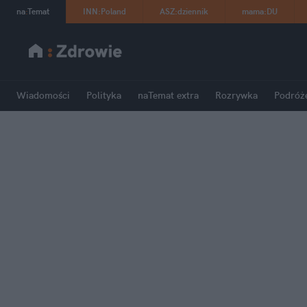
na
:
Temat
INN
:
Poland
ASZ
:
dziennik
mama
:
DU
Wiadomości
Polityka
naTemat extra
Rozrywka
Podróż