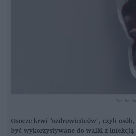
Fot. belc
Osocze krwi "ozdrowieńców", czyli osób,
być wykorzystywane do walki z infekcj