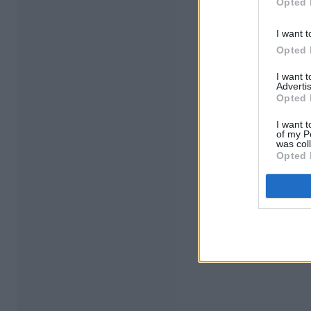
Opted 
I want t
Opted 
I want 
Advertis
Opted 
I want t
of my P
was col
Opted 