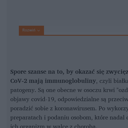
Rozwiń
Spore szanse na to, by okazać się zwyci
CoV-2 mają immunoglobuliny
, czyli biał
patogeny. Są one obecne w osoczu krwi "ozd
objawy covid-19, odpowiedzialne są przeciw
poradzić sobie z koronawirusem. Po wykorz
preparatach i podaniu osobom, które nadal
ich organizm w walce z chorobą.