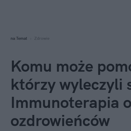
na
:
Temat
Zdrowie
Komu może pomó
którzy wyleczyli 
Immunoterapia o
ozdrowieńców