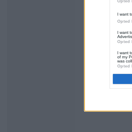
Opted 
I want t
Opted 
I want 
Advertis
Opted 
I want t
of my P
was col
Opted 