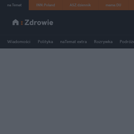
na
:
Temat
INN
:
Poland
ASZ
:
dziennik
mama
:
DU
Wiadomości
Polityka
naTemat extra
Rozrywka
Podróż