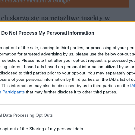
referowane medium w Google
h skarżą się na uciążliwe insekty w 
-
Do Not Process My Personal Information
ekcyjne wyspecjalizowanym firmom; we 
to opt-out of the sale, sharing to third parties, or processing of your per
formation for targeted advertising by us, please use the below opt-out s
ałania te nie są skuteczne
r selection. Please note that after your opt-out request is processed y
eing interest-based ads based on personal information utilized by us or
disclosed to third parties prior to your opt-out. You may separately opt-
losure of your personal information by third parties on the IAB’s list of
. This information may also be disclosed by us to third parties on the
IA
Participants
that may further disclose it to other third parties.
l Data Processing Opt Outs
o opt-out of the Sharing of my personal data.