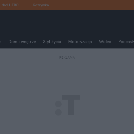
dad
:
HERO
Rozrywka
e
Dom i wnętrze
Styl życia
Motoryzacja
Wideo
Podcast
REKLAMA