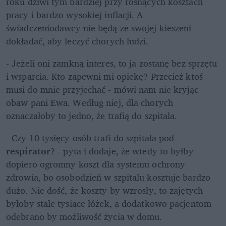
roku dziwi tym bardziej przy rosnących kosztach 
pracy i bardzo wysokiej inflacji. A 
świadczeniodawcy nie będą ze swojej kieszeni 
dokładać, aby leczyć chorych ludzi. 
- Jeżeli oni zamkną interes, to ja zostanę bez sprzętu 
i wsparcia. Kto zapewni mi opiekę? Przecież ktoś 
musi do mnie przyjechać - mówi nam nie kryjąc 
obaw pani Ewa. Według niej, dla chorych 
oznaczałoby to jedno, że trafią do szpitala. 
- Czy 10 tysięcy osób trafi do szpitala pod 
respirator
? - pyta i dodaje, że wtedy to byłby 
dopiero ogromny koszt dla systemu ochrony 
zdrowia, bo osobodzień w szpitalu kosztuje bardzo 
dużo. Nie dość, że koszty by wzrosły, to zajętych 
byłoby stale tysiące łóżek, a dodatkowo pacjentom 
odebrano by możliwość życia w domu.