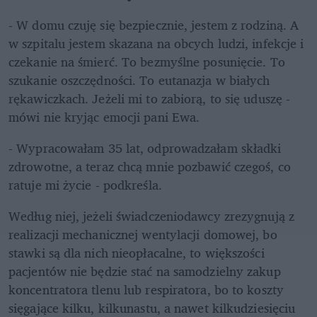
- W domu czuję się bezpiecznie, jestem z rodziną. A 
w szpitalu jestem skazana na obcych ludzi, infekcje i 
czekanie na śmierć. To bezmyślne posunięcie. To 
szukanie oszczędności. To eutanazja w białych 
rękawiczkach. Jeżeli mi to zabiorą, to się uduszę - 
mówi nie kryjąc emocji pani Ewa. 
- Wypracowałam 35 lat, odprowadzałam składki 
zdrowotne, a teraz chcą mnie pozbawić czegoś, co 
ratuje mi życie - podkreśla. 
Według niej, jeżeli świadczeniodawcy zrezygnują z 
realizacji mechanicznej wentylacji domowej, bo 
stawki są dla nich nieopłacalne, to większości 
pacjentów nie będzie stać na samodzielny zakup 
koncentratora tlenu lub respiratora, bo to koszty 
sięgające kilku, kilkunastu, a nawet kilkudziesięciu 