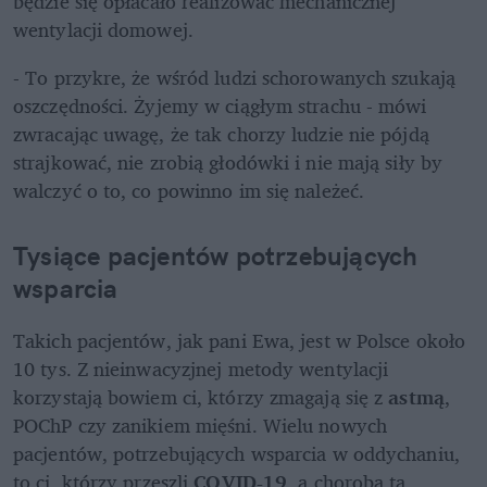
będzie się opłacało realizować mechanicznej 
wentylacji domowej. 
- To przykre, że wśród ludzi schorowanych szukają 
oszczędności. Żyjemy w ciągłym strachu - mówi 
zwracając uwagę, że tak chorzy ludzie nie pójdą 
strajkować, nie zrobią głodówki i nie mają siły by 
walczyć o to, co powinno im się należeć.
Tysiące pacjentów potrzebujących 
wsparcia
Takich pacjentów, jak pani Ewa, jest w Polsce około 
10 tys. Z nieinwacyzjnej metody wentylacji 
korzystają bowiem ci, którzy zmagają się z 
astmą
, 
POChP czy zanikiem mięśni. Wielu nowych 
pacjentów, potrzebujących wsparcia w oddychaniu, 
to ci, którzy przeszli 
COVID-19
, a choroba ta 