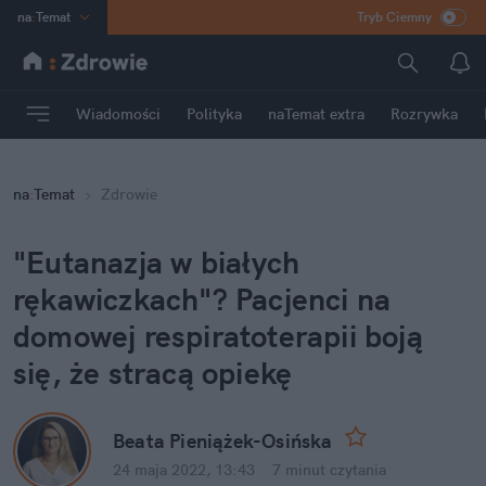
na
:
Temat
Tryb Ciemny
INN
:
Poland
ASZ
:
dziennik
Wiadomości
Polityka
naTemat extra
Rozrywka
mama
:
DU
dad
:
HERO
na
:
Temat
Zdrowie
Rozrywka
"Eutanazja w białych 
rękawiczkach"? Pacjenci na 
domowej respiratoterapii boją 
się, że stracą opiekę
Beata Pieniążek-Osińska
24 maja 2022, 13:43
·
7 minut
 czytania