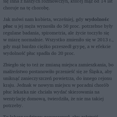
się inna z naszych rozmowczyń, której mąż od 14 lat 
choruje na tę chorobę. 
Jak mówi nam kobieta, wcześniej, gdy 
wydolnośc 
płuc
 u jej męża wynosiła do 50 proc. potrzebne były 
regulane badania, spirometria, ale życie toczyło się 
w miarę normalnie. Wszystko zmieniło się w 2013 r., 
gdy mąż bardzo ciężko przeszedł grypę, a w efekcie 
wydolność płuc spadła do 20 proc.
Zbiegło się to też ze zmianą miejsca zamieszkania, bo 
małżeństwo postanowiło przenieść się ze Śląska, aby 
uniknąć zanieczyszczeń powietrza, do innego rejonu 
kraju. Jednak w nowym miejscu w poradni chorób 
płuc lekarka nie chciała wydać skierowania na 
wentylację domową, twierdziła, że nie ma takiej 
potrzeby. 
To lekarz rodzinny zasugerował, aby załatwić 