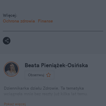
Więcej:
Ochrona zdrowia
Finanse
Beata Pieniążek-Osińska
Obserwuj
Dziennikarka działu Zdrowie. Ta tematyka
wciągnęła mnie bez reszty już kilka lat temu.
Doświadczenie przez 10 lat zdobywałam w Polskiej
Pokaż więcej
Agencji Prasowej. Następnie poznawałam system