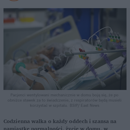
Pacjenci wentylowani mechanicznie w domu boją się, że po 
obniżce stawek za to świadczenie, z respiratorów będą musieli 
korzystać w szpitalu.
BSIP/ East News
Codzienna walka o każdy oddech i szansa na 
namiastkę normalności, życie w domu, w 