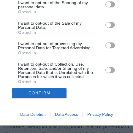
pacjentka.
I want to opt-out of the Sharing of my
personal data.
Opted In
Złość i bezsilność
I want to opt-out of the Sale of my
Personal Data.
Opted In
Ewa Ciechomska czuje - jak mówi - złość i 
bezsilność. 
I want to opt-out of processing my
Personal Data for Targeted Advertising.
Opted In
- Przyjdzie nam umierać i to w paskudny sposób, bo 
przez uduszenie - kwituje i liczy na to, że decyzja o 
I want to opt-out of Collection, Use,
Retention, Sale, and/or Sharing of my
wysokości stawek zostanie zmieniona tak, aby firmy 
Personal Data that Is Unrelated with the
Purposes for which it was collected.
nie zrezygnowały z realizacji świadczeń w domach 
Opted In
pacjentów.
CONFIRM
Domowa wentylacja bez refundacji
Data Deletion
Data Access
Privacy Policy
O tym, jak wygląda samodzielne finansowanie 
domowej wentylacji w przypadku POChP przekonała 