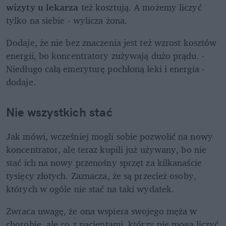
wizyty u lekarza
 też kosztują. A możemy liczyć 
tylko na siebie - wylicza żona. 
Dodaje, że nie bez znaczenia jest też wzrost kosztów 
energii, bo koncentratory zużywają dużo prądu. - 
Niedługo całą emeryturę pochłoną leki i energia - 
dodaje.
Nie wszystkich stać
Jak mówi, wcześniej mogli sobie pozwolić na nowy 
koncentrator, ale teraz kupili już używany, bo nie 
stać ich na nowy przenośny sprzęt za kilkanaście 
tysięcy złotych. Zaznacza, że są przecież osoby, 
których w ogóle nie stać na taki wydatek.
Zwraca uwagę, że ona wspiera swojego męża w 
chorobie, ale co z pacjentami, którzy nie mogą liczyć 