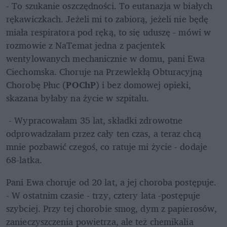
- To szukanie oszczędności. To eutanazja w białych 
rękawiczkach. Jeżeli mi to zabiorą, jeżeli nie będę 
miała respiratora pod ręką, to się uduszę - mówi w 
rozmowie z NaTemat jedna z pacjentek 
wentylowanych mechanicznie w domu, pani Ewa 
Ciechomska. Choruje na Przewlekłą Obturacyjną 
Chorobę Płuc (
POChP
) i bez domowej opieki, 
skazana byłaby na życie w szpitalu.
 - Wypracowałam 35 lat, składki zdrowotne 
odprowadzałam przez cały ten czas, a teraz chcą 
mnie pozbawić czegoś, co ratuje mi życie - dodaje 
68-latka. 
Pani Ewa choruje od 20 lat, a jej choroba postępuje. 
- W ostatnim czasie - trzy, cztery lata -postępuje 
szybciej. Przy tej chorobie smog, dym z papierosów, 
zanieczyszczenia powietrza, ale też chemikalia 