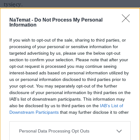
tysięcy. 
W przypadku każdego 
ataku duszności 
trzeba 
NaTemat -
Do Not Process My Personal
będzie wzywać karetkę. A ta może nie zdążyć 
Information
dojechać, bo niekiedy ataki są bardzo ostre i tlen 
If you wish to opt-out of the sale, sharing to third parties, or
potrzebny jest natychmiast.
processing of your personal or sensitive information for
targeted advertising by us, please use the below opt-out
Jeżeli nawet ktoś sprzęt kupi samodzielnie, to bez 
section to confirm your selection. Please note that after your
fachowego personelu może nie do końca dobrze z 
opt-out request is processed you may continue seeing
niego korzystać.
interest-based ads based on personal information utilized by
us or personal information disclosed to third parties prior to
- To bardzo ważne, że w ramach świadczenia jest 
your opt-out. You may separately opt-out of the further
opieka fachowych osób. To bardzo potrzebne osoby. 
disclosure of your personal information by third parties on the
IAB’s list of downstream participants. This information may
Ktoś musi to kontrolować: jak ja oddycham, ile 
also be disclosed by us to third parties on the
IAB’s List of
godzin, czy prawidłowo, czy są dobre ustawiennia, 
Downstream Participants
that may further disclose it to other
czy filtry są do wymiany. Pielęgniarka 
third parties.
anestezjologiczna, która odwiedza mnie regularnie 
Personal Data Processing Opt Outs
zna się na tym - mówi nam chora na PoChP 