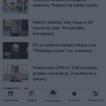
wszawicy. Przenosi się bardzo szybko
Patent z butelką i solą ratuje w 38-
stopniowy upał. Nie potrzeba
klimatyzacji
PiS po rozłamie dostało kolejny cios.
"Miażdżący wyrok" ws. subwencji
Przekroczysz 2900 zł i ZUS zmniejszy
przelew z emeryturą. Zmartwienie w
sierpniu
Właśnie tam trafiają nieodebrane
kaucje. Wielki zastrzyk gotówki dla
Dodaj w Google
Kategorie
Dla Ciebie
naTemat Extra
systemu
Strona Główna