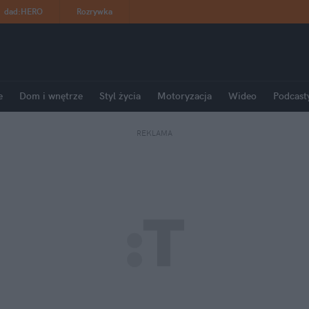
dad
:
HERO
Rozrywka
e
Dom i wnętrze
Styl życia
Motoryzacja
Wideo
Podcast
REKLAMA