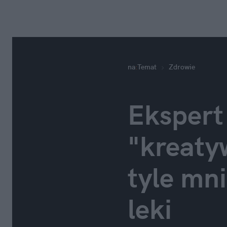
na
:
Temat
Zdrowie
Ekspert 
"kreatyw
tyle mni
leki