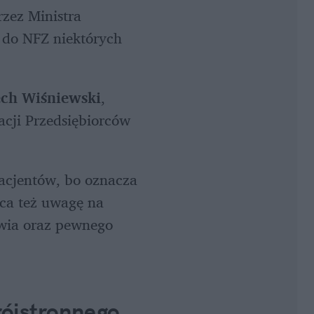
zez Ministra 
do NFZ niektórych 
ch Wiśniewski
, 
cji Przedsiębiorców 
acjentów, bo oznacza 
ca też uwagę na 
wia oraz pewnego 
ójstronnego