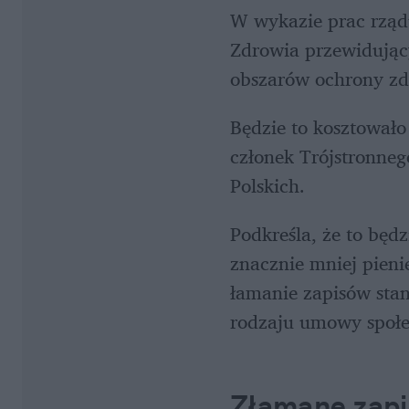
W wykazie prac rządu
Zdrowia przewidujący
obszarów ochrony zd
Będzie to kosztował
członek Trójstronneg
Polskich.
Podkreśla, że to będ
znacznie mniej pieni
łamanie zapisów sta
rodzaju umowy społe
Złamane zapi