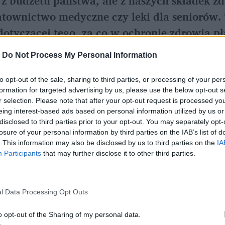
e z budżetu państwa, ale z naszych składek 
atownictwo medyczne czy leki dla seniorów. 
otyczącej tego, za co w ochronie zdrowia pł
-
Do Not Process My Personal Information
Ustaw naTemat jako preferowane medium w Google
to opt-out of the sale, sharing to third parties, or processing of your per
formation for targeted advertising by us, please use the below opt-out s
r selection. Please note that after your opt-out request is processed y
ikowane zostały założenia do projektu zmian
eing interest-based ads based on personal information utilized by us or
i lekarza dentysty oraz niektórych innych u
disclosed to third parties prior to your opt-out. You may separately opt-
losure of your personal information by third parties on the IAB’s list of
e duże zmiany dotyczące finansowania niekt
. This information may also be disclosed by us to third parties on the
IA
Participants
that may further disclose it to other third parties.
 państwa, pieniądze na kolejne zadania będą
szych składek na ubezpieczenie zdrowotne
l Data Processing Opt Outs
, jaką NFZ ma na finansowanie kosztów doty
o opt-out of the Sharing of my personal data.