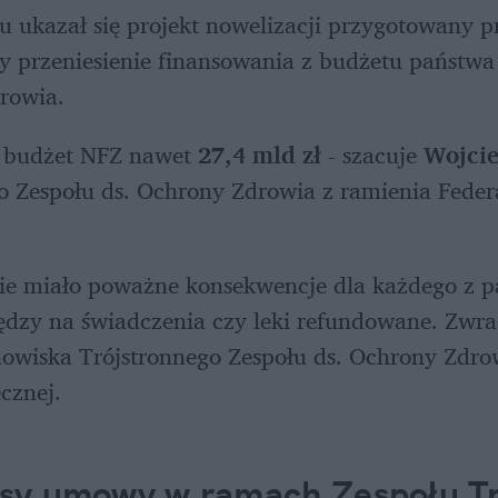
 ukazał się projekt nowelizacji przygotowany pr
 przeniesienie finansowania z budżetu państwa 
rowia.
o budżet NFZ nawet
 27,4 mld zł
 - szacuje 
Wojcie
o Zespołu ds. Ochrony Zdrowia z ramienia Federa
zie miało poważne konsekwencje dla każdego z p
ędzy na świadczenia czy leki refundowane. Zwra
nowiska Trójstronnego Zespołu ds. Ochrony Zdro
cznej.
sy umowy w ramach Zespołu Tr