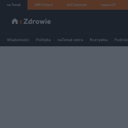
na
:
Temat
INN
:
Poland
ASZ
:
dziennik
mama
:
DU
Wiadomości
Polityka
naTemat extra
Rozrywka
Podróż