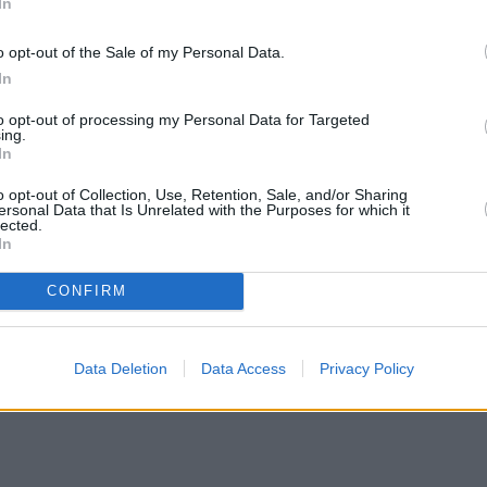
In
fundację leków
 mld zł
o opt-out of the Sale of my Personal Data.
In
to opt-out of processing my Personal Data for Targeted
ing.
In
o opt-out of Collection, Use, Retention, Sale, and/or Sharing
ersonal Data that Is Unrelated with the Purposes for which it
lected.
In
CONFIRM
Data Deletion
Data Access
Privacy Policy