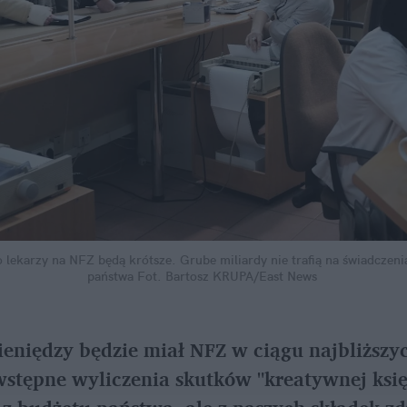
do lekarzy na NFZ będą krótsze. Grube miliardy nie trafią na świadczeni
państwa
Fot. Bartosz KRUPA/East News
ieniędzy będzie miał NFZ w ciągu najbliższych
wstępne wyliczenia skutków "kreatywnej księ