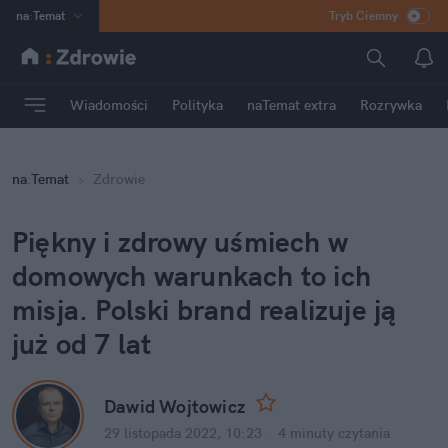
na
:
Temat
Tryb Ciemny
INN
:
Poland
ASZ
:
dziennik
Wiadomości
Polityka
naTemat extra
Rozrywka
mama
:
DU
dad
:
HERO
na
:
Temat
Zdrowie
Rozrywka
Piękny i zdrowy uśmiech w 
domowych warunkach to ich 
misja. Polski brand realizuje ją 
już od 7 lat
Dawid Wojtowicz
29 listopada 2022, 10:23
·
4 minuty
 czytania