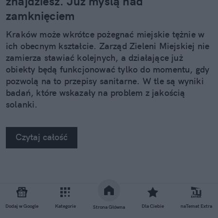
znajdziesz. Już myślą nad
zamknięciem
Kraków może wkrótce pożegnać miejskie tężnie w
ich obecnym kształcie. Zarząd Zieleni Miejskiej nie
zamierza stawiać kolejnych, a działające już
obiekty będą funkcjonować tylko do momentu, gdy
pozwolą na to przepisy sanitarne. W tle są wyniki
badań, które wskazały na problem z jakością
solanki.
Czytaj całość
Dodaj w Google
Kategorie
Dla Ciebie
naTemat Extra
Strona Główna