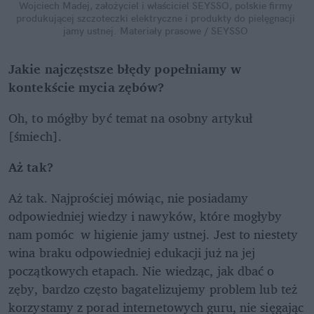
Wojciech Madej, założyciel i właściciel SEYSSO, polskie firmy 
produkującej szczoteczki elektryczne i produkty do pielęgnacji 
jamy ustnej.
Materiały prasowe / SEYSSO
Jakie najczęstsze błędy popełniamy w 
kontekście mycia zębów?
Oh, to mógłby być temat na osobny artykuł 
[śmiech]. 
Aż tak?
Aż tak. Najprościej mówiąc, nie posiadamy 
odpowiedniej wiedzy i nawyków, które mogłyby 
nam pomóc  w higienie jamy ustnej. Jest to niestety 
wina braku odpowiedniej edukacji już na jej 
początkowych etapach. Nie wiedząc, jak dbać o 
zęby, bardzo często bagatelizujemy problem lub też 
korzystamy z porad internetowych guru, nie sięgając 