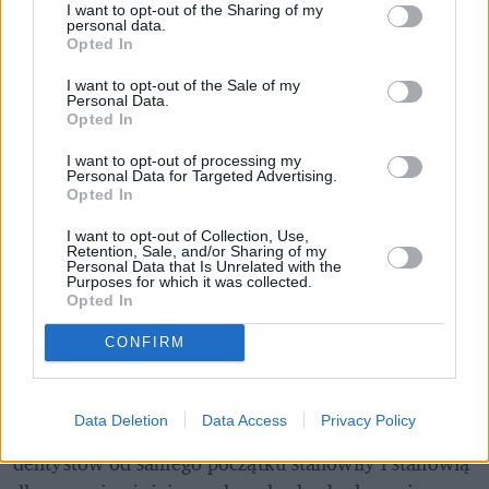
I want to opt-out of the Sharing of my
personal data.
Opted In
I want to opt-out of the Sale of my
Personal Data.
Opted In
I want to opt-out of processing my
Personal Data for Targeted Advertising.
Opted In
Na rynku dental i beauty SEYSSO to już brand, który jest dobrze 
I want to opt-out of Collection, Use,
znany Polkom i Polakom
Materiały prasowe / SEYSSO
Retention, Sale, and/or Sharing of my
Personal Data that Is Unrelated with the
Purposes for which it was collected.
Na czym skupiła się firma, gdy już 
Opted In
zadebiutowała na rynku?
CONFIRM
Pierwszym krokiem dla nas było zbudowanie pozycji 
marki w kręgu stomatologów. Jak wcześniej już 
Data Deletion
Data Access
Privacy Policy
wspomniałem, współpraca i rekomendacje lekarzy 
dentystów od samego początku stanowiły i stanowią 