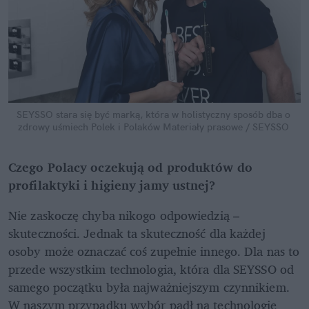
SEYSSO stara się być marką, która w holistyczny sposób dba o 
zdrowy uśmiech Polek i Polaków
Materiały prasowe / SEYSSO
Czego Polacy oczekują od produktów do 
profilaktyki i higieny jamy ustnej?
Nie zaskoczę chyba nikogo odpowiedzią – 
skuteczności. Jednak ta skuteczność dla każdej 
osoby może oznaczać coś zupełnie innego. Dla nas to 
przede wszystkim technologia, która dla SEYSSO od 
samego początku była najważniejszym czynnikiem. 
W naszym przypadku wybór padł na technologię 