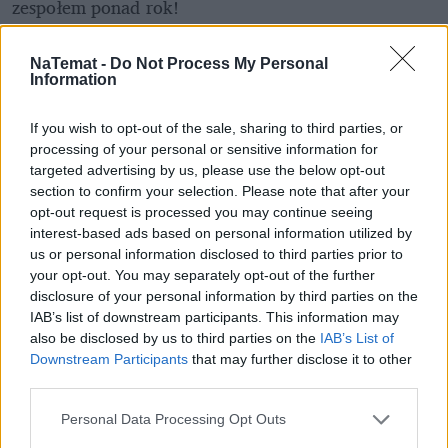
zespołem ponad rok!
Co było największym wyzwaniem?
NaTemat -
Do Not Process My Personal
Information
Kluczowe dla mnie było znalezienie odpowiedniego 
partnera biznesowego, który będzie w stanie 
If you wish to opt-out of the sale, sharing to third parties, or
stworzyć produkt według naszych wymogów 
processing of your personal or sensitive information for
technicznych, bo to one odgrywały tu największą 
targeted advertising by us, please use the below opt-out
section to confirm your selection. Please note that after your
rolę. Droga była wyboista i muszę przyznać, że w 
opt-out request is processed you may continue seeing
pewnym momencie zwątpiłem, że ta czarna 
interest-based ads based on personal information utilized by
szczoteczka, którą wyobrażałem sobie przez tak 
us or personal information disclosed to third parties prior to
długi czas w głowie, w końcu wyląduje na sklepowej 
your opt-out. You may separately opt-out of the further
półce... Ale udało się!
disclosure of your personal information by third parties on the
IAB’s list of downstream participants. This information may
also be disclosed by us to third parties on the
IAB’s List of
Downstream Participants
that may further disclose it to other
third parties.
Personal Data Processing Opt Outs