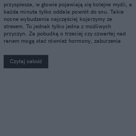
przyspiesza, w głowie pojawiają się kolejne myśli, a
każda minuta tylko oddala powrót do snu. Takie
nocne wybudzenia najczęściej kojarzymy ze
stresem. To jednak tylko jedna z możliwych
przyczyn. Za pobudką o trzeciej czy czwartej nad
ranem mogą stać również hormony, zaburzenia
oddychania podczas snu albo rozregulowany rytm
dobowy.
Czytaj całość