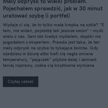
Mały odprysk to wielki problem.
Pojechałem sprawdzić, jak w 30 minut
uratować szybę (i portfel)
Wydaje ci się, że to tylko mała kropka na szkle? "E
tam, nie widać, pojeżdżę tak jeszcze sezon" – myśli
wielu z nas. Sam tak kiedyś myślałem, dopóki nie
pogadałem z ekspertem. Prawda jest taka, że ten
mały odprysk na szybie to tykająca bomba. Gdy
wjedziesz w dziurę albo trafi cię nagła zmiana
temperatury, "pajączek" pójdzie dalej i zamiast
taniej naprawy, czeka cię kosztowna wymiana
szyby. Wybrałem się do serwisu Autoglass®, żeby
na własne oczy zobaczyć, jak profesjonaliści radzą
Czytaj całość
sobie z takimi uszkodzeniami.