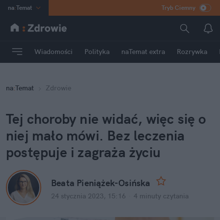
na
:
Temat
Tryb Ciemny
INN
:
Poland
ASZ
:
dziennik
Wiadomości
Polityka
naTemat extra
Rozrywka
mama
:
DU
dad
:
HERO
na
:
Temat
Zdrowie
Rozrywka
Tej choroby nie widać, więc się o 
niej mało mówi. Bez leczenia 
postępuje i zagraża życiu
Beata Pieniążek-Osińska
24 stycznia 2023, 15:16
·
4 minuty
 czytania