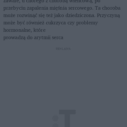
zawale, u chorego z chorobą wieńcową, po 
przebyciu zapalenia mięśnia sercowego. Ta choroba 
może rozwinąć się też jako dziedziczona. Przyczyną 
może być również cukrzyca czy problemy 
hormonalne, które

prowadzą do arytmii serca
REKLAMA 