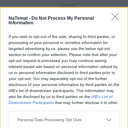
NaTemat -
Do Not Process My Personal
Information
If you wish to opt-out of the sale, sharing to third parties, or
processing of your personal or sensitive information for
targeted advertising by us, please use the below opt-out
section to confirm your selection. Please note that after your
opt-out request is processed you may continue seeing
interest-based ads based on personal information utilized by
us or personal information disclosed to third parties prior to
Łupiemy carski beton!  Drytooling 
your opt-out. You may separately opt-out of the further
pod Warszawą (Janówek Pierwszy) | 
disclosure of your personal information by third parties on the
kierunek:GÓRY #4
IAB’s list of downstream participants. This information may
also be disclosed by us to third parties on the
IAB’s List of
Downstream Participants
that may further disclose it to other
Brak właściwej diagnozy i wdrożenia leczenia może 
third parties.
prowadzić do zaostrzeń niewydolności serca.
Personal Data Processing Opt Outs