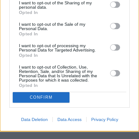
I want to opt-out of the Sharing of my
Czym są zaostrzenia niewydolności 
personal data.
Opted In
serca?
I want to opt-out of the Sale of my
Niewydolność serca to choroba postępująca, a jej 
Personal Data.
Opted In
przebieg może się zaostrzać. Oznacza to, że objawy 
niewydolności serca zaczną narastać, co będzie 
I want to opt-out of processing my
Personal Data for Targeted Advertising.
wymagało podjęcia niezwłocznego leczenia, często 
Opted In
hospitalizacji oraz zmiany dotychczasowej terapii. 
I want to opt-out of Collection, Use,
Retention, Sale, and/or Sharing of my
Ostra niewydolność serca może rozwinąć się również 
Personal Data that Is Unrelated with the
Purposes for which it was collected.
w przebiegu innych chorób kardiologicznych (np. 
Opted In
choroby niedokrwiennej czy nadciśnienia tętniczego) 
CONFIRM
czy endokrynologicznych (np. nadczynność 
tarczycy).
Data Deletion
Data Access
Privacy Policy
REKLAMA 