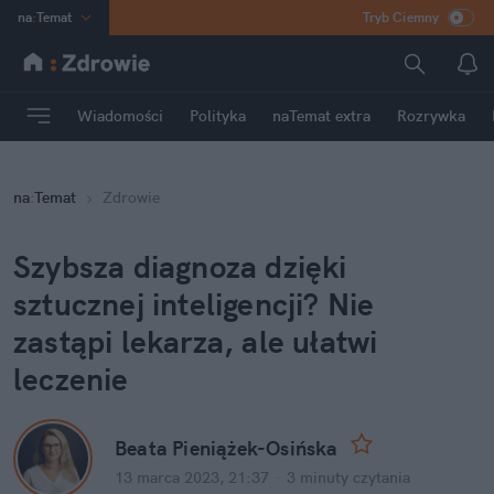
na
:
Temat
Tryb Ciemny
INN
:
Poland
ASZ
:
dziennik
Wiadomości
Polityka
naTemat extra
Rozrywka
mama
:
DU
dad
:
HERO
na
:
Temat
Zdrowie
Rozrywka
Szybsza diagnoza dzięki 
sztucznej inteligencji? Nie 
zastąpi lekarza, ale ułatwi 
leczenie
Beata Pieniążek-Osińska
13 marca 2023, 21:37
·
3 minuty
 czytania