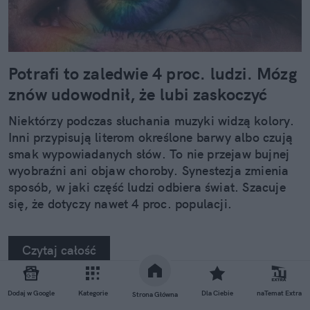
Potrafi to zaledwie 4 proc. ludzi. Mózg
znów udowodnił, że lubi zaskoczyć
Niektórzy podczas słuchania muzyki widzą kolory.
Inni przypisują literom określone barwy albo czują
smak wypowiadanych słów. To nie przejaw bujnej
wyobraźni ani objaw choroby. Synestezja zmienia
sposób, w jaki część ludzi odbiera świat. Szacuje
się, że dotyczy nawet 4 proc. populacji.
Czytaj całość
Dodaj w Google
Kategorie
Dla Ciebie
naTemat Extra
Strona Główna
REKLAMA