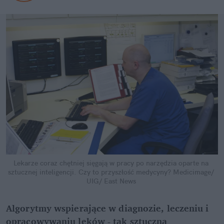
Lekarze coraz chętniej sięgają w pracy po narzędzia oparte na 
sztucznej inteligencji. Czy to przyszłość medycyny?
Medicimage/ 
UIG/ East News
Algorytmy wspierające w diagnozie, leczeniu i 
opracowywaniu leków - tak sztuczna 