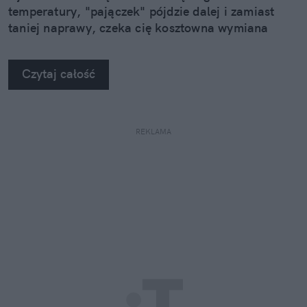
temperatury, "pajączek" pójdzie dalej i zamiast
taniej naprawy, czeka cię kosztowna wymiana
szyby. Wybrałem się do serwisu Autoglass®, żeby
na własne oczy zobaczyć, jak profesjonaliści radzą
Czytaj całość
sobie z takimi uszkodzeniami.
REKLAMA