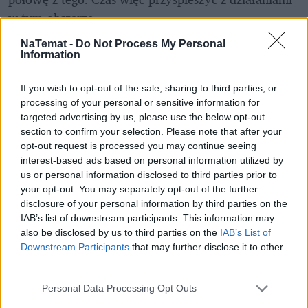
w tym obszarze.
Według 
Marka Witulskiego
, dyrektora Branż 
NaTemat -
Do Not Process My Personal
Information
Diagnostic Imaging i Advanced Therapies, Siemens 
Healthineers, lekarze często nawet nie wiedzą, że już 
If you wish to opt-out of the sale, sharing to third parties, or
pracują na algorytmach opartych o AI. Wykorzystują 
processing of your personal or sensitive information for
po prostu narzędzia, które otrzymują. 
targeted advertising by us, please use the below opt-out
section to confirm your selection. Please note that after your
opt-out request is processed you may continue seeing
REKLAMA 
interest-based ads based on personal information utilized by
us or personal information disclosed to third parties prior to
your opt-out. You may separately opt-out of the further
disclosure of your personal information by third parties on the
IAB’s list of downstream participants. This information may
also be disclosed by us to third parties on the
IAB’s List of
Downstream Participants
that may further disclose it to other
third parties.
Personal Data Processing Opt Outs