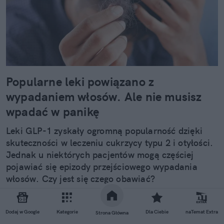
Popularne leki powiązano z
wypadaniem włosów. Ale nie musisz
wpadać w panikę
Leki GLP-1 zyskały ogromną popularność dzięki
skuteczności w leczeniu cukrzycy typu 2 i otyłości.
Jednak u niektórych pacjentów mogą częściej
pojawiać się epizody przejściowego wypadania
włosów. Czy jest się czego obawiać?
Czytaj całość
Dodaj w Google
Kategorie
Dla Ciebie
naTemat Extra
Strona Główna