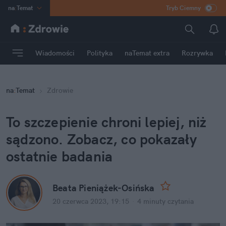
na
:
Temat
Tryb Ciemny
INN
:
Poland
ASZ
:
dziennik
Wiadomości
Polityka
naTemat extra
Rozrywka
mama
:
DU
dad
:
HERO
na
:
Temat
Zdrowie
Rozrywka
To szczepienie chroni lepiej, niż 
sądzono. Zobacz, co pokazały 
ostatnie badania
Beata Pieniążek-Osińska
20 czerwca 2023, 19:15
·
4 minuty
 czytania