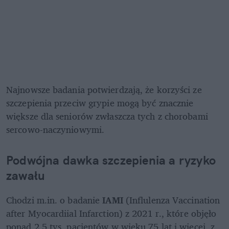
Najnowsze badania potwierdzają, że korzyści ze 
szczepienia przeciw grypie mogą być znacznie 
większe dla seniorów zwłaszcza tych z chorobami 
sercowo-naczyniowymi.
Podwójna dawka szczepienia a ryzyko 
zawału
Chodzi m.in. o badanie
 IAMI 
(Influlenza Vaccination 
after Myocardiial Infarction) z 2021 r., które objęło 
ponad 2,5 tys. pacjentów w wieku 75 lat i więcej, z 