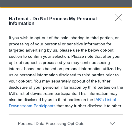
– Dlatego być może warto szczepić seniorów dwa 
razy do roku – przekonuje prof. Filipiak.
NaTemat -
Do Not Process My Personal
Information
Tymczasem w Polsce co roku szczepi się zaledwie 
kilka procent osób. Sukcesem było osiągnięcie 11 
If you wish to opt-out of the sale, sharing to third parties, or
processing of your personal or sensitive information for
proc. w 2022 r.
targeted advertising by us, please use the below opt-out
section to confirm your selection. Please note that after your
Szczepienie a odporność
opt-out request is processed you may continue seeing
interest-based ads based on personal information utilized by
us or personal information disclosed to third parties prior to
Prof. Joanna Zajkowska
 z Kliniki Chorób 
your opt-out. You may separately opt-out of the further
Zakaźnych i Neuroinfekcji Uniwersytetu 
disclosure of your personal information by third parties on the
Medycznego w Białymstoku podkreśla, że regularne 
IAB’s list of downstream participants. This information may
szczepienie seniorów przeciw grypie może 
also be disclosed by us to third parties on the
IAB’s List of
Downstream Participants
that may further disclose it to other
wzmacniać w tej grupie mechanizmy odporności 
third parties.
nieswoistej. 
Personal Data Processing Opt Outs
– 
Układ odpornościowy
 nam się starzeje (…). 