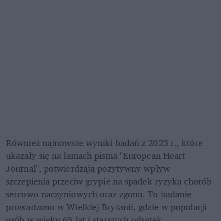
Również najnowsze wyniki badań z 2023 r., które 
ukazały się na łamach pisma "European Heart 
Journal", potwierdzają pozytywny wpływ 
szczepienia przeciw grypie na spadek ryzyka chorób 
sercowo-naczyniowych oraz zgonu. To badanie 
prowadzono w Wielkiej Brytanii, gdzie w populacji 
osób w wieku 65 lat i starszych odsetek 