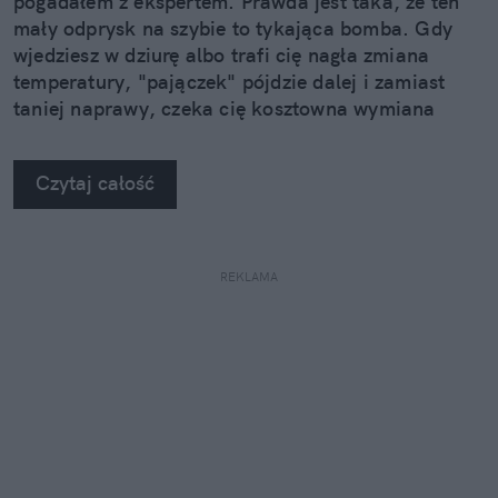
pogadałem z ekspertem. Prawda jest taka, że ten
mały odprysk na szybie to tykająca bomba. Gdy
wjedziesz w dziurę albo trafi cię nagła zmiana
temperatury, "pajączek" pójdzie dalej i zamiast
taniej naprawy, czeka cię kosztowna wymiana
szyby. Wybrałem się do serwisu Autoglass®, żeby
na własne oczy zobaczyć, jak profesjonaliści radzą
Czytaj całość
sobie z takimi uszkodzeniami.
REKLAMA