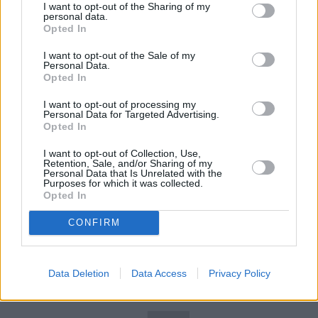
I want to opt-out of the Sharing of my
Poprzez regularne szczepienia mobilizujemy przy 
personal data.
okazji mechanizmy odporności nieswoistej i 
Opted In
uzyskujemy efekty w chorobach, u podłoża których 
I want to opt-out of the Sale of my
leży 
proces zapalny
, jak miażdżyca i choroby 
Personal Data.
Opted In
sercowo-naczyniowe – wyjaśnia prof. Zajkowska.
I want to opt-out of processing my
Personal Data for Targeted Advertising.
REKLAMA 
Opted In
I want to opt-out of Collection, Use,
Retention, Sale, and/or Sharing of my
Personal Data that Is Unrelated with the
Purposes for which it was collected.
Opted In
CONFIRM
Data Deletion
Data Access
Privacy Policy