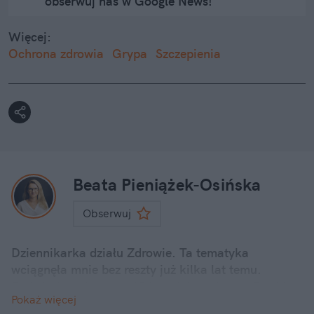
obserwuj nas w Google News!
Więcej:
Ochrona zdrowia
Grypa
Szczepienia
Beata Pieniążek-Osińska
Obserwuj
Dziennikarka działu Zdrowie. Ta tematyka
wciągnęła mnie bez reszty już kilka lat temu.
Doświadczenie przez 10 lat zdobywałam w Polskiej
Pokaż więcej
Agencji Prasowej. Następnie poznawałam system