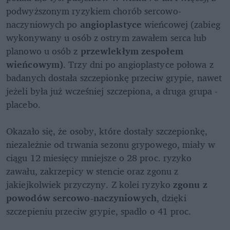
podwyższonym ryzykiem chorób sercowo-
naczyniowych po 
angioplastyce 
wieńcowej (zabieg 
wykonywany u osób z ostrym zawałem serca lub 
planowo u osób z 
przewlekłym zespołem 
wieńcowym)
. Trzy dni po angioplastyce połowa z 
badanych dostała szczepionkę przeciw grypie, nawet 
jeżeli była już wcześniej szczepiona, a druga grupa - 
placebo.

Okazało się, że osoby, które dostały szczepionkę, 
niezależnie od trwania sezonu grypowego, miały w 
ciągu 12 miesięcy mniejsze o 28 proc. ryzyko 
zawału, zakrzepicy w stencie oraz zgonu z 
jakiejkolwiek przyczyny. Z kolei ryzyko 
zgonu z 
powodów sercowo-naczyniowych
, dzięki 
szczepieniu przeciw grypie, spadło o 41 proc.