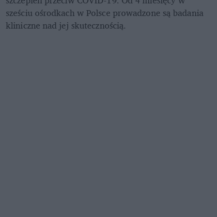
szczepień przeciw COVID-19. Od 4 miesięcy w 
sześciu ośrodkach w Polsce prowadzone są badania 
kliniczne nad jej skutecznością.