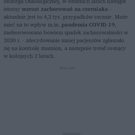
Strategii Onkologicznej, w ostatnich latach nastąpił 
istotny 
wzrost zachorowań na czerniaka 
-
aktualnie jest to 4,2 tys. przypadków rocznie. Może 
mieć na to wpływ m.in. 
pandemia COVID-19
, 
zaobserwowano bowiem spadek zachorowalności w 
2020 r. - zdecydowanie mniej pacjentów zgłaszało 
się na kontrolę znamion, a następnie trend rosnący 
w kolejnych 2 latach.
REKLAMA 