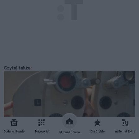
Czytaj także
:
Dodaj w Google
Kategorie
Dla Ciebie
naTemat Extra
Strona Główna