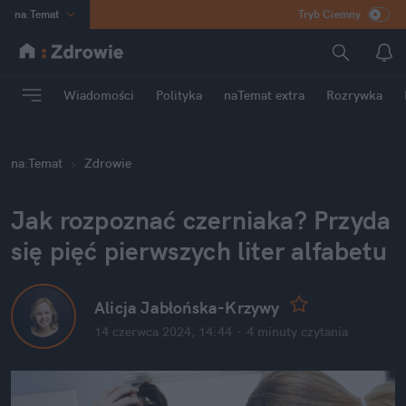
na
:
Temat
Tryb Ciemny
INN
:
Poland
ASZ
:
dziennik
Wiadomości
Polityka
naTemat extra
Rozrywka
mama
:
DU
dad
:
HERO
na
:
Temat
Zdrowie
Rozrywka
Jak rozpoznać czerniaka? Przyda 
się pięć pierwszych liter alfabetu
Alicja Jabłońska-Krzywy
14 czerwca 2024, 14:44
·
4 minuty
 czytania