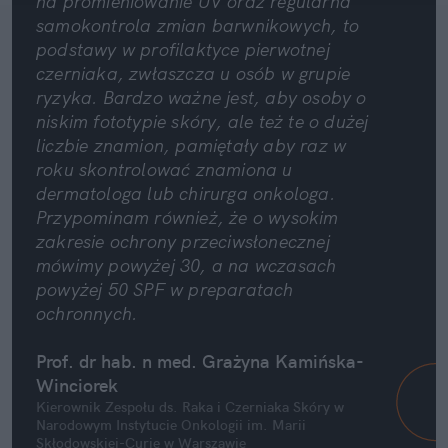
na promieniowanie UV oraz regularna 
samokontrola zmian barwnikowych, to 
podstawy w profilaktyce pierwotnej 
czerniaka, zwłaszcza u osób w grupie 
ryzyka. Bardzo ważne jest, aby osoby o 
niskim fototypie skóry, ale też te o dużej 
liczbie znamion, pamiętały aby raz w 
roku skontrolować znamiona u 
dermatologa lub chirurga onkologa. 
Przypominam również, że o wysokim 
zakresie ochrony przeciwsłonecznej 
mówimy powyżej 30, a na wczasach 
powyżej 50 SPF w preparatach 
ochronnych.
Prof. dr hab. n med. Grażyna Kamińska-
Winciorek
Kierownik Zespołu ds. Raka i Czerniaka Skóry w 
Narodowym Instytucie Onkologii im. Marii 
Skłodowskiej-Curie w Warszawie