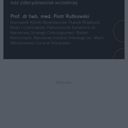
nas zdecydowanie wcześniej.
Prof. dr hab. med. Piotr Rutkowski
Kierownik Kliniki Nowotworów Tkanek Miękkich, 
Kości i Czerniaków, Pełnomocnik Dyrektora ds. 
Narodowej Strategii Onkologicznej i Badań 
Klinicznych, Narodowy Instytut Onkologii im. Marii 
Skłodowskiej-Curie w Warszawie
REKLAMA 