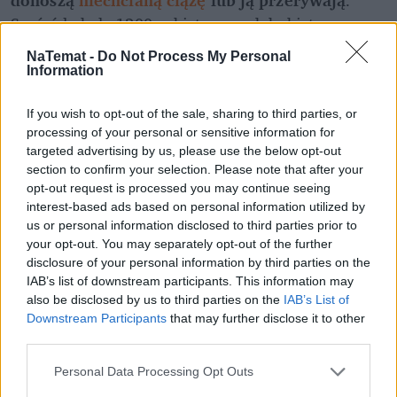
Spośród około 1200 ankietowanych kobiet w 
niechcianej ciąży około połowa zdecydowała się na 
NaTemat -
Do Not Process My Personal
jej przerwanie, a druga połowa ją donosiła.
Information
Według badania 78 proc. kobiet, które poddały się 
If you wish to opt-out of the sale, sharing to third parties, or
aborcji, zgłaszało napiętnowanie związane z 
processing of your personal or sensitive information for
przerwaniem ciąży. To z kolei utrudniało im dostęp 
targeted advertising by us, please use the below opt-out
section to confirm your selection. Please note that after your
do opieki medycznej. Natomiast napiętnowanie ze 
opt-out request is processed you may continue seeing
strony otoczenia było znacznie mniejsze, niż się 
interest-based ads based on personal information utilized by
obawiano. Potwierdziła to również prezeska Caritas 
us or personal information disclosed to third parties prior to
Eva Welskop-Deffaa. Ponadto tylko niewielka część 
your opt-out. You may separately opt-out of the further
disclosure of your personal information by third parties on the
ankietowanych lekarzy i lekarek przyznała, że z 
IAB’s list of downstream participants. This information may
obawy przed stygmatyzacją 
nie wykonuje zabiegów 
also be disclosed by us to third parties on the
IAB’s List of
przerwania ciąży. 
Downstream Participants
that may further disclose it to other
third parties.
REKLAMA 
Personal Data Processing Opt Outs