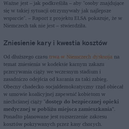
Ważne jest – jak podkreśliła – aby "osoby znajdujące 
się w takiej sytuacji otrzymywały jak najlepsze 
wsparcie". – Raport z projektu ELSA pokazuje, że w 
Niemczech tak nie jest – stwierdziła.
Zniesienie kary i kwestia kosztów 
Od dłuższego czasu 
trwa w Niemczech dyskusja
 na 
temat zniesienia w kodeksie karnym zakazu 
przerywania ciąży we wczesnym stadium i 
zasadniczo odejścia od karania za taki zabieg. 
Obecny chadecko-socjaldemokratyczny rząd obiecał 
w umowie koalicyjnej zapewnić kobietom w 
niechcianej ciąży "
dostęp do bezpiecznej opieki 
medycznej w pobliżu miejsca zamieszkania"
. 
Ponadto planowane jest rozszerzenie zakresu 
kosztów pokrywanych przez kasy chorych.