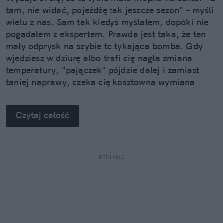
tam, nie widać, pojeżdżę tak jeszcze sezon" – myśli
wielu z nas. Sam tak kiedyś myślałem, dopóki nie
pogadałem z ekspertem. Prawda jest taka, że ten
mały odprysk na szybie to tykająca bomba. Gdy
wjedziesz w dziurę albo trafi cię nagła zmiana
temperatury, "pajączek" pójdzie dalej i zamiast
taniej naprawy, czeka cię kosztowna wymiana
szyby. Wybrałem się do serwisu Autoglass®, żeby
na własne oczy zobaczyć, jak profesjonaliści radzą
Czytaj całość
sobie z takimi uszkodzeniami.
REKLAMA