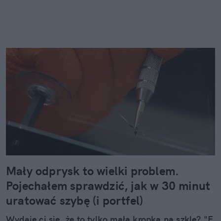
Mały odprysk to wielki problem.
Pojechałem sprawdzić, jak w 30 minut
uratować szybę (i portfel)
Wydaje ci się, że to tylko mała kropka na szkle? "E