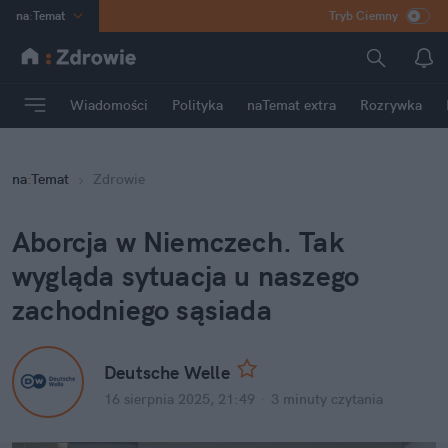
na
:
Temat
Tryb Ciemny
INN
:
Poland
ASZ
:
dziennik
Wiadomości
Polityka
naTemat extra
Rozrywka
mama
:
DU
dad
:
HERO
na
:
Temat
Zdrowie
Rozrywka
Aborcja w Niemczech. Tak 
wygląda sytuacja u naszego 
zachodniego sąsiada
Deutsche Welle
16 sierpnia 2025, 21:49
·
3 minuty
 czytania