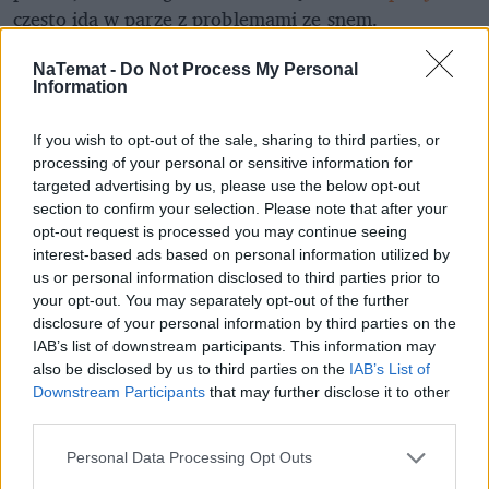
często idą w parze z problemami ze snem.
Więcej na temat roli snu przeczytasz na
abcZdrowie.pl
.
NaTemat -
Do Not Process My Personal
Information
Nie przegap żadnej ważnej wiadomości i
obserwuj nas w Google News!
If you wish to opt-out of the sale, sharing to third parties, or
processing of your personal or sensitive information for
targeted advertising by us, please use the below opt-out
section to confirm your selection. Please note that after your
opt-out request is processed you may continue seeing
interest-based ads based on personal information utilized by
us or personal information disclosed to third parties prior to
your opt-out. You may separately opt-out of the further
disclosure of your personal information by third parties on the
IAB’s list of downstream participants. This information may
also be disclosed by us to third parties on the
IAB’s List of
Czytaj więcej
Downstream Participants
that may further disclose it to other
third parties.
Personal Data Processing Opt Outs