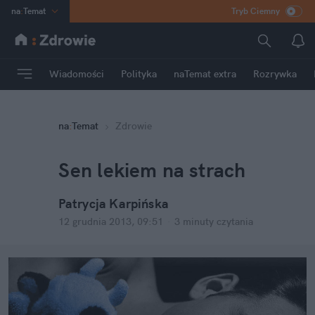
na
:
Temat
Tryb Ciemny
INN
:
Poland
ASZ
:
dziennik
Wiadomości
Polityka
naTemat extra
Rozrywka
mama
:
DU
dad
:
HERO
na
:
Temat
Zdrowie
Rozrywka
Sen lekiem na strach
Patrycja Karpińska
12 grudnia 2013, 09:51
·
3 minuty
czytania