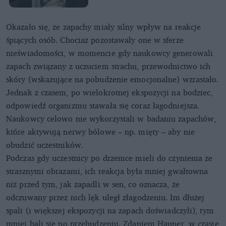
Okazało się, że zapachy miały silny wpływ na reakcje
śpiących osób. Chociaż pozostawały one w sferze
nieświadomości, w momencie gdy naukowcy generowali
zapach związany z uczuciem strachu, przewodnictwo ich
skóry (wskazujące na pobudzenie emocjonalne) wzrastało.
Jednak z czasem, po wielokrotnej ekspozycji na bodziec,
odpowiedź organizmu stawała się coraz łagodniejsza.
Naukowcy celowo nie wykorzystali w badaniu zapachów,
które aktywują nerwy bólowe – np. mięty – aby nie
obudzić uczestników.
Podczas gdy uczestnicy po drzemce mieli do czynienia ze
strasznymi obrazami, ich reakcja była mniej gwałtowna
niż przed tym, jak zapadli w sen, co oznacza, że
odczuwany przez nich lęk uległ złagodzeniu. Im dłużej
spali (i większej ekspozycji na zapach doświadczyli), tym
mniej bali się po przebudzeniu. Zdaniem Hauner, w czasie