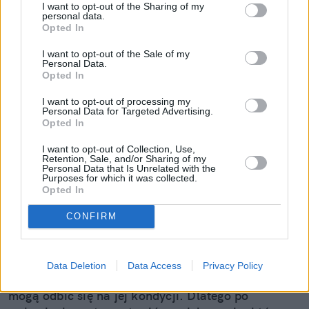
I want to opt-out of the Sharing of my
personal data.
Opted In
I want to opt-out of the Sale of my
Personal Data.
Opted In
I want to opt-out of processing my
Personal Data for Targeted Advertising.
Opted In
Skóra po wakacjach woła o
regenerację. 5 kroków, które zwrócą jej
I want to opt-out of Collection, Use,
Retention, Sale, and/or Sharing of my
blask i komfort
Personal Data that Is Unrelated with the
Purposes for which it was collected.
Opted In
Lato rozpieszcza ciepłymi dniami, długimi
wieczorami i wakacyjnymi wyjazdami, ale nasza
CONFIRM
skóra ma na ten temat zupełnie inne zdanie.
Złocista opalenizna dodaje jej uroku, ale tygodnie
spędzone na słońcu, w klimatyzowanych
Data Deletion
Data Access
Privacy Policy
pomieszczeniach, w słonej wodzie czy w podróży
mogą odbić się na jej kondycji. Dlatego po