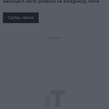
wakacjach warto postawić na pielęgnację, która
nie kończy się na samym nawilżeniu. Sprawdzamy,
jak pięć kosmetyków z linii Neuro Adapt marki
Czytaj całość
Clochee może pomóc skórze odzyskać równowagę.
REKLAMA