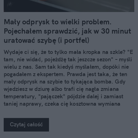
Mały odprysk to wielki problem.
Pojechałem sprawdzić, jak w 30 minut
uratować szybę (i portfel)
Wydaje ci się, że to tylko mała kropka na szkle? "E
tam, nie widać, pojeżdżę tak jeszcze sezon" – myśli
wielu z nas. Sam tak kiedyś myślałem, dopóki nie
pogadałem z ekspertem. Prawda jest taka, że ten
mały odprysk na szybie to tykająca bomba. Gdy
wjedziesz w dziurę albo trafi cię nagła zmiana
temperatury, "pajączek" pójdzie dalej i zamiast
taniej naprawy, czeka cię kosztowna wymiana
szyby. Wybrałem się do serwisu Autoglass®, żeby
na własne oczy zobaczyć, jak profesjonaliści radzą
Czytaj całość
sobie z takimi uszkodzeniami.