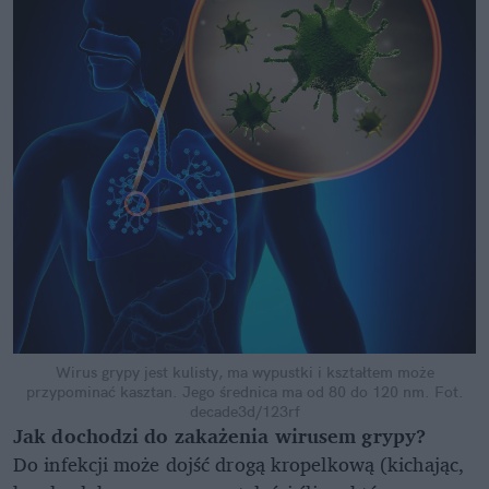
Wirus grypy jest kulisty, ma wypustki i kształtem może
przypominać kasztan. Jego średnica ma od 80 do 120 nm.
Fot.
decade3d/123rf
Jak dochodzi do zakażenia wirusem grypy?
Do infekcji może dojść drogą kropelkową (kichając,