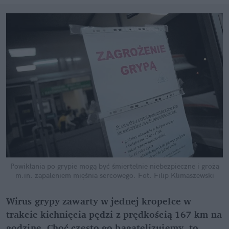
Powikłania po grypie mogą być śmiertelnie niebezpieczne i grożą
m.in. zapaleniem mięśnia sercowego.
Fot. Filip Klimaszewski
Wirus grypy zawarty w jednej kropelce w
trakcie kichnięcia pędzi z prędkością 167 km na
godzinę. Choć często go bagatelizujemy, to