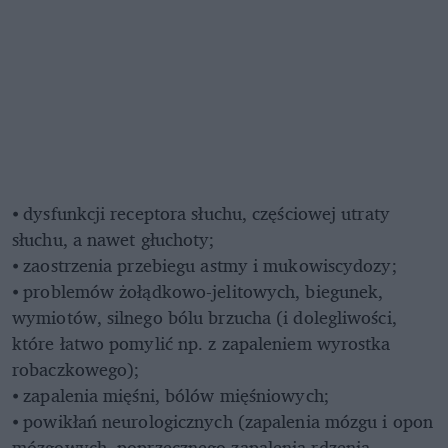
⦁ dysfunkcji receptora słuchu, częściowej utraty
słuchu, a nawet głuchoty;
⦁ zaostrzenia przebiegu astmy i mukowiscydozy;
⦁ problemów żołądkowo-jelitowych, biegunek,
wymiotów, silnego bólu brzucha (i dolegliwości,
które łatwo pomylić np. z zapaleniem wyrostka
robaczkowego);
⦁ zapalenia mięśni, bólów mięśniowych;
⦁ powikłań neurologicznych (zapalenia mózgu i opon
mózgowych, poprzecznego zapalenia rdzenia,