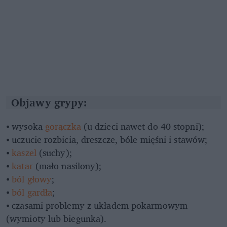
Objawy grypy:
⦁ wysoka
gorączka
(u dzieci nawet do 40 stopni);
⦁ uczucie rozbicia, dreszcze, bóle mięśni i stawów;
⦁
kaszel
(suchy);
⦁
katar
(mało nasilony);
⦁
ból głowy
;
⦁
ból gardła
;
⦁ czasami problemy z układem pokarmowym
(wymioty lub biegunka).