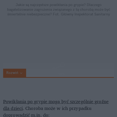
Jakie są najczęstsze powikłania po grypie? Dlaczego
bagatelizowanie zagrożenia związanego z tą chorobą może być
śmiertelnie niebezpieczne?
Fot. Główny Inspektorat Sanitarny
Rozwiń
Powikłania po grypie mogą być szczególnie groźne
dla dzieci
. Choroba może w ich przypadku
doprowadzić m.in. do: