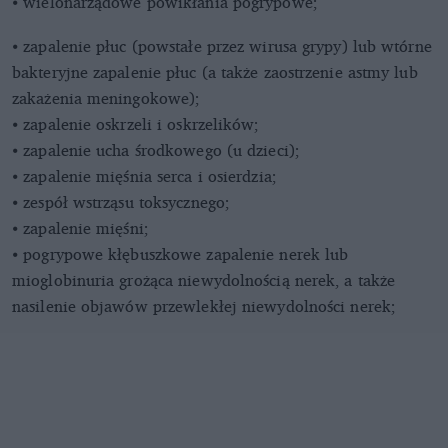
⦁ wielonarządowe powikłania pogrypowe;
⦁ zapalenie płuc (powstałe przez wirusa grypy) lub wtórne
bakteryjne zapalenie płuc (a także zaostrzenie astmy lub
zakażenia meningokowe);
⦁ zapalenie oskrzeli i oskrzelików;
⦁ zapalenie ucha środkowego (u dzieci);
⦁ zapalenie mięśnia serca i osierdzia;
⦁ zespół wstrząsu toksycznego;
⦁ zapalenie mięśni;
⦁ pogrypowe kłębuszkowe zapalenie nerek lub
mioglobinuria grożąca niewydolnością nerek, a także
nasilenie objawów przewlekłej niewydolności nerek;