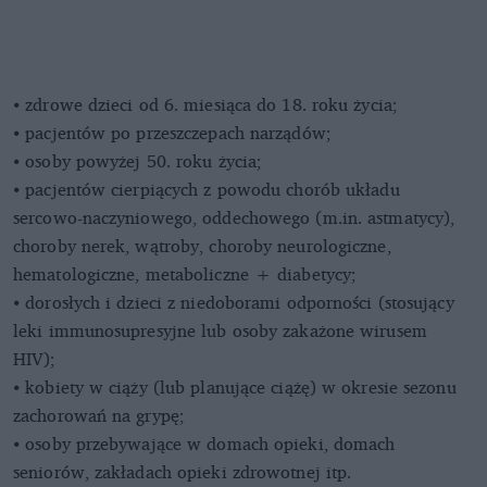
⦁ zdrowe dzieci od 6. miesiąca do 18. roku życia;
⦁ pacjentów po przeszczepach narządów;
⦁ osoby powyżej 50. roku życia;
⦁ pacjentów cierpiących z powodu chorób układu
sercowo-naczyniowego, oddechowego (m.in. astmatycy),
choroby nerek, wątroby, choroby neurologiczne,
hematologiczne, metaboliczne + diabetycy;
⦁ dorosłych i dzieci z niedoborami odporności (stosujący
leki immunosupresyjne lub osoby zakażone wirusem
HIV);
⦁ kobiety w ciąży (lub planujące ciążę) w okresie sezonu
zachorowań na grypę;
⦁ osoby przebywające w domach opieki, domach
seniorów, zakładach opieki zdrowotnej itp.