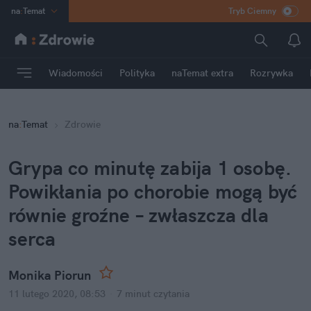
na
:
Temat
Tryb Ciemny
INN
:
Poland
ASZ
:
dziennik
Wiadomości
Polityka
naTemat extra
Rozrywka
mama
:
DU
dad
:
HERO
na
:
Temat
Zdrowie
Rozrywka
Grypa co minutę zabija 1 osobę.
Powikłania po chorobie mogą być
równie groźne – zwłaszcza dla
serca
Monika Piorun
11 lutego 2020, 08:53
·
7 minut
czytania