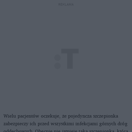
REKLAMA
Wielu pacjentów oczekuje, że pojedyncza szczepionka
zabezpieczy ich przed wszystkimi infekcjami górnych dróg
oddechowych. Obecnie nie istnieje taka szczepionka, która