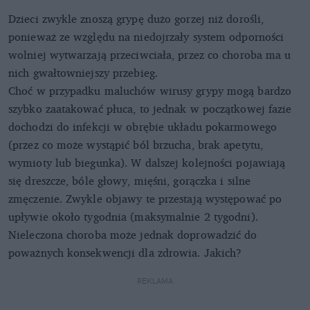
Dzieci zwykle znoszą grypę dużo gorzej niż dorośli,
ponieważ ze względu na niedojrzały system odporności
wolniej wytwarzają przeciwciała, przez co choroba ma u
nich gwałtowniejszy przebieg.
Choć w przypadku maluchów wirusy grypy mogą bardzo
szybko zaatakować płuca, to jednak w początkowej fazie
dochodzi do infekcji w obrębie układu pokarmowego
(przez co może wystąpić ból brzucha, brak apetytu,
wymioty lub biegunka). W dalszej kolejności pojawiają
się dreszcze, bóle głowy, mięśni, gorączka i silne
zmęczenie. Zwykle objawy te przestają występować po
upływie około tygodnia (maksymalnie 2 tygodni).
Nieleczona choroba może jednak doprowadzić do
poważnych konsekwencji dla zdrowia. Jakich?
REKLAMA