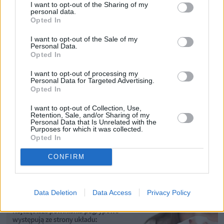
I want to opt-out of the Sharing of my
personal data.
Opted In
⦁ zaostrzenie chorób metabolicznych;
⦁ powikłania neurologiczne: choroby naczyniowe
I want to opt-out of the Sale of my
Personal Data.
mózgu + wylewy podpajęczynówkowe, nasilenie
Opted In
częstości napadów padaczkowych (w przypadku
epileptyków), śpiączkowe zapalenie mózgu, zaś u
I want to opt-out of processing my
Personal Data for Targeted Advertising.
osób cierpiących na problemy psychiczne m.in. ostre
Opted In
psychozy, halucynacje wzrokowe lub słuchowe, a
I want to opt-out of Collection, Use,
nawet schizofrenia.
Retention, Sale, and/or Sharing of my
Personal Data that Is Unrelated with the
Purposes for which it was collected.
Opted In
CONFIRM
Data Deletion
Data Access
Privacy Policy