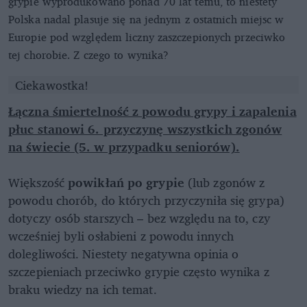
grypie wyprodukowano ponad 70 lat temu, to niestety
Polska nadal plasuje się na jednym z ostatnich miejsc w
Europie pod względem liczny zaszczepionych przeciwko
tej chorobie. Z czego to wynika?
Ciekawostka!
Łączna śmiertelność z powodu grypy i zapalenia
płuc stanowi 6. przyczynę wszystkich zgonów
na świecie (5. w przypadku seniorów).
Większość
powikłań po grypie
(lub zgonów z
powodu chorób, do których przyczyniła się grypa)
dotyczy osób starszych – bez względu na to, czy
wcześniej byli osłabieni z powodu innych
dolegliwości. Niestety negatywna opinia o
szczepieniach przeciwko grypie często wynika z
braku wiedzy na ich temat.