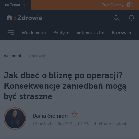
na
:
Temat
Tryb Ciemny
INN
:
Poland
ASZ
:
dziennik
Wiadomości
Polityka
naTemat extra
Rozrywka
mama
:
DU
dad
:
HERO
na
:
Temat
Zdrowie
Rozrywka
Jak dbać o bliznę po operacji?
Konsekwencje zaniedbań mogą
być straszne
Daria Siemion
26 października 2021, 11:36
·
4 minuty
czytania