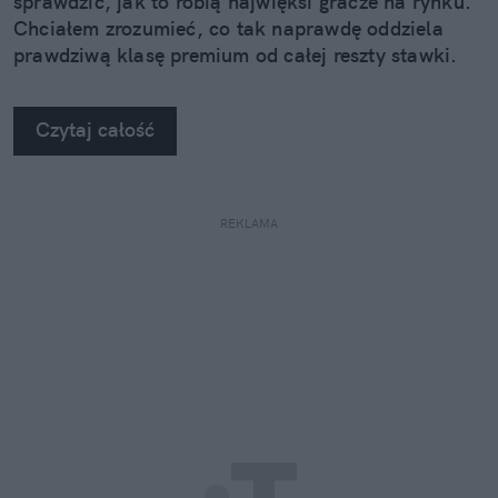
sprawdzić, jak to robią najwięksi gracze na rynku.
Chciałem zrozumieć, co tak naprawdę oddziela
prawdziwą klasę premium od całej reszty stawki.
Kiedy zobaczyłem twarde dane, po prostu złapałem
się za głowę.
Czytaj całość
REKLAMA