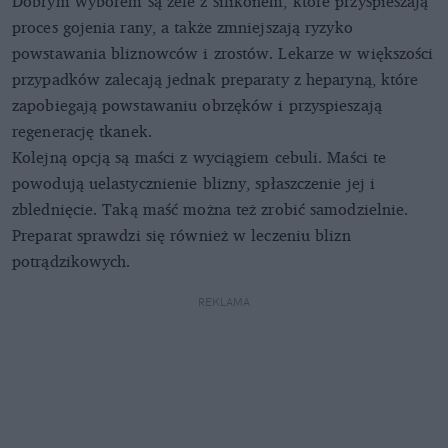
Dobrym wyborem są żele z silikonem, które przyspieszają
proces gojenia rany, a także zmniejszają ryzyko
powstawania bliznowców i zrostów. Lekarze w większości
przypadków zalecają jednak preparaty z heparyną, które
zapobiegają powstawaniu obrzęków i przyspieszają
regenerację tkanek.
Kolejną opcją są maści z wyciągiem cebuli. Maści te
powodują uelastycznienie blizny, spłaszczenie jej i
zblednięcie. Taką maść można też zrobić samodzielnie.
Preparat sprawdzi się również w leczeniu blizn
potrądzikowych.
REKLAMA