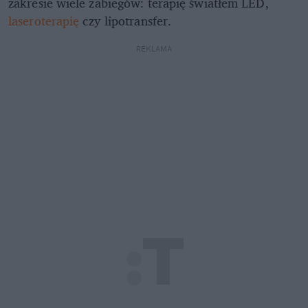
zakresie wiele zabiegów: terapię światłem LED,
laseroterapię
czy lipotransfer.
REKLAMA