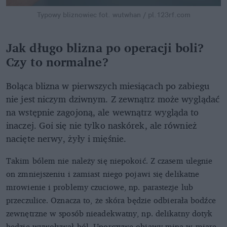
Typowy bliznowiec
fot. wutwhan / pl.123rf.com
Jak długo blizna po operacji boli?
Czy to normalne?
Boląca blizna w pierwszych miesiącach po zabiegu
nie jest niczym dziwnym. Z zewnątrz może wyglądać
na wstępnie zagojoną, ale wewnątrz wygląda to
inaczej. Goi się nie tylko naskórek, ale również
nacięte nerwy, żyły i mięśnie.
Takim bólem nie należy się niepokoić. Z czasem ulegnie
on zmniejszeniu i zamiast niego pojawi się delikatne
mrowienie i problemy czuciowe, np. parastezje lub
przeczulice. Oznacza to, że skóra będzie odbierała bodźce
zewnętrzne w sposób nieadekwatny, np. delikatny dotyk
będzie wywoływał ból. Uporczywe objawy miną w miarę