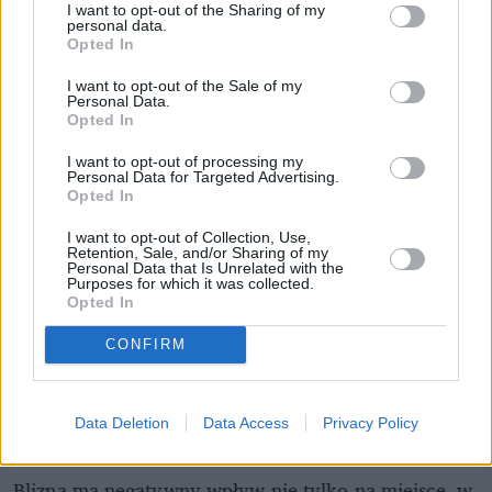
I want to opt-out of the Sharing of my
personal data.
Opted In
I want to opt-out of the Sale of my
Personal Data.
Opted In
Zdrowie
I want to opt-out of processing my
Personal Data for Targeted Advertising.
Opted In
Życie osób ze stomią nie jest lekkie. 
I want to opt-out of Collection, Use,
Retention, Sale, and/or Sharing of my
Jak wygląda i czy przysługuje im 
Personal Data that Is Unrelated with the
Purposes for which it was collected.
renta?
Opted In
CONFIRM
Jak zapobiegać powstawaniu
zrostów? Na czym polega
Data Deletion
Data Access
Privacy Policy
mobilizacja blizny?
Blizna ma negatywny wpływ nie tylko na miejsce, w