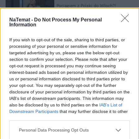
Pociągiem z Polski do Włoch?!
Nowość od PKP Intercity! |
kierunek:PODRÓŻE
NaTemat -
Do Not Process My Personal
Information
If you wish to opt-out of the sale, sharing to third parties, or
Najczarniejszym scenariuszem jest naciskanie zrostów na
processing of your personal or sensitive information for
ścianę jelita. W takiej sytuacji może dojść do niedrożności
targeted advertising by us, please use the below opt-out
jelita. Jeśli pacjent będzie miał odrobinę szczęścia, to
section to confirm your selection. Please note that after your
skończy się na wyłonieniu stomii. Jeśli szczęścia zabraknie
opt-out request is processed you may continue seeing
— umrze.
interest-based ads based on personal information utilized by
us or personal information disclosed to third parties prior to
Czytaj także
:
your opt-out. You may separately opt-out of the further
disclosure of your personal information by third parties on the
IAB’s list of downstream participants. This information may
also be disclosed by us to third parties on the
IAB’s List of
Downstream Participants
that may further disclose it to other
third parties.
Personal Data Processing Opt Outs