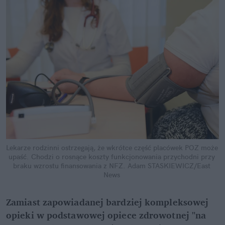
Lekarze rodzinni ostrzegają, że wkrótce część placówek POZ może 
upaść. Chodzi o rosnące koszty funkcjonowania przychodni przy 
braku wzrostu finansowania z NFZ.
Adam STASKIEWICZ/East 
News
Zamiast zapowiadanej bardziej kompleksowej 
opieki w podstawowej opiece zdrowotnej "na 