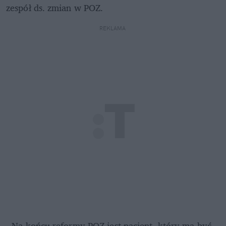
zespół ds. zmian w POZ.
REKLAMA 
- Na końcu reformy POZ jest pacjent, który ma być 