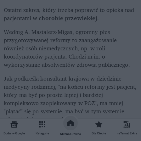
Ostatni zakres, który trzeba poprawić to opieka nad 
pacjentami w 
chorobie przewlekłej
.
Według A. Mastalerz-Migas, ogromny plus 
przygotowywanej reformy to zaangażowanie 
również osób niemedycznych, np. w roli 
koordynatorów pacjenta. Chodzi m.in. o 
wykorzystanie absolwentów zdrowia publicznego.
Jak podkreśla konsultant krajowa w dziedzinie 
medycyny rodzinnej, "na końcu reformy jest pacjent, 
który ma być po prostu lepiej i bardziej 
kompleksowo zaopiekowany w POZ", ma mniej 
"plątać" się po systemie, ma być w tym systemie 
odpowiednio poprowadzony.
REKLAMA 
Dodaj w Google
Kategorie
Dla Ciebie
naTemat Extra
Strona Główna