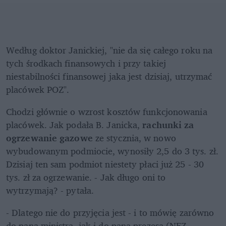
Według doktor Janickiej, "nie da się całego roku na 
tych środkach finansowych i przy takiej 
niestabilności finansowej jaka jest dzisiaj, utrzymać 
placówek POZ".
Chodzi głównie o wzrost kosztów funkcjonowania 
placówek. Jak podała B. Janicka, 
rachunki za 
ogrzewanie gazowe 
ze stycznia, w nowo 
wybudowanym podmiocie, wynosiły 2,5 do 3 tys. zł. 
Dzisiaj ten sam podmiot niestety płaci już 25 - 30 
tys. zł za ogrzewanie. - Jak długo oni to 
wytrzymają? - pytała.
- Dlatego nie do przyjęcia jest - i to mówię zarówno 
do pana ministra, jak i do pana prezesa (NFZ - 