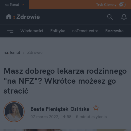
na
:
Temat
Tryb Ciemny
INN
:
Poland
ASZ
:
dziennik
Wiadomości
Polityka
naTemat extra
Rozrywka
mama
:
DU
dad
:
HERO
na
:
Temat
Zdrowie
Rozrywka
Masz dobrego lekarza rodzinnego 
"na NFZ"? Wkrótce możesz go 
stracić
Beata Pieniążek-Osińska
07 marca 2022, 14:58
·
5 minut
 czytania