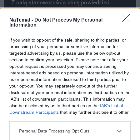
Z całą stanowczością chcę powiedzieć: 
jeżeli skupicie się tylko na częściach 
zmiennych, czyli na tym, że nie będzie 
NaTemat -
Do Not Process My Personal
podniesienia chociażby o   inflację 
Information
stawki kapitacyjnej, to niestety część 
POZ będzie musiała naturalnie umrzeć.
If you wish to opt-out of the sale, sharing to third parties, or
processing of your personal or sensitive information for
targeted advertising by us, please use the below opt-out
Bożena Janicka
section to confirm your selection. Please note that after your
Prezes Porozumienia Pracodawców Ochrony 
opt-out request is processed you may continue seeing
Zdrowia
interest-based ads based on personal information utilized by
us or personal information disclosed to third parties prior to
your opt-out. You may separately opt-out of the further
disclosure of your personal information by third parties on the
IAB’s list of downstream participants. This information may
also be disclosed by us to third parties on the
IAB’s List of
REKLAMA 
Downstream Participants
that may further disclose it to other
third parties.
Personal Data Processing Opt Outs