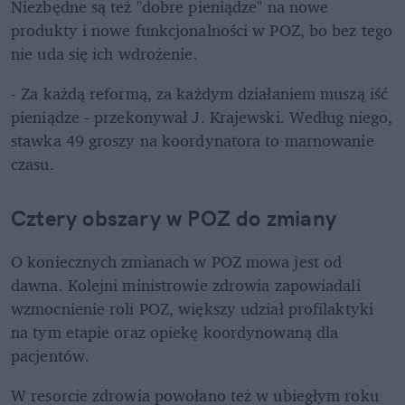
Niezbędne są też "dobre pieniądze" na nowe 
produkty i nowe funkcjonalności w POZ, bo bez tego 
nie uda się ich wdrożenie.
- Za każdą reformą, za każdym działaniem muszą iść 
pieniądze - przekonywał J. Krajewski. Według niego, 
stawka 49 groszy na koordynatora to marnowanie 
czasu.
Cztery obszary w POZ do zmiany
O koniecznych zmianach w POZ mowa jest od 
dawna. Kolejni ministrowie zdrowia zapowiadali 
wzmocnienie roli POZ, większy udział profilaktyki 
na tym etapie oraz opiekę koordynowaną dla 
pacjentów.
W resorcie zdrowia powołano też w ubiegłym roku 