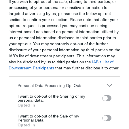
rozsierdzili"
If you wish to opt-out of the sale, sharing to third parties, or
processing of your personal or sensitive information for
targeted advertising by us, please use the below opt-out
section to confirm your selection. Please note that after your
opt-out request is processed you may continue seeing
interest-based ads based on personal information utilized by
us or personal information disclosed to third parties prior to
your opt-out. You may separately opt-out of the further
disclosure of your personal information by third parties on the
IAB’s list of downstream participants. This information may
also be disclosed by us to third parties on the
IAB’s List of
Downstream Participants
that may further disclose it to other
third parties.
Personal Data Processing Opt Outs
Zdrowie
I want to opt-out of the Sharing of my
personal data.
01 grudnia 2025, 08:37
Opted In
Nowy system rejestracji do lekarza.
I want to opt-out of the Sale of my
Od 1 stycznia nie będziemy już
Personal Data.
Opted In