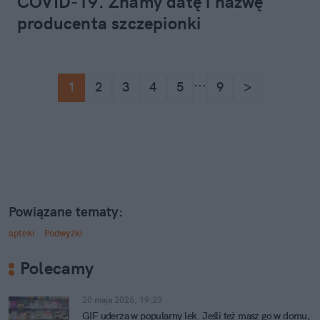
COVID-19. Znamy datę i nazwę
producenta szczepionki
...
1
2
3
4
5
9
>
Powiązane tematy:
apteki
Podwyżki
Polecamy
20 maja 2026, 19:23
GIF uderza w popularny lek. Jeśli też masz go w domu,