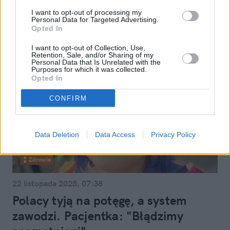
tracić czasu
I want to opt-out of processing my
Personal Data for Targeted Advertising.
Opted In
I want to opt-out of Collection, Use,
Retention, Sale, and/or Sharing of my
Personal Data that Is Unrelated with the
Purposes for which it was collected.
Opted In
CONFIRM
Data Deletion
Data Access
Privacy Policy
Zdrowie
22 listopada 2025, 07:38
Polacy tyją na potęgę, a system
zawodzi. Pacjentka: "Błądzimy