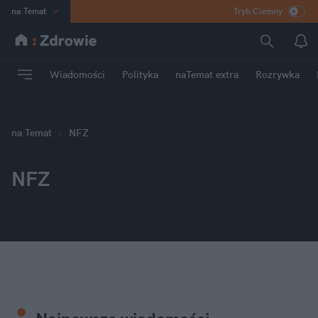
na
:
Temat
Tryb Ciemny
INN
:
Poland
ASZ
:
dziennik
Wiadomości
Polityka
naTemat extra
Rozrywka
mama
:
DU
dad
:
HERO
Rozrywka
na
:
Temat
NFZ
NFZ