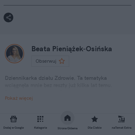
Beata Pieniążek-Osińska
Obserwuj
Dziennikarka działu Zdrowie. Ta tematyka
wciągnęła mnie bez reszty już kilka lat temu.
Doświadczenie przez 10 lat zdobywałam w Polskiej
Pokaż więcej
Agencji Prasowej. Następnie poznawałam system
ochrony zdrowia „od środka” pracując w Centrali
Narodowego Funduszu Zdrowia. Kolejnym
przystankiem w pracy zawodowej był powrót do
dziennikarstwa i portal branżowy Polityka
Dodaj w Google
Kategorie
Dla Ciebie
naTemat Extra
Strona Główna