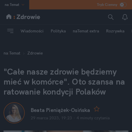
na
:
Temat
Tryb Ciemny
INN
:
Poland
ASZ
:
dziennik
Wiadomości
Polityka
naTemat extra
Rozrywka
mama
:
DU
dad
:
HERO
na
:
Temat
Zdrowie
Rozrywka
"Całe nasze zdrowie będziemy 
mieć w komórce". Oto szansa na 
ratowanie kondycji Polaków
Beata Pieniążek-Osińska
29 marca 2023, 19:23
·
4 minuty
 czytania