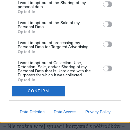
I want to opt-out of the Sharing of my
personal data.
Opted In
I want to opt-out of the Sale of my
Personal Data.
Opted In
I want to opt-out of processing my
Personal Data for Targeted Advertising.
Opted In
I want to opt-out of Collection, Use,
Retention, Sale, and/or Sharing of my
Personal Data that Is Unrelated with the
Co do nauki na wirtualnym stole, jego zdaniem 
Purposes for which it was collected.
Opted In
zupełnie inaczej się myśli o ludzkim ciele, gdy się 
widzi jego choćby najdokładniejszy, ale wirtualny 
CONFIRM
obrazek, a inaczej, gdy się to rzeczywiście zobaczyło 
i dotknęło. Chodzi o obycie z ludzkimi preparatami i 
umiejętności.
Data Deletion
Data Access
Privacy Policy
– Nie można w tej sytuacji korzystać z półśrodków – 