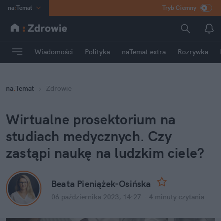
na
:
Temat
Tryb Ciemny
INN
:
Poland
ASZ
:
dziennik
Wiadomości
Polityka
naTemat extra
Rozrywka
mama
:
DU
dad
:
HERO
na
:
Temat
Zdrowie
Rozrywka
Wirtualne prosektorium na 
studiach medycznych. Czy 
zastąpi naukę na ludzkim ciele?
Beata Pieniążek-Osińska
06 października 2023, 14:27
·
4 minuty
 czytania