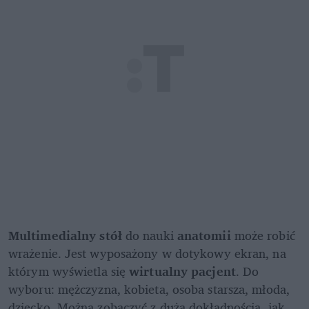
Multimedialny stół
 do nauki 
anatomii
 może robić 
wrażenie. Jest wyposażony w dotykowy ekran, na 
którym wyświetla się 
wirtualny pacjent
. Do 
wyboru: mężczyzna, kobieta, osoba starsza, młoda, 
dziecko. Można zobaczyć z dużą dokładnością, jak 