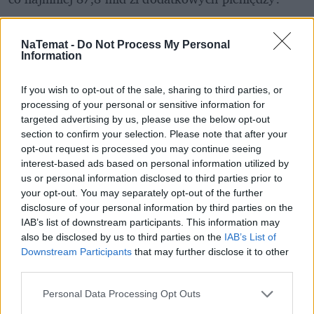
Łukasz Kozłowski zwraca też uwagę na niekorzystne 
trendy demograficzne
 i 
starzenie się 
NaTemat -
Do Not Process My Personal
Information
społeczeństwa
, co powoduje, że wydatki na 
świadczenia będą rosły. FPP szacuje, że chodzi o 
If you wish to opt-out of the sale, sharing to third parties, or
kwoty od 1 mld zł w 2024 roku do 3 mld w 2030 
processing of your personal or sensitive information for
roku, aby jakość i dostępność świadczeń nie 
targeted advertising by us, please use the below opt-out
section to confirm your selection. Please note that after your
pogorszyła się przy rosnącym zapotrzebowaniu.
opt-out request is processed you may continue seeing
interest-based ads based on personal information utilized by
Przed nowym rządem i szefową resortu zdrowia 
us or personal information disclosed to third parties prior to
Izabelą Leszczyną 
stoi więc trudne zadanie. Być 
your opt-out. You may separately opt-out of the further
może niezbędne okażą się szybkie zmiany w 
disclosure of your personal information by third parties on the
ustawach o 7 proc. PKB oraz o minimalnych 
IAB’s list of downstream participants. This information may
also be disclosed by us to third parties on the
IAB’s List of
wynagrodzeniach w ochronie zdrowia, aby 
Downstream Participants
that may further disclose it to other
dostosować tempo wzrostów do możliwości 
third parties.
Personal Data Processing Opt Outs
REKLAMA 