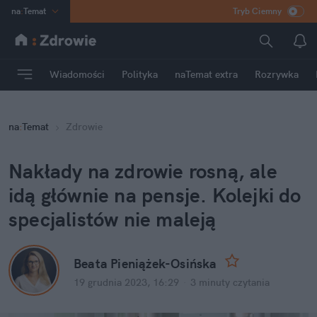
na
:
Temat
Tryb Ciemny
INN
:
Poland
ASZ
:
dziennik
Wiadomości
Polityka
naTemat extra
Rozrywka
mama
:
DU
dad
:
HERO
na
:
Temat
Zdrowie
Rozrywka
Nakłady na zdrowie rosną, ale 
idą głównie na pensje. Kolejki do 
specjalistów nie maleją
Beata Pieniążek-Osińska
19 grudnia 2023, 16:29
·
3 minuty
 czytania