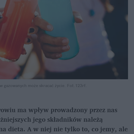
w gazowanych może skracać życie.
Fot.123rf.
drowiu ma wpływ prowadzony przez nas 
niejszych jego składników należą 
 dieta. A w niej nie tylko to, co jemy, ale 