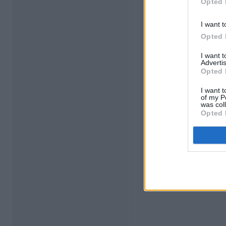
Opted 
I want t
Opted 
I want 
Advertis
Opted 
I want t
of my P
was col
Opted 