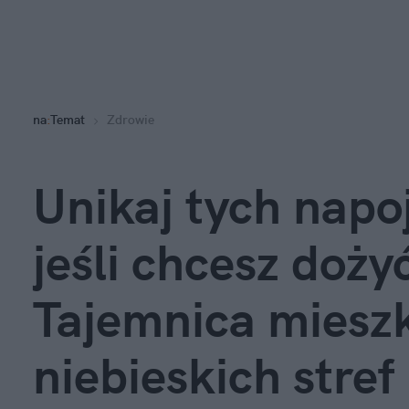
na
:
Temat
Zdrowie
Unikaj tych napoj
jeśli chcesz dożyć
Tajemnica miesz
niebieskich stref