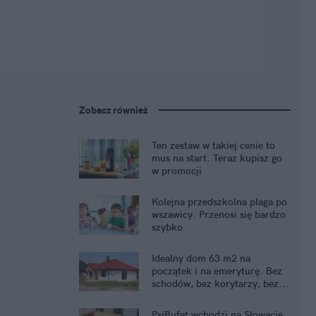
Zobacz również
Ten zestaw w takiej cenie to
mus na start. Teraz kupisz go
w promocji
Kolejna przedszkolna plaga po
wszawicy. Przenosi się bardzo
szybko
Idealny dom 63 m2 na
początek i na emeryturę. Bez
schodów, bez korytarzy, bez...
kredytu
PsiBufet wchodzi na Słowację.