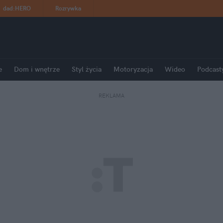
dad
:
HERO
Rozrywka
e
Dom i wnętrze
Styl życia
Motoryzacja
Wideo
Podcast
REKLAMA