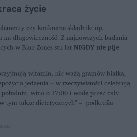
raca życie 
lementy czy konkretne składniki np. 
a na długowieczność. Z najnowszych badania 
cych w Blue Zones stu lat 
NIGDY nie pije 
e przyjmują witamin, nie ważą gramów białka, 
spożycia jedzenia – w rzeczywistości celebrują 
 południu, wino o 17:00 i wodę przez cały 
 tym także dietetycznych" –  podkreśla 
KLAMA 