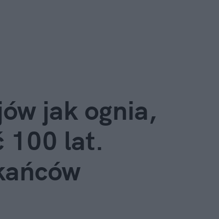
ów jak ognia, 
 100 lat. 
kańców 