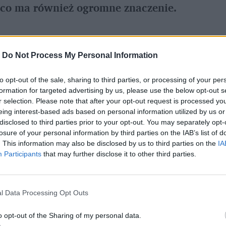
 co ma również ogromne znaczenie.
referowane medium w Google
-
Do Not Process My Personal Information
to opt-out of the sale, sharing to third parties, or processing of your per
enie większości z nas. Wydaje się to 
formation for targeted advertising by us, please use the below opt-out s
 środowiska, braku 
aktywności fizycznej
, 
r selection. Please note that after your opt-out request is processed y
eing interest-based ads based on personal information utilized by us or
ej diecie
.
disclosed to third parties prior to your opt-out. You may separately opt-
losure of your personal information by third parties on the IAB’s list of
. This information may also be disclosed by us to third parties on the
IA
Participants
that may further disclose it to other third parties.
l Data Processing Opt Outs
o opt-out of the Sharing of my personal data.