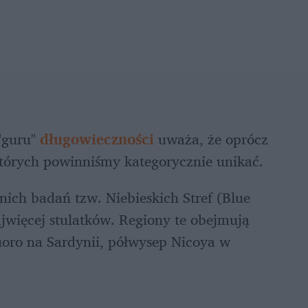
guru" 
długowieczności
 uważa, że oprócz 
 których powinniśmy kategorycznie unikać. 
ich badań tzw. Niebieskich Stref (Blue 
ajwięcej stulatków. Regiony te obejmują 
oro na Sardynii, półwysep Nicoya w 