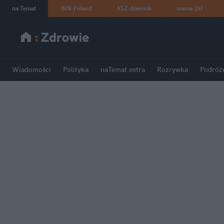
na
:
Temat
INN
:
Poland
ASZ
:
dziennik
mama
:
DU
Wiadomości
Polityka
naTemat extra
Rozrywka
Podróż