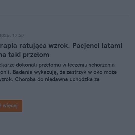
ę, jakie nietypowe objawy daje wariant grypy, z
my do czynienia.
 2026, 17:37
rapia ratująca wzrok. Pacjenci latami
na taki przełom
lekarze dokonali przełomu w leczeniu schorzenia
tonii. Badania wykazują, że zastrzyk w oko może
zrok. Choroba do niedawna uchodziła za
ną, a rewolucyjne odkrycie może pomóc setkom
którzy się z nią borykają.
 więcej