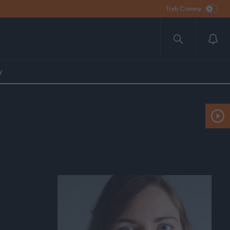
Tryb Ciemny
y