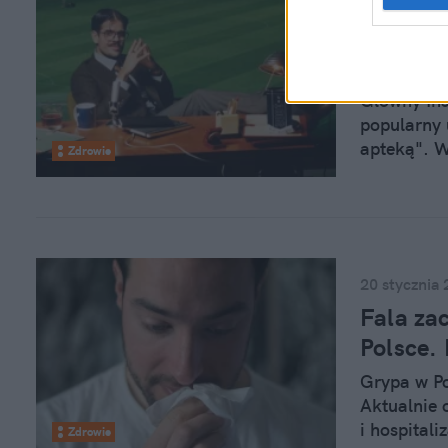
30 stycznia
GIF zlu
dziwię s
Główny Ins
popularny 
apteką". W
Zdrowie
paracetamo
filmiki na
20 stycznia
Fala za
Polsce.
Grypa w Po
Aktualnie 
i hospital
Zdrowie