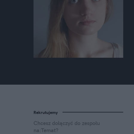
Rekrutujemy
Chcesz dołączyć do zespołu
na:Temat?