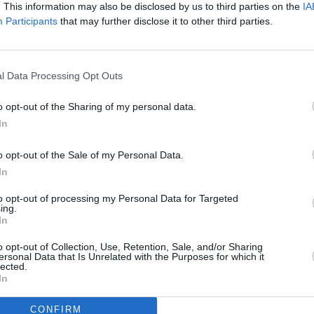
dostępne w sieci często są sprzeczne. Jeśli w twojej
. This information may also be disclosed by us to third parties on the
IA
Participants
that may further disclose it to other third parties.
żą się pytania, dobrze trafiłeś. Ekspert Tomasz
w komentarzu dla naTemat.pl wyjaśnia najważniejsze
mówi o najczęstszych błędach początkujących w
.
l Data Processing Opt Outs
o opt-out of the Sharing of my personal data.
026, 15:02
In
nia po szczepieniach na COVID.
o opt-out of the Sale of my Personal Data.
y dokonali przełomowego odkrycia
In
ożliwych powikłań po szczepieniu na COVID-19 był
to opt-out of processing my Personal Data for Targeted
ł zakrzepowo-małopłytkowy. Choć występował on
ing.
 był na tyle poważny, że przez lata stanowił zagadkę
In
ców. Teraz zidentyfikowali oni mechanizm, który
o opt-out of Collection, Use, Retention, Sale, and/or Sharing
niać przyczyny występowania powikłania.
ersonal Data that Is Unrelated with the Purposes for which it
lected.
In
CONFIRM