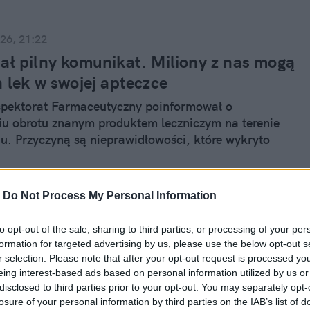
mu, co wywołuje emocje, i szukam 
a zresztą z nich korzystam).

26, 21:22
ał pilny komunikat. Miliony z nas mogą
haną bez reszty we włoskim 
n lek w swojej apteczce
st domowa kolekcja roślin 
spektorat Farmaceutyczny poinformował o
nienie ich przed kocimi zębami nie 
u obrotu znanym produktem leczniczym na terenie
ju. Przyczyną są nieprawidłowości, które wykryto
dań jakościowych leku przeciwlękowego. GIF ma
ia dotyczące preparatu do wstrzykiwań.
-
Do Not Process My Personal Information
to opt-out of the sale, sharing to third parties, or processing of your per
26, 19:38
formation for targeted advertising by us, please use the below opt-out s
zacząć przygodę z siłownią? Zapytałam
r selection. Please note that after your opt-out request is processed y
 o złote zasady dla świeżaków
eing interest-based ads based on personal information utilized by us or
disclosed to third parties prior to your opt-out. You may separately opt-
cy na siłowni mierzą się z wieloma wyzwaniami, a
losure of your personal information by third parties on the IAB’s list of