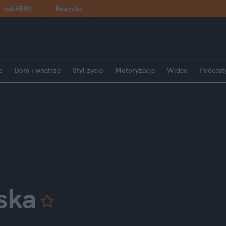
dad
:
HERO
Rozrywka
e
Dom i wnętrze
Styl życia
Motoryzacja
Wideo
Podcast
ska