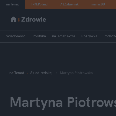
na
:
Temat
INN
:
Poland
ASZ
:
dziennik
mama
:
DU
Wiadomości
Polityka
naTemat extra
Rozrywka
Podróż
na
:
Temat
Skład redakcji
Martyna Piotrowska
Martyna Piotrow