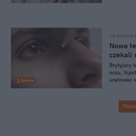
Dowiedz si
którym ma
13 stycznia
Nowa te
czekali 
Brytyjscy 
oczu, hipo
uratować w
Zdrowie
nieuleczal
pacjentów, 
Pokaż