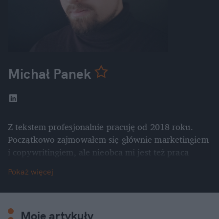
Michał Panek
Z tekstem profesjonalnie pracuję od 2018 roku. 
Początkowo zajmowałem się głównie marketingiem 
i copywritingiem, ale nieobca mi jest też praca 
stricte redakcyjna. Pierwsze teksty publikowałem 
Pokaż więcej
na portalu MenWorld i na moim prywatnym blogu. 
Poza pisaniem działam także w obszarze wsparcia i 
doradztwa. Ukończyłem psychologię na 
Uniwersytecie Jagiellońskim.
Moje artykuły