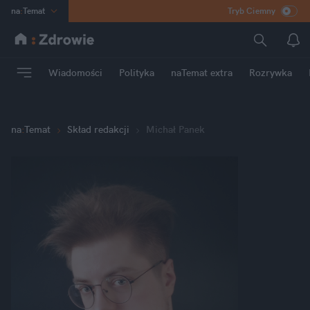
na
:
Temat
Tryb Ciemny
INN
:
Poland
ASZ
:
dziennik
Wiadomości
Polityka
naTemat extra
Rozrywka
mama
:
DU
dad
:
HERO
Rozrywka
na
:
Temat
Skład redakcji
Michał Panek