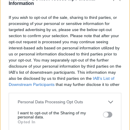
Information
Sprawdź, jak to działa
If you wish to opt-out of the sale, sharing to third parties, or
Kwota napiwku
processing of your personal or sensitive information for
targeted advertising by us, please use the below opt-out
section to confirm your selection. Please note that after your
opt-out request is processed you may continue seeing
5 zł
10 zł
20 zł
Inna
interest-based ads based on personal information utilized by
us or personal information disclosed to third parties prior to
your opt-out. You may separately opt-out of the further
Wiadomość do autora (opcjonalnie)
Rozwiń
disclosure of your personal information by third parties on the
IAB’s list of downstream participants. This information may
also be disclosed by us to third parties on the
IAB’s List of
Downstream Participants
that may further disclose it to other
third parties.
Twój adres e-mail
Polecam moje artykuły:
Personal Data Processing Opt Outs
W Action, Pepco i na Temu kupujemy na potęgę. 
I want to opt-out of the Sharing of my
Taniocha jest tylko przykrywką
personal data.
Opted In
Osoby o niskiej inteligencji emocjonalnej mają 