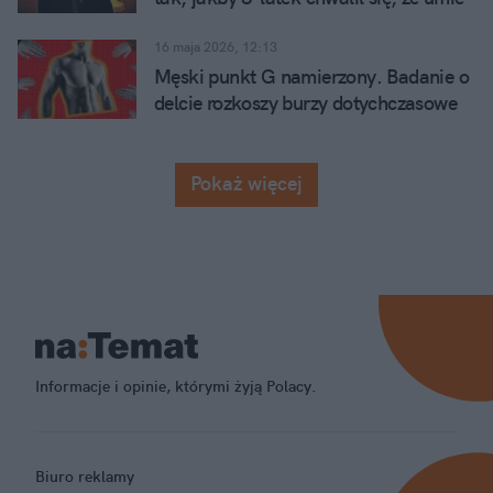
politycznych zapraszam do kontaktu na: 
zawiązać buty
michal.panek@natemat.pl
16 maja 2026, 12:13
Męski punkt G namierzony. Badanie o
W kwestiach merytoryki psychologicznej i 
delcie rozkoszy burzy dotychczasowe
naukowej zapraszam do wysyłania wiadomości na: 
mity
mpanek@alumni.uj.edu.pl
Pokaż więcej
Informacje i opinie, którymi żyją Polacy.
Biuro reklamy