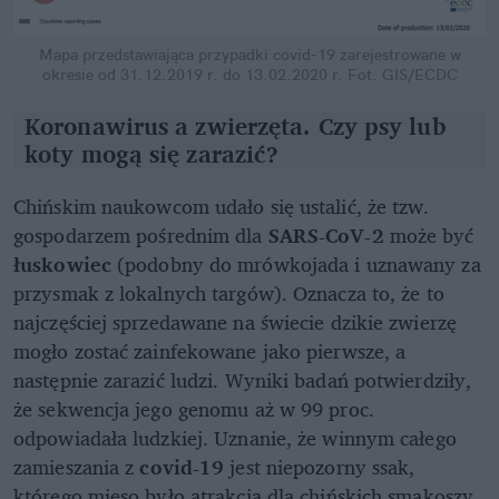
Mapa przedstawiająca przypadki covid-19 zarejestrowane w
okresie od 31.12.2019 r. do 13.02.2020 r.
Fot. GIS/ECDC
Koronawirus a zwierzęta. Czy psy lub
koty mogą się zarazić?
Chińskim naukowcom udało się ustalić, że tzw.
gospodarzem pośrednim dla
SARS-CoV-2
może być
łuskowiec
(podobny do mrówkojada i uznawany za
przysmak z lokalnych targów). Oznacza to, że to
najczęściej sprzedawane na świecie dzikie zwierzę
mogło zostać zainfekowane jako pierwsze, a
następnie zarazić ludzi. Wyniki badań potwierdziły,
że sekwencja jego genomu aż w 99 proc.
odpowiadała ludzkiej. Uznanie, że winnym całego
zamieszania z
covid-19
jest niepozorny ssak,
którego mięso było atrakcją dla chińskich smakoszy,