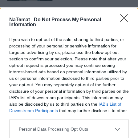
W innych przypadkach wątpliwości dotyczące naszego
stanu zdrowia powinniśmy skonsultować z lekarzem
NaTemat -
Do Not Process My Personal
Information
pierwszego kontaktu. Specjalista ma obowiązek udzielić
nam wszelkich dodatkowych informacji.
If you wish to opt-out of the sale, sharing to third parties, or
processing of your personal or sensitive information for
Osoby, które wykazują objawy infekcji, leczone są
targeted advertising by us, please use the below opt-out
objawowo. Lekarze starają się pomagać indywidualnie
section to confirm your selection. Please note that after your
każdemu pacjentowi i łagodzić dolegliwości, które są dla
opt-out request is processed you may continue seeing
interest-based ads based on personal information utilized by
nich najbardziej uciążliwe. Opieka nad chorymi ma na
us or personal information disclosed to third parties prior to
celu wsparcie systemu immunologicznego w walce z
your opt-out. You may separately opt-out of the further
infekcją. W niektórych przypadkach stosuje się leki
disclosure of your personal information by third parties on the
antyretrowirusowe, podawane w terapii HIV.
IAB’s list of downstream participants. This information may
also be disclosed by us to third parties on the
IAB’s List of
Downstream Participants
that may further disclose it to other
third parties.
Personal Data Processing Opt Outs