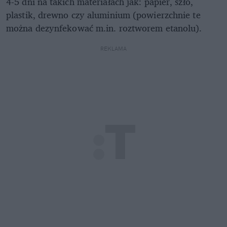
4-5 dni na takich materiałach jak: papier, szło,
plastik, drewno czy aluminium (powierzchnie te
można dezynfekować m.in. roztworem etanolu).
REKLAMA