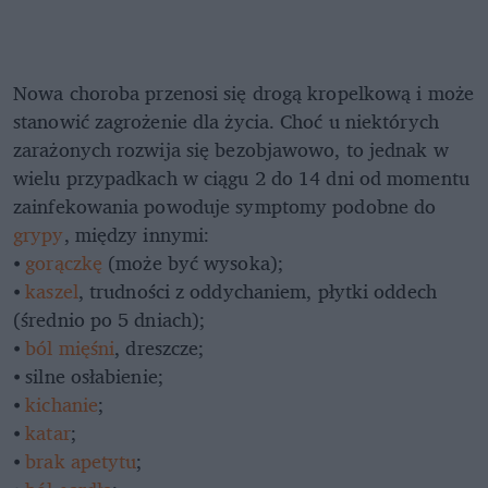
Nowa choroba przenosi się drogą kropelkową i może
stanowić zagrożenie dla życia. Choć u niektórych
zarażonych rozwija się bezobjawowo, to jednak w
wielu przypadkach w ciągu 2 do 14 dni od momentu
zainfekowania powoduje symptomy podobne do
grypy
, między innymi:
⦁
gorączkę
(może być wysoka);
⦁
kaszel
, trudności z oddychaniem, płytki oddech
(średnio po 5 dniach);
⦁
ból mięśni
, dreszcze;
⦁ silne osłabienie;
⦁
kichanie
;
⦁
katar
;
⦁
brak apetytu
;