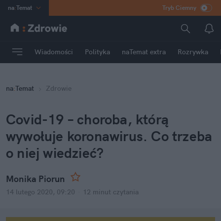
na
:
Temat
Tryb Ciemny
INN
:
Poland
ASZ
:
dziennik
Wiadomości
Polityka
naTemat extra
Rozrywka
mama
:
DU
dad
:
HERO
na
:
Temat
Zdrowie
Rozrywka
Covid-19 – choroba, którą
wywołuje koronawirus. Co trzeba
o niej wiedzieć?
Monika Piorun
14 lutego 2020, 09:20
·
12 minut
czytania