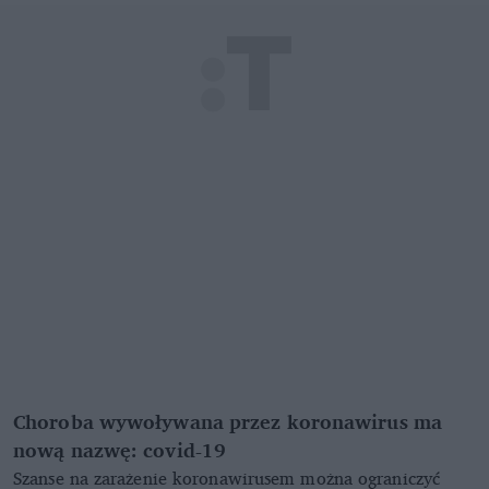
Choroba wywoływana przez koronawirus ma
nową nazwę: covid-19
Szanse na zarażenie koronawirusem można ograniczyć