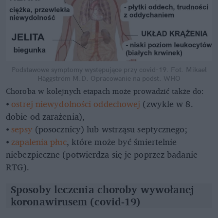
Podstawowe symptomy występujące przy covid-19.
Fot. Mikael
Häggström M.D. Opracowanie na podst. WHO
Choroba w kolejnych etapach może prowadzić także do:
⦁
ostrej niewydolności oddechowej
(zwykle w 8.
dobie od zarażenia),
⦁
sepsy
(posocznicy) lub wstrząsu septycznego;
⦁
zapalenia płuc
, które może być śmiertelnie
niebezpieczne (potwierdza się je poprzez badanie
RTG).
Sposoby leczenia choroby wywołanej
koronawirusem (covid-19)