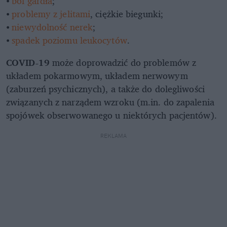
⦁
ból gardła
;
⦁
problemy z jelitami
, ciężkie biegunki;
⦁
niewydolność nerek
;
⦁
spadek poziomu leukocytów
.
COVID-19
może doprowadzić do problemów z
układem pokarmowym, układem nerwowym
(zaburzeń psychicznych), a także do dolegliwości
związanych z narządem wzroku (m.in. do zapalenia
spojówek obserwowanego u niektórych pacjentów).
REKLAMA