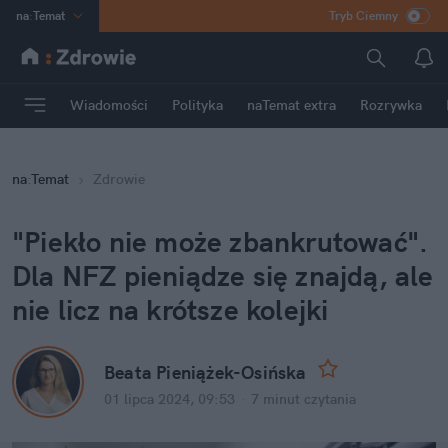
na
:
Temat
Tryb Ciemny
INN
:
Poland
ASZ
:
dziennik
Wiadomości
Polityka
naTemat extra
Rozrywka
mama
:
DU
dad
:
HERO
na
:
Temat
Zdrowie
Rozrywka
"Piekło nie może zbankrutować". 
Dla NFZ pieniądze się znajdą, ale 
nie licz na krótsze kolejki
Beata Pieniążek-Osińska
01 lipca 2024, 09:53
·
7 minut
 czytania