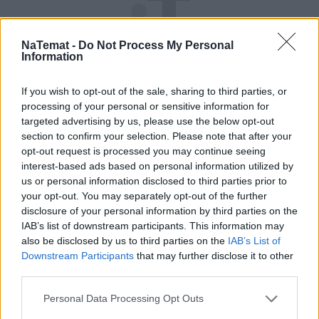
NaTemat -
Do Not Process My Personal
Information
If you wish to opt-out of the sale, sharing to third parties, or
processing of your personal or sensitive information for
targeted advertising by us, please use the below opt-out
section to confirm your selection. Please note that after your
opt-out request is processed you may continue seeing
Pociągiem z Polski do Włoch?!  
interest-based ads based on personal information utilized by
Nowość od PKP Intercity! | 
us or personal information disclosed to third parties prior to
kierunek:PODRÓŻE
your opt-out. You may separately opt-out of the further
disclosure of your personal information by third parties on the
IAB’s list of downstream participants. This information may
also be disclosed by us to third parties on the
IAB’s List of
Krótka kołdra
Downstream Participants
that may further disclose it to other
third parties.
W systemie ochrony zdrowia od lat mówi się o 
Personal Data Processing Opt Outs
krótkiej kołdrze
, a efekt jest taki, że jeżeli gdzieś 