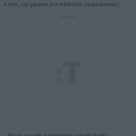
o tym, czy pacjent jest właściwie zaopiekowany. 
REKLAMA 
– Wciąż za mało korzystamy z profilaktyki i 