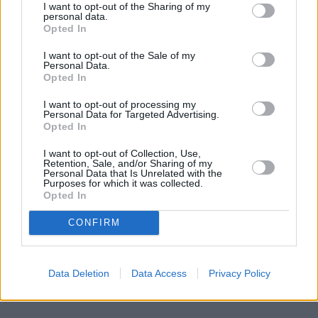
I want to opt-out of the Sharing of my
pieniędzy się dołoży, to w innym miejscu trzeba 
personal data.
będzie je zaoszczędzić. Wydaje się, że w 
Opted In
niedofinansowanym systemie, gdzie dostęp 
I want to opt-out of the Sale of my
pacjentów do leczenia daleki jest od ideału, trudno 
Personal Data.
Opted In
będzie znaleźć pole do oszczędności. 
I want to opt-out of processing my
Tym większe są obawy przedstawicieli organizacji 
Personal Data for Targeted Advertising.
Opted In
pacjentów oraz tych zajmujących się 
monitorowaniem systemu.
I want to opt-out of Collection, Use,
Retention, Sale, and/or Sharing of my
Personal Data that Is Unrelated with the
Magdalena Kołodziej
, prezes 
Fundacji MY 
Purposes for which it was collected.
Opted In
Pacjenci
 ocenia, że "tak ogromny 
deficyt środków
na ochronę zdrowia jest z punktu widzenia 
CONFIRM
pacjentów zatrważający".
REKLAMA 
Data Deletion
Data Access
Privacy Policy