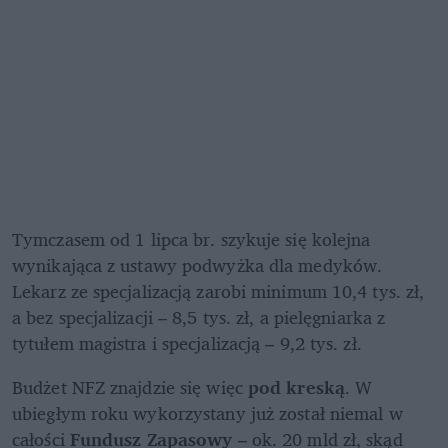
Tymczasem od 1 lipca br. szykuje się kolejna 
wynikająca z ustawy podwyżka dla medyków. 
Lekarz ze specjalizacją zarobi minimum 10,4 tys. zł, 
a bez specjalizacji – 8,5 tys. zł, a pielęgniarka z 
tytułem magistra i specjalizacją – 9,2 tys. zł.
Budżet NFZ znajdzie się więc 
pod kreską
. W 
ubiegłym roku wykorzystany już został niemal w 
całości 
Fundusz Zapasowy
 – ok. 20 mld zł, skąd 