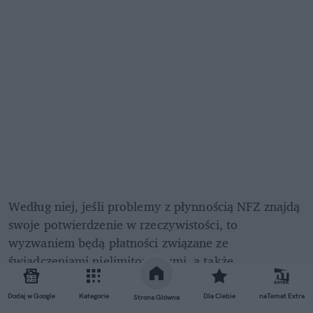
Według niej, jeśli problemy z płynnością NFZ znajdą 
swoje potwierdzenie w rzeczywistości, to 
wyzwaniem będą płatności związane ze 
świadczeniami nielimitowanymi, a także 
nadwykonaniami. 
Dodaj w Google
Kategorie
Dla Ciebie
naTemat Extra
Strona Główna
– Niestety doświadczenia ostatnich lat pokazują, że 