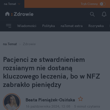
na
:
Temat
Tryb Ciemny
INN
:
Poland
ASZ
:
dziennik
Wiadomości
Polityka
naTemat extra
Rozrywka
mama
:
DU
dad
:
HERO
na
:
Temat
Zdrowie
Rozrywka
Pacjenci ze stwardnieniem 
rozsianym nie dostaną 
kluczowego leczenia, bo w NFZ 
zabrakło pieniędzy
Beata Pieniążek-Osińska
16 października 2024, 12:08
·
5 minut
 czytania