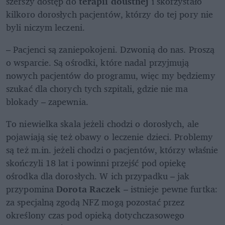
szerszy dostęp do
 terapii doustnej
 i skorzystało 
kilkoro dorosłych pacjentów, którzy do tej pory nie 
byli niczym leczeni. 
– Pacjenci są zaniepokojeni. Dzwonią do nas. Proszą 
o wsparcie. Są ośrodki, które nadal przyjmują 
nowych pacjentów do programu, więc my będziemy 
szukać dla chorych tych szpitali, gdzie nie ma 
blokady – zapewnia.
To niewielka skala jeżeli chodzi o dorosłych, ale 
pojawiają się też obawy o leczenie dzieci. Problemy 
są też m.in. jeżeli chodzi o pacjentów, którzy właśnie 
skończyli 18 lat i powinni przejść pod opiekę 
ośrodka dla dorosłych. W ich przypadku – jak 
przypomina 
Dorota Raczek
 – istnieje pewne furtka: 
za specjalną zgodą NFZ mogą pozostać przez 
określony czas pod opieką dotychczasowego 