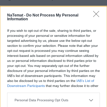
– W Polsce każdego roku mamy już 2 tys. nowych 
rozpoznań SM. Tylko w naszym szpitalu każdego 
NaTemat -
Do Not Process My Personal
Information
roku diagnozujemy 60-70 
nowych przypadków 
stwardnienia rozsianeg
o. Do tego dochodzą 
If you wish to opt-out of the sale, sharing to third parties, or
pacjenci zgłaszający się do nas na leczenie, 
processing of your personal or sensitive information for
zdiagnozowani w innych ośrodkach, w tym w 
targeted advertising by us, please use the below opt-out
ośrodkach pediatrycznych. Takich pacjentów 
section to confirm your selection. Please note that after your
przybywa wręcz lawinowo, bo stwardnienie rozsiane 
opt-out request is processed you may continue seeing
interest-based ads based on personal information utilized by
jest coraz częściej rozpoznawane u nastolatków i u 
us or personal information disclosed to third parties prior to
dzieci – podkreśla prof. 
Iwona Kurkowska-
your opt-out. You may separately opt-out of the further
Jastrzębska.
disclosure of your personal information by third parties on the
IAB’s list of downstream participants. This information may
also be disclosed by us to third parties on the
IAB’s List of
REKLAMA 
Downstream Participants
that may further disclose it to other
third parties.
Personal Data Processing Opt Outs