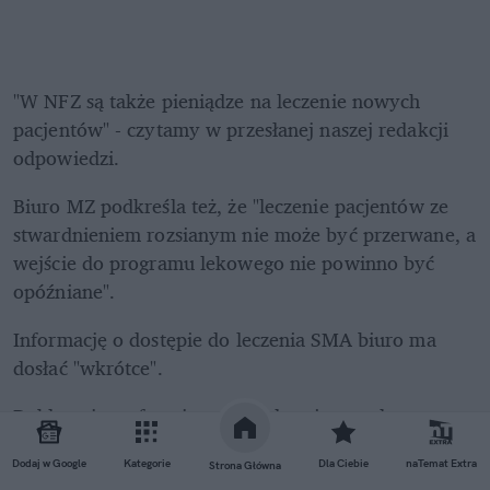
"W NFZ są także pieniądze na leczenie nowych 
pacjentów" - czytamy w przesłanej naszej redakcji 
odpowiedzi.
Biuro MZ podkreśla też, że "leczenie pacjentów ze 
stwardnieniem rozsianym nie może być przerwane, a 
wejście do programu lekowego nie powinno być 
opóźniane".
Informację o dostępie do leczenia SMA biuro ma 
dosłać "wkrótce".
Deklaracja szefowej resortu zdrowia została 
pozytywnie odebrana przez przedstawicieli 
pacjentów.
Dodaj w Google
Kategorie
Dla Ciebie
naTemat Extra
Strona Główna