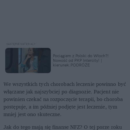
Pociągiem z Polski do Włoch?!  
Nowość od PKP Intercity! | 
kierunek:PODRÓŻE
We wszystkich tych chorobach leczenie powinno być 
włączane jak najszybciej po diagnozie. Pacjent nie 
powinien czekać na rozpoczęcie terapii, bo choroba 
postępuje, a im później podjęte jest leczenie, tym 
mniej jest ono skuteczne.
Jak do tego mają się finanse NFZ? O tej porze roku 