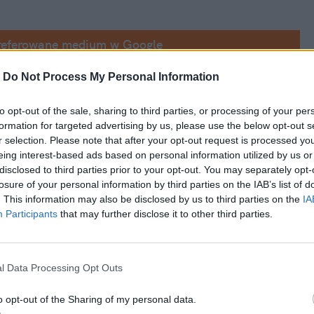
referowane medium w Google
-
Do Not Process My Personal Information
 tych obiecujących dodatkowe korzyści 
popularniejsze to energetyczne, izotoniczne 
to opt-out of the sale, sharing to third parties, or processing of your per
formation for targeted advertising by us, please use the below opt-out s
ch sprzedaż rośnie w Polsce w zawrotnym 
r selection. Please note that after your opt-out request is processed y
eing interest-based ads based on personal information utilized by us or
disclosed to third parties prior to your opt-out. You may separately opt-
losure of your personal information by third parties on the IAB’s list of
. This information may also be disclosed by us to third parties on the
IA
Participants
that may further disclose it to other third parties.
l Data Processing Opt Outs
o opt-out of the Sharing of my personal data.