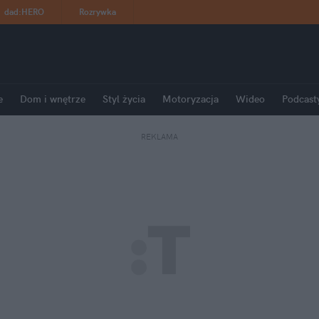
dad
:
HERO
Rozrywka
e
Dom i wnętrze
Styl życia
Motoryzacja
Wideo
Podcast
REKLAMA