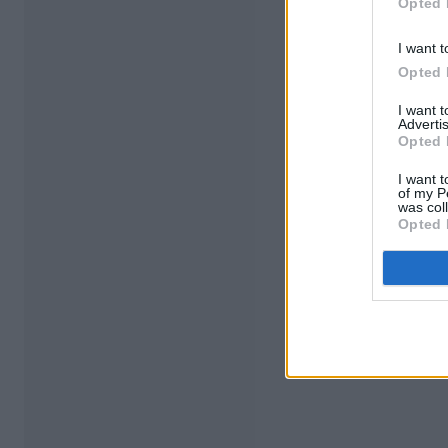
Opted 
I want t
Opted 
I want 
Advertis
Opted 
I want t
of my P
was col
Opted 