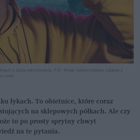
lnych z dużą ostrożnością.
Fot. Kolaż (wykorzystano zdjęcia z 
a.com)
u łykach. To obietnice, które coraz 
stojących na sklepowych półkach. Ale czy 
że to po prosty sprytny chwyt 
iedź na te pytania.