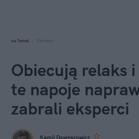
na
:
Temat
Zdrowie
Obiecują relaks i
te napoje naprawd
zabrali eksperci
Kamil Downarowicz