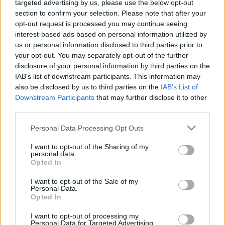
targeted advertising by us, please use the below opt-out
section to confirm your selection. Please note that after your
opt-out request is processed you may continue seeing
interest-based ads based on personal information utilized by
us or personal information disclosed to third parties prior to
your opt-out. You may separately opt-out of the further
disclosure of your personal information by third parties on the
IAB’s list of downstream participants. This information may
also be disclosed by us to third parties on the
IAB’s List of
Downstream Participants
that may further disclose it to other
third parties.
Personal Data Processing Opt Outs
Zdrowie
I want to opt-out of the Sharing of my
personal data.
Opted In
07 lipca 2026, 07:30
Woda z goździkami podbija sieć.
I want to opt-out of the Sale of my
Personal Data.
Sprawdziliśmy, co z tego jest prawdą
Opted In
I want to opt-out of processing my
Personal Data for Targeted Advertising.