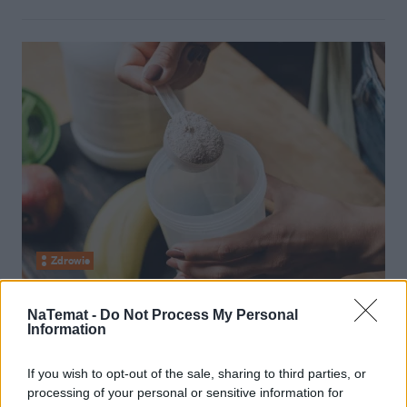
Zdrowie
10 lipca 2026, 07:30
NaTemat -
Do Not Process My Personal
Brała ją cała siłownia, teraz bada
Information
psychiatria. Zaskakujący zwrot
If you wish to opt-out of the sale, sharing to third parties, or
wokół kreatyny
processing of your personal or sensitive information for