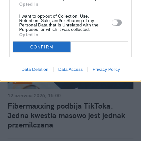
Opted In
I want to opt-out of Collection, Use,
Retention, Sale, and/or Sharing of my
Personal Data that Is Unrelated with the
Purposes for which it was collected.
Opted In
CONFIRM
Data Deletion
Data Access
Privacy Policy
Zdrowie
12 czerwca 2026, 15:00
Fibermaxxing podbija TikToka.
Jedna kwestia masowo jest jednak
przemilczana