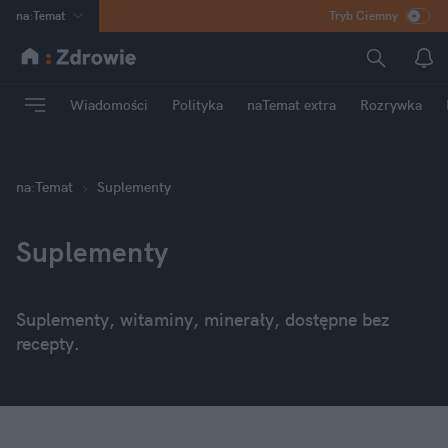
na
:
Temat
Tryb Ciemny
INN
:
Poland
ASZ
:
dziennik
Wiadomości
Polityka
naTemat extra
Rozrywka
mama
:
DU
dad
:
HERO
Rozrywka
na
:
Temat
Suplementy
Suplementy
Suplementy, witaminy, minerały, dostępne bez
recepty.