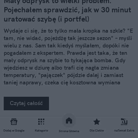
Mały odprysk to wielki problem.
Pojechałem sprawdzić, jak w 30 minut
uratować szybę (i portfel)
Wydaje ci się, że to tylko mała kropka na szkle? "E
tam, nie widać, pojeżdżę tak jeszcze sezon" – myśli
wielu z nas. Sam tak kiedyś myślałem, dopóki nie
pogadałem z ekspertem. Prawda jest taka, że ten
mały odprysk na szybie to tykająca bomba. Gdy
wjedziesz w dziurę albo trafi cię nagła zmiana
temperatury, "pajączek" pójdzie dalej i zamiast
taniej naprawy, czeka cię kosztowna wymiana
szyby. Wybrałem się do serwisu Autoglass®, żeby
na własne oczy zobaczyć, jak profesjonaliści radzą
Czytaj całość
sobie z takimi uszkodzeniami.
REKLAMA
Dodaj w Google
Kategorie
Dla Ciebie
naTemat Extra
Strona Główna