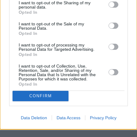
Eksperci podkreślają także znaczenie środowiska, 
I want to opt-out of the Sharing of my
personal data.
bowiem łatwy dostęp do przekąsek czy reklamy 
Opted In
jedzenia w grach mogą dodatkowo pogłębiać 
I want to opt-out of the Sale of my
problem.
Personal Data.
Opted In
Aktywność fizyczna, czyli efekt 
I want to opt-out of processing my
Personal Data for Targeted Advertising.
„wyparcia”
Opted In
I want to opt-out of Collection, Use,
Większość gier wideo to aktywność siedząca. I choć 
Retention, Sale, and/or Sharing of my
Personal Data that Is Unrelated with the
to żadna nowość, badanie wskazuje na ważny 
Purposes for which it was collected.
mechanizm, czyli tzw. efekt wyparcia. Chodzi o to, 
Opted In
że 
czas spędzony na graniu często zastępuje 
CONFIRM
czas, który można by przeznaczyć na ruch.
 W 
efekcie osoby grające intensywnie:
Data Deletion
Data Access
Privacy Policy
REKLAMA 