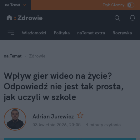
na
:
Temat
Tryb Ciemny
INN
:
Poland
ASZ
:
dziennik
Wiadomości
Polityka
naTemat extra
Rozrywka
mama
:
DU
dad
:
HERO
na
:
Temat
Zdrowie
Rozrywka
Wpływ gier wideo na życie? 
Odpowiedź nie jest tak prosta, 
jak uczyli w szkole
Adrian Jurewicz
03 kwietnia 2026, 20:05
·
4 minuty
 czytania