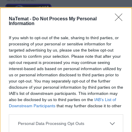
Łupiemy carski beton!  Drytooling 
pod Warszawą (Janówek Pierwszy) | 
NaTemat -
Do Not Process My Personal
kierunek:GÓRY #4
Information
If you wish to opt-out of the sale, sharing to third parties, or
processing of your personal or sensitive information for
Kiedy skupiamy się na grze, przestajemy 
targeted advertising by us, please use the below opt-out
kontrolować ilość spożywanego jedzenia. 
section to confirm your selection. Please note that after your
Rzadziej odczuwamy sytość, częściej sięgamy po 
opt-out request is processed you may continue seeing
przekąski 
– zwykle wysokokaloryczne i 
interest-based ads based on personal information utilized by
przetworzone.
us or personal information disclosed to third parties prior to
your opt-out. You may separately opt-out of the further
disclosure of your personal information by third parties on the
Do tego dochodzą inne nawyki:
IAB’s list of downstream participants. This information may
also be disclosed by us to third parties on the
IAB’s List of
pomijanie posiłków,
Downstream Participants
that may further disclose it to other
jedzenie późno w nocy,
third parties.
częstsze spożywanie słodzonych napojów.
Personal Data Processing Opt Outs