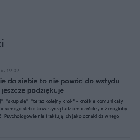
i
26, 19:09
e do siebie to nie powód do wstydu.
 jeszcze podziękuje
j", "skup się", "teraz kolejny krok" – krótkie komunikaty
o samego siebie towarzyszą ludziom częściej, niż mogłoby
. Psychologowie nie traktują ich jako oznaki dziwnego
 Przeciwnie – wskazują, że taki wewnętrzny dialog może
ncentrację i pomagać w regulowaniu emocji.