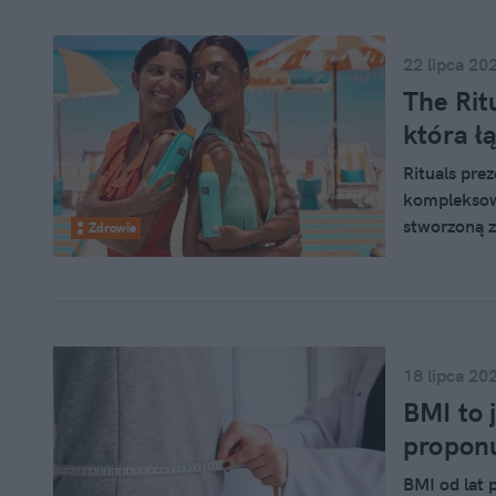
22 lipca 20
The Rit
która ł
Rituals pre
kompleksową
stworzoną z
Zdrowie
trakcie ora
formuły pie
przeciwsłon
samoopalają
herbaty.
18 lipca 20
BMI to 
proponu
BMI od lat 