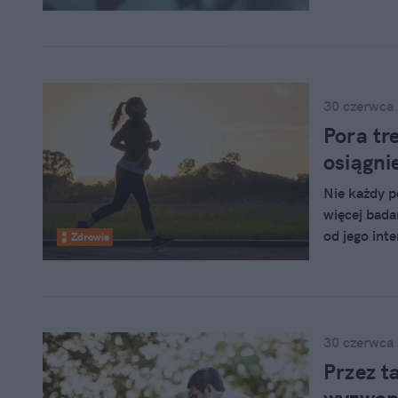
bardziej rad
Na własnym 
30 czerwca
Pora tr
osiągni
Nie każdy p
więcej bada
od jego int
Zdrowie
30 czerwca
Przez t