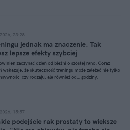
ykalnego. Ideologia, która potrafi przerodzić się w obsesję.
ciele. Na jedzeniu. Na kontroli.
 2026, 23:28
eningu jednak ma znaczenie. Tak
esz lepsze efekty szybciej
owinien zaczynać dzień od bieżni o szóstej rano. Coraz
ń wskazuje, że skuteczność treningu może zależeć nie tylko
ensywności czy rodzaju, ale również od… godziny.
 2026, 15:57
akie podejście rak prostaty to większe