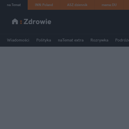
na
:
Temat
INN
:
Poland
ASZ
:
dziennik
mama
:
DU
Wiadomości
Polityka
naTemat extra
Rozrywka
Podróż