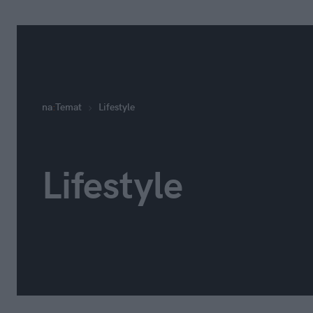
na
:
Temat
Lifestyle
Lifestyle