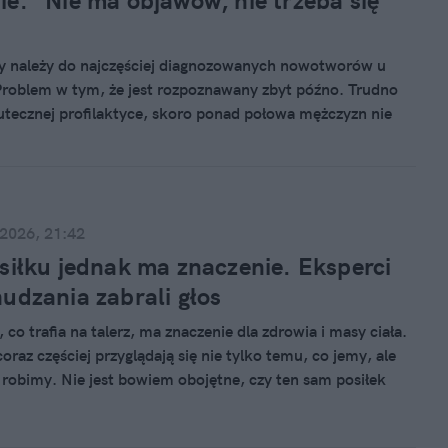
e. "Nie ma objawów, nie trzeba się
y należy do najczęściej diagnozowanych nowotworów u
roblem w tym, że jest rozpoznawany zbyt późno. Trudno
tecznej profilaktyce, skoro ponad połowa mężczyzn nie
podstawowym badaniu w tym zakresie! Co można zrobić, by
tuację?
 2026, 21:42
siłku jednak ma znaczenie. Eksperci
udzania zabrali głos
, co trafia na talerz, ma znaczenie dla zdrowia i masy ciała.
raz częściej przyglądają się nie tylko temu, co jemy, ale
o robimy. Nie jest bowiem obojętne, czy ten sam posiłek
 czy późnym wieczorem. Pora jedzenia może wpływać na
cukrową, apetyt i sposób wykorzystywania energii przez