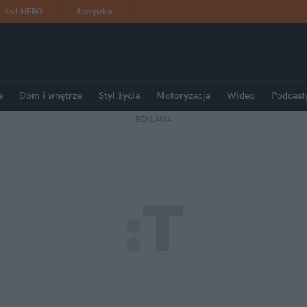
dad
:
HERO
Rozrywka
e
Dom i wnętrze
Styl życia
Motoryzacja
Wideo
Podcast
REKLAMA