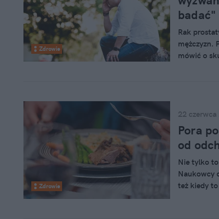
wyzwani
badać"
Rak prostat
mężczyzn. P
Zdrowie
mówić o sku
słyszała o 
poprawić sy
22 czerwca
Pora po
od odch
Nie tylko to
Naukowcy co
też kiedy t
Zdrowie
zjemy rano,
gospodarkę 