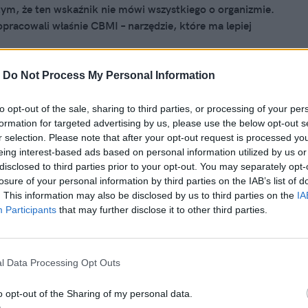
ym, że ten wskaźnik nie mówi wszystkiego o organizmie.
racowali właśnie CBMI – narzędzie, które ma lepiej
 proporcje ciała i dokładniej wskazywać ryzyko zdrowotne.
 jednak dopiero etap badań.
-
Do Not Process My Personal Information
to opt-out of the sale, sharing to third parties, or processing of your per
26, 08:38
formation for targeted advertising by us, please use the below opt-out s
ony trening na zdrowe serce. Mocny
r selection. Please note that after your opt-out request is processed y
eing interest-based ads based on personal information utilized by us or
może wręcz uratować życie
disclosed to third parties prior to your opt-out. You may separately opt-
losure of your personal information by third parties on the IAB’s list of
erce może zdradzać, jak duże jest ryzyko zawału. Według
. This information may also be disclosed by us to third parties on the
IA
z Uniwersytetu Edynburskiego cennych wskazówek
Participants
that may further disclose it to other third parties.
również mięśnie klatki piersiowej i pleców. Istotna nie jest
ielkość, lecz jakość, która najpewniej wiąże się z
tywności fizycznej.
l Data Processing Opt Outs
o opt-out of the Sharing of my personal data.