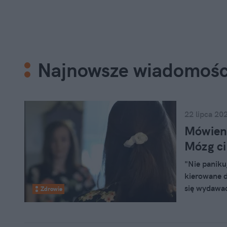
Najnowsze wiadomośc
22 lipca 20
Mówieni
Mózg ci
"Nie paniku
kierowane d
się wydawać
Zdrowie
zachowania.
wspierać ko