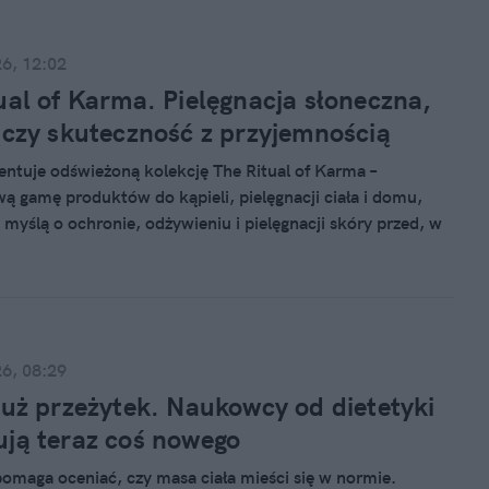
26, 12:02
ual of Karma. Pielęgnacja słoneczna,
ączy skuteczność z przyjemnością
zentuje odświeżoną kolekcję The Ritual of Karma –
 gamę produktów do kąpieli, pielęgnacji ciała i domu,
 myślą o ochronie, odżywieniu i pielęgnacji skóry przed, w
z po ekspozycji na słońce. Kolekcja łączy zaawansowane
lęgnacyjne z letnimi rytuałami, oferując wysoką ochronę
eczną, produkty łagodzące po opalaniu oraz kosmetyki
ce. Całość dopełnia kultowy zapach kwiatu lotosu i białej
26, 08:29
już przeżytek. Naukowcy od dietetyki
ją teraz coś nowego
pomaga oceniać, czy masa ciała mieści się w normie.