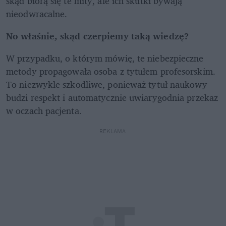
skąd biorą się te mity, ale ich skutki bywają 
nieodwracalne.
No właśnie, skąd czerpiemy taką wiedzę? 
W przypadku, o którym mówię, te niebezpieczne 
metody propagowała osoba z tytułem profesorskim. 
To niezwykle szkodliwe, ponieważ tytuł naukowy 
budzi respekt i automatycznie uwiarygodnia przekaz 
w oczach pacjenta.
REKLAMA 