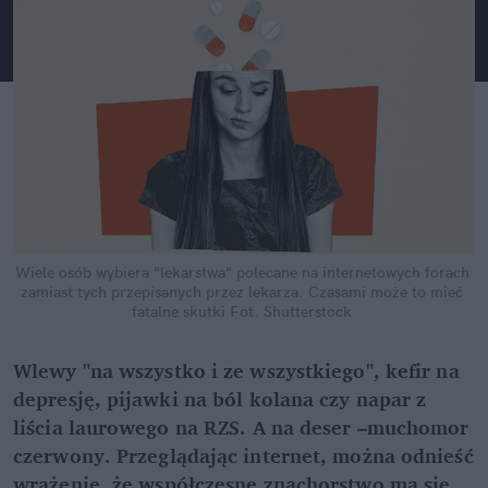
Wiele osób wybiera "lekarstwa" polecane na internetowych forach 
zamiast tych przepisanych przez lekarza. Czasami może to mieć 
fatalne skutki
Fot. Shutterstock
Wlewy "na wszystko i ze wszystkiego", kefir na 
depresję, pijawki na ból kolana czy napar z 
liścia laurowego na RZS. A na deser –muchomor 
czerwony. Przeglądając internet, można odnieść 
wrażenie, że współczesne znachorstwo ma się 