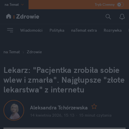
na
:
Temat
Tryb Ciemny
INN
:
Poland
ASZ
:
dziennik
Wiadomości
Polityka
naTemat extra
Rozrywka
mama
:
DU
dad
:
HERO
na
:
Temat
Zdrowie
Rozrywka
Lekarz: "Pacjentka zrobiła sobie 
wlew i zmarła". Najgłupsze "złote 
lekarstwa" z internetu
Aleksandra Tchórzewska
14 kwietnia 2026, 15:13
·
15 minut
 czytania