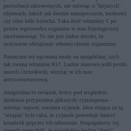
perturbacji zdrowotnych, nie mówiąc o "lżejszych" 
objawach, takich jak fatalne samopoczucie, nudności 
czy silne bóle brzucha. Taka ilość witaminy C po 
prostu wprowadza organizm w stan fizjologicznej 
nierównowagi. To nie jest żaden detoks, to 
ordynarne obciążanie własnej chemii organizmu.
Pamiętam też ogromną modę na amigdalinę, czyli 
tak zwaną witaminę B17. Ludzie masowo jedli pestki 
moreli i brzoskwiń, wierząc w ich moc 
antynowotworową.
Amigdalina to związek, który pod względem 
działania przypomina glikozydy cyjanogenne – 
mówiąc wprost, uwalnia cyjanek. Idea stojąca za tą 
"terapią" była taka, że cyjanek powoduje śmierć 
komórek poprzez ich uduszenie. Propagatorzy tej 
metody twierdzili, że amigdalina będzie "dusić" 