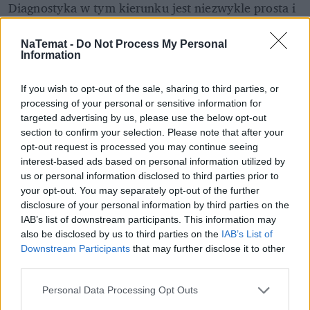
Diagnostyka w tym kierunku jest niezwykle prosta i 
mało inwazyjna – wystarczy badanie kału na 
obecność pasożytów. Jest ono łatwo dostępne i daje 
NaTemat -
Do Not Process My Personal
Information
jasną sytuację. Nie widzę żadnej konieczności 
odrobaczania się "na zapas". 
If you wish to opt-out of the sale, sharing to third parties, or
processing of your personal or sensitive information for
REKLAMA 
targeted advertising by us, please use the below opt-out
section to confirm your selection. Please note that after your
opt-out request is processed you may continue seeing
interest-based ads based on personal information utilized by
us or personal information disclosed to third parties prior to
your opt-out. You may separately opt-out of the further
disclosure of your personal information by third parties on the
IAB’s list of downstream participants. This information may
also be disclosed by us to third parties on the
IAB’s List of
Downstream Participants
that may further disclose it to other
third parties.
Personal Data Processing Opt Outs