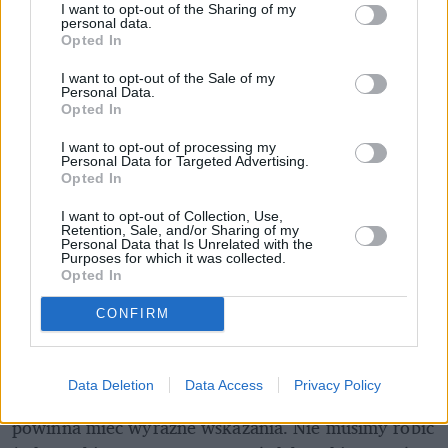
I want to opt-out of the Sharing of my
personal data.
Opted In
I want to opt-out of the Sale of my
Personal Data.
Opted In
I want to opt-out of processing my
Personal Data for Targeted Advertising.
Opted In
I want to opt-out of Collection, Use,
Retention, Sale, and/or Sharing of my
Personal Data that Is Unrelated with the
Purposes for which it was collected.
Opted In
CONFIRM
Choć leki na odrobaczanie są stosunkowo mało 
toksyczne, bo działają głównie miejscowo w 
Data Deletion
Data Access
Privacy Policy
przewodzie pokarmowym, to każda farmakoterapia 
powinna mieć wyraźne wskazania. Nie musimy robić 