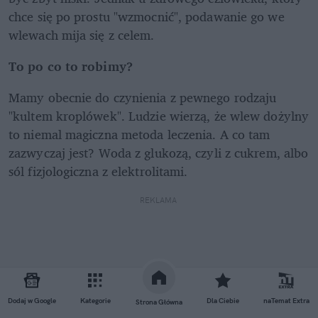
chce się po prostu "wzmocnić", podawanie go we 
wlewach mija się z celem.
To po co to robimy?
Mamy obecnie do czynienia z pewnego rodzaju 
"kultem kroplówek". Ludzie wierzą, że wlew dożylny 
to niemal magiczna metoda leczenia. A co tam 
zazwyczaj jest? Woda z glukozą, czyli z cukrem, albo 
sól fizjologiczna z elektrolitami.
REKLAMA 
Dodaj w Google
Kategorie
Dla Ciebie
naTemat Extra
Strona Główna