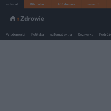
na
:
Temat
INN
:
Poland
ASZ
:
dziennik
mama
:
DU
Wiadomości
Polityka
naTemat extra
Rozrywka
Podróż