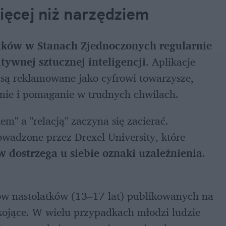
więcej niż narzędziem
tków w Stanach Zjednoczonych regularnie 
tywnej sztucznej inteligencji
. Aplikacje 
d są reklamowane jako cyfrowi towarzysze, 
anie i pomaganie w trudnych chwilach.
" a "relacją" zaczyna się zacierać. 
owadzone przez Drexel University, które 
dostrzega u siebie oznaki uzależnienia
. 
.
w nastolatków (13–17 lat) publikowanych na 
okojące. W wielu przypadkach młodzi ludzie 