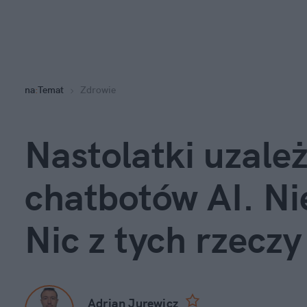
na
:
Temat
Zdrowie
Nastolatki uzależn
chatbotów AI. Ni
Nic z tych rzeczy
Adrian Jurewicz