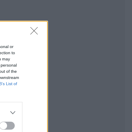
sonal or
ection to
ou may
 personal
out of the
 downstream
B’s List of