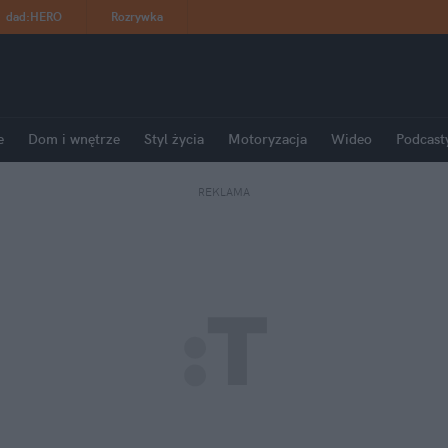
dad
:
HERO
Rozrywka
e
Dom i wnętrze
Styl życia
Motoryzacja
Wideo
Podcast
REKLAMA