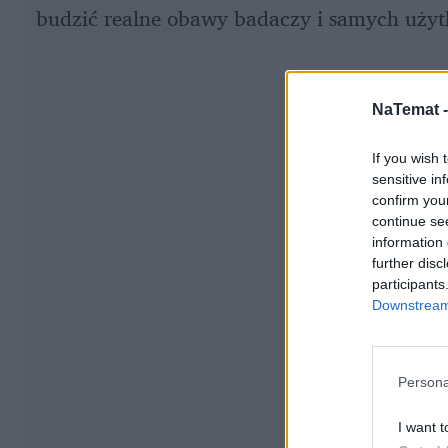
budzić realne obawy badaczy i samych uży
NaTemat 
If you wish 
sensitive in
confirm you
continue se
information 
further disc
participants
Downstream 
Persona
I want t