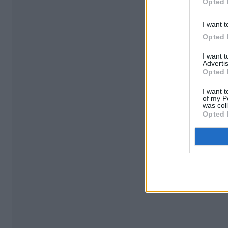
Opted 
I want t
Opted 
I want 
Advertis
Opted 
I want t
of my P
was col
Opted 