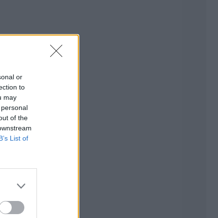
sonal or
ection to
ou may
 personal
out of the
 downstream
B’s List of