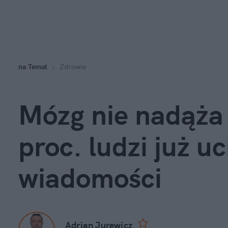
na
:
Temat
Zdrowie
Mózg nie nadąża 
proc. ludzi już uc
wiadomości
Adrian Jurewicz