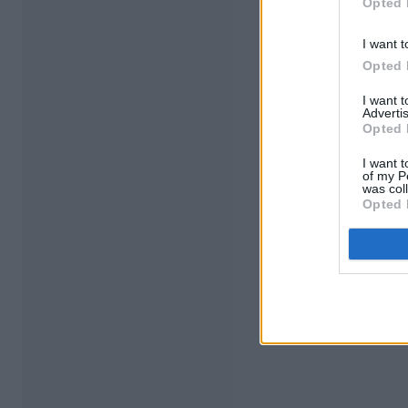
Opted 
I want t
Opted 
I want 
Advertis
Opted 
I want t
of my P
was col
Opted 