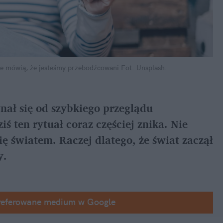
ie mówią, że jesteśmy przebodźcowani
Fot. Unsplash.
ał się od szybkiego przeglądu 
 ten rytuał coraz częściej znika. Nie 
ię światem. Raczej dlatego, że świat zaczął 
y.
referowane medium w Google