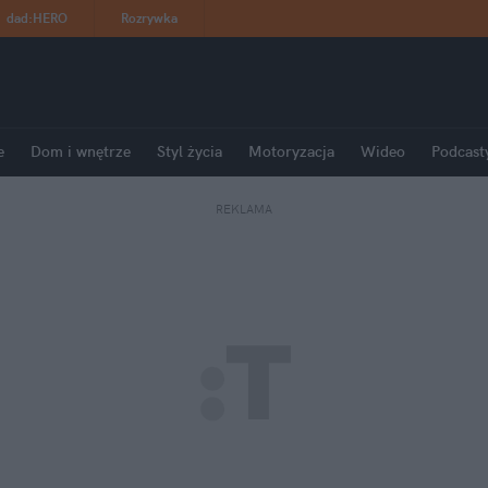
dad
:
HERO
Rozrywka
e
Dom i wnętrze
Styl życia
Motoryzacja
Wideo
Podcast
REKLAMA