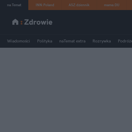
na
:
Temat
INN
:
Poland
ASZ
:
dziennik
mama
:
DU
Wiadomości
Polityka
naTemat extra
Rozrywka
Podróż