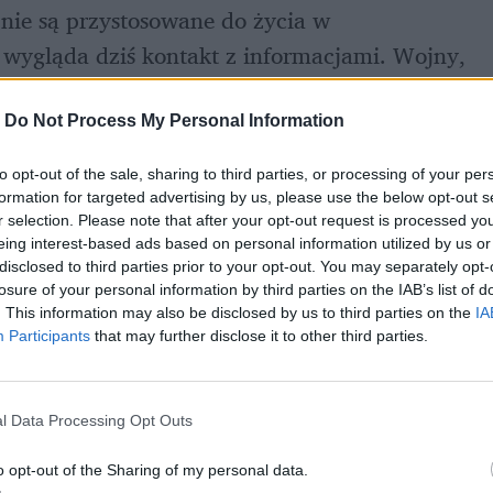
ie są przystosowane do życia w 
wygląda dziś kontakt z informacjami. Wojny, 
. Wszystko naraz. Często jeszcze przed 
mówi się wręcz, iż 
nowoczesność zjada nasz 
-
Do Not Process My Personal Information
ie się przystosować.
to opt-out of the sale, sharing to third parties, or processing of your per
formation for targeted advertising by us, please use the below opt-out s
r selection. Please note that after your opt-out request is processed y
eing interest-based ads based on personal information utilized by us or
disclosed to third parties prior to your opt-out. You may separately opt-
losure of your personal information by third parties on the IAB’s list of
. This information may also be disclosed by us to third parties on the
IA
Participants
that may further disclose it to other third parties.
l Data Processing Opt Outs
o opt-out of the Sharing of my personal data.