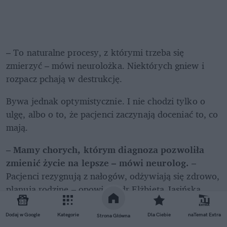
– To naturalne procesy, z którymi trzeba się 
zmierzyć – mówi neurolożka. Niektórych gniew i 
rozpacz pchają w destrukcję.
Bywa jednak optymistycznie. I nie chodzi tylko o 
ulgę, albo o to, że pacjenci zaczynają doceniać to, co 
mają.
– 
Mamy chorych, którym diagnoza pozwoliła 
zmienić życie na lepsze – mówi neurolog.
 – 
Pacjenci rezygnują z nałogów, odżywiają się zdrowo, 
planują rodzinę – opowiada dr Elżbieta Jasińska.
I podkreśla, że trudną rozmowę ułatwia informacja o 
Dodaj w Google
Kategorie
Dla Ciebie
naTemat Extra
Strona Główna
nowoczesnych lekach, które skutecznie 