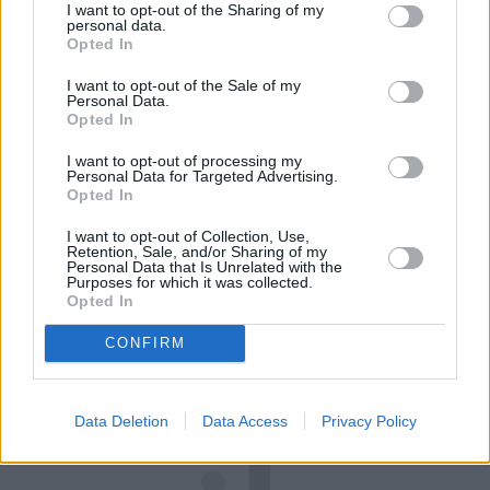
Tymczasem choroba się rozwija, powstają nowe 
I want to opt-out of the Sharing of my
personal data.
ogniska 
demielinizacyjne
, a pacjent nie odczuwa 
Opted In
żadnych objawów – mówi neurolog. 
I want to opt-out of the Sale of my
Personal Data.
Opted In
REKLAMA 
I want to opt-out of processing my
Personal Data for Targeted Advertising.
Opted In
I want to opt-out of Collection, Use,
Retention, Sale, and/or Sharing of my
Personal Data that Is Unrelated with the
Purposes for which it was collected.
Opted In
CONFIRM
Data Deletion
Data Access
Privacy Policy