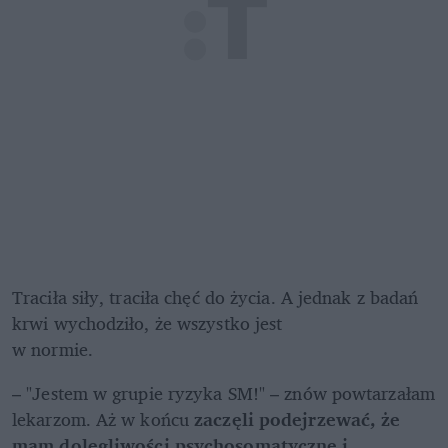
Traciła siły, traciła chęć do życia. A jednak z badań 
krwi wychodziło, że wszystko jest 

w normie.
– "Jestem w grupie ryzyka SM!" – znów powtarzałam 
lekarzom. Aż w końcu 
zaczęli podejrzewać, że 
mam dolegliwości psychosomatyczne i 