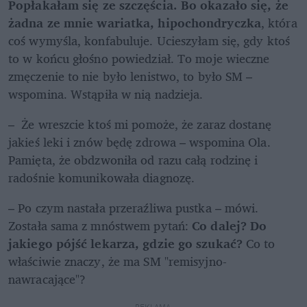
Popłakałam się ze szczęścia. Bo okazało się, że 
żadna ze mnie wariatka, hipochondryczka
, która 
coś wymyśla, konfabuluje. Ucieszyłam się, gdy ktoś 
to w końcu głośno powiedział. To moje wieczne 
zmęczenie to nie było lenistwo, to było SM – 
wspomina. Wstąpiła w nią nadzieja.
–  Że wreszcie ktoś mi pomoże, że zaraz dostanę 
jakieś leki i znów będę zdrowa – wspomina Ola. 
Pamięta, że obdzwoniła od razu całą rodzinę i 
radośnie komunikowała diagnozę.
– Po czym nastała przeraźliwa pustka – mówi. 
Została sama z mnóstwem pytań: 
Co dalej? Do 
jakiego pójść lekarza, gdzie go szukać? 
Co to 
właściwie znaczy, że ma SM "remisyjno- 
nawracające"?