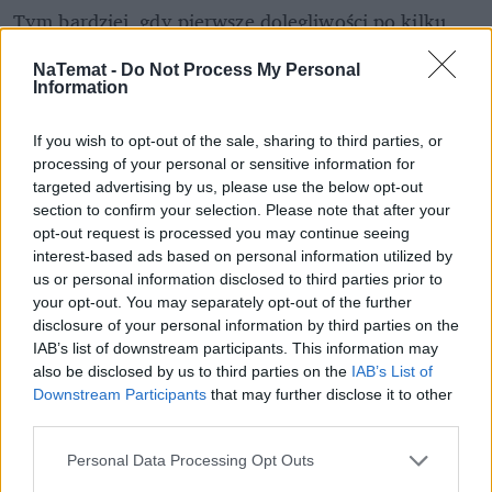
Tym bardziej, gdy pierwsze dolegliwości po kilku 
dniach mijają, a wtedy chorzy nie zdążą nie tylko 
NaTemat -
Do Not Process My Personal
pójść do lekarza, ale nawet nie próbują się 
Information
zarejestrować na wizytę.
If you wish to opt-out of the sale, sharing to third parties, or
Chyba, że ktoś ma nasilone dolegliwości. Pacjenci ze 
processing of your personal or sensitive information for
słabnącymi mięśniami, zaburzeniami widzenia czy 
targeted advertising by us, please use the below opt-out
równowagi zwykle trafiają do szpitala. To ułatwia 
section to confirm your selection. Please note that after your
opt-out request is processed you may continue seeing
szybkie rozpoznanie choroby.
interest-based ads based on personal information utilized by
us or personal information disclosed to third parties prior to
Ale nie każdy ma takie szczęście w nieszczęściu. Bo 
your opt-out. You may separately opt-out of the further
zwłaszcza w początkowym okresie SM, objawy 
disclosure of your personal information by third parties on the
mogą ustąpić
, a odległość między kolejnymi 
IAB’s list of downstream participants. This information may
rzutami bywa bardzo długa.
also be disclosed by us to third parties on the
IAB’s List of
Downstream Participants
that may further disclose it to other
– Między pozagałkowym zapaleniem nerwu 
third parties.
wzrokowego a innymi objawami może upłynąć na 
Personal Data Processing Opt Outs
przykład kilka lat, a czasami nawet kilkanaście. 