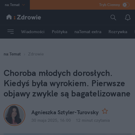
na
:
Temat
Tryb Ciemny
INN
:
Poland
ASZ
:
dziennik
Wiadomości
Polityka
naTemat extra
Rozrywka
mama
:
DU
dad
:
HERO
na
:
Temat
Zdrowie
Rozrywka
Choroba młodych dorosłych. 
Kiedyś była wyrokiem. Pierwsze 
objawy zwykle są bagatelizowane
Agnieszka Sztyler-Turovsky
30 maja 2025, 16:00
·
12 minut
 czytania