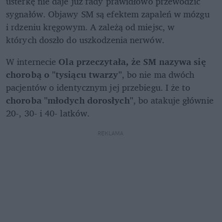
usterkę nie daje już rady prawidłowo przewodzić 
sygnałów. Objawy SM są efektem zapaleń w mózgu 

i rdzeniu kręgowym. A zależą od miejsc, w 
których doszło do uszkodzenia nerwów.
W internecie 
Ola przeczytała, że SM nazywa się 
chorobą o "tysiącu twarzy"
, bo nie ma dwóch 
pacjentów o identycznym jej przebiegu. I że to 
choroba "młodych dorosłych"
, bo atakuje głównie 
20-, 30- i 40- latków.
REKLAMA 