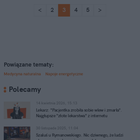
<
2
3
4
5
>
Powiązane tematy:
Medycyna naturalna
Napoje energetyczne
Polecamy
14 kwietnia 2026, 15:13
Lekarz: "Pacjentka zrobiła sobie wlew i zmarła".
Najgłupsze "złote lekarstwa" z internetu
30 listopada 2025, 11:04
Szaluś u Rymanowskiego. Nic dziwnego, że ludzi