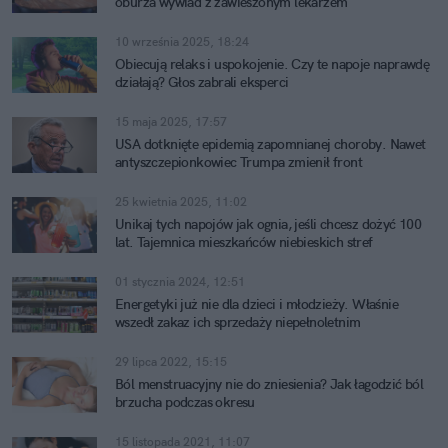
oburza wywiad z zawieszonym lekarzem
10 września 2025, 18:24
Obiecują relaks i uspokojenie. Czy te napoje naprawdę
działają? Głos zabrali eksperci
15 maja 2025, 17:57
USA dotknięte epidemią zapomnianej choroby. Nawet
antyszczepionkowiec Trumpa zmienił front
25 kwietnia 2025, 11:02
Unikaj tych napojów jak ognia, jeśli chcesz dożyć 100
lat. Tajemnica mieszkańców niebieskich stref
01 stycznia 2024, 12:51
Energetyki już nie dla dzieci i młodzieży. Właśnie
wszedł zakaz ich sprzedaży niepełnoletnim
29 lipca 2022, 15:15
Ból menstruacyjny nie do zniesienia? Jak łagodzić ból
brzucha podczas okresu
15 listopada 2021, 11:07