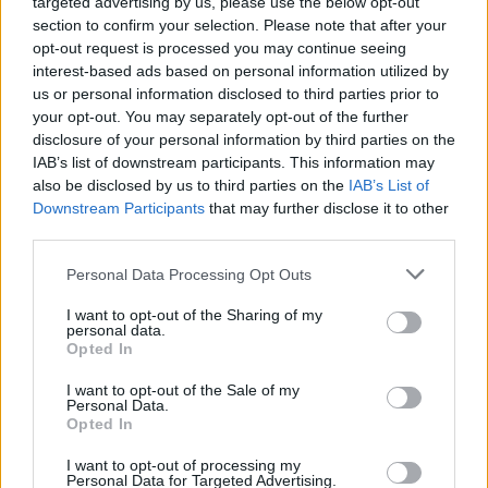
targeted advertising by us, please use the below opt-out
section to confirm your selection. Please note that after your
opt-out request is processed you may continue seeing
interest-based ads based on personal information utilized by
us or personal information disclosed to third parties prior to
your opt-out. You may separately opt-out of the further
disclosure of your personal information by third parties on the
IAB’s list of downstream participants. This information may
also be disclosed by us to third parties on the
IAB’s List of
Downstream Participants
that may further disclose it to other
third parties.
Personal Data Processing Opt Outs
Zdrowie
I want to opt-out of the Sharing of my
personal data.
Opted In
18 października 2020, 08:31
Doprowadzą cię do owocowej
I want to opt-out of the Sale of my
Personal Data.
ekstazy i wzmocnią odporność. 6
Opted In
łatwych przepisów na kiszone owoce
I want to opt-out of processing my
Personal Data for Targeted Advertising.