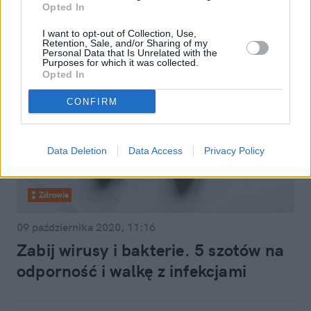
Opted In
I want to opt-out of Collection, Use,
Retention, Sale, and/or Sharing of my
Personal Data that Is Unrelated with the
Purposes for which it was collected.
Opted In
CONFIRM
Data Deletion
Data Access
Privacy Policy
Zdrowie
09 października 2020, 11:16
Zabij wirusy i bakterie. 5 szotów na
odporność i walkę z infekcjami