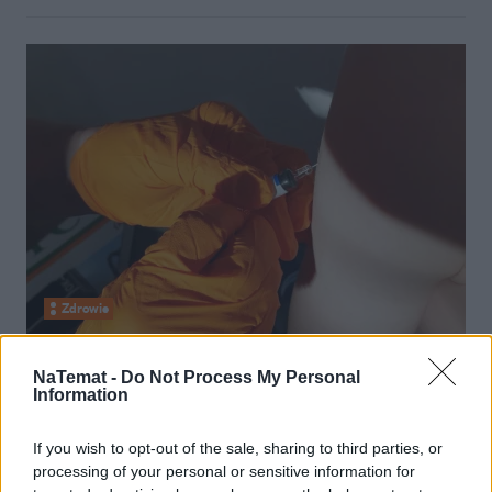
Zdrowie
15 września 2021, 13:25
NaTemat -
Do Not Process My Personal
Przygotuj się na sezon grypowy. Jak
Information
z dostępnością szczepionek? Czy
If you wish to opt-out of the sale, sharing to third parties, or
zaskoczą nas ceny?
processing of your personal or sensitive information for