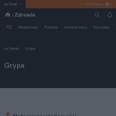
na
:
Temat
Tryb Ciemny
INN
:
Poland
ASZ
:
dziennik
Wiadomości
Polityka
naTemat extra
Rozrywka
mama
:
DU
dad
:
HERO
Rozrywka
na
:
Temat
Grypa
Grypa