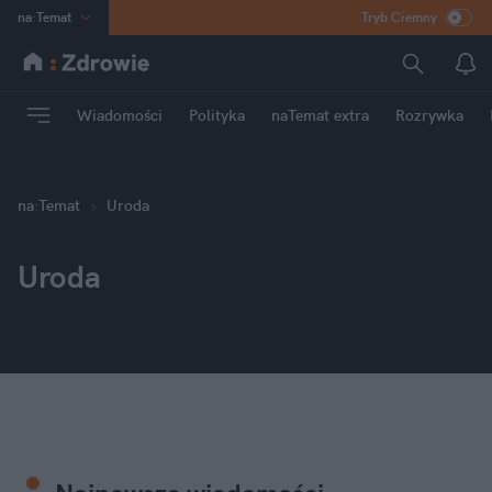
na
:
Temat
Tryb Ciemny
INN
:
Poland
ASZ
:
dziennik
Wiadomości
Polityka
naTemat extra
Rozrywka
mama
:
DU
dad
:
HERO
Rozrywka
na
:
Temat
Uroda
Uroda