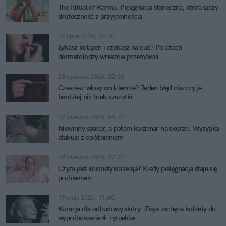
The Ritual of Karma. Pielęgnacja słoneczna, która łączy
skuteczność z przyjemnością
14 lipca 2026, 07:30
Łykasz kolagen i czekasz na cud? Po latach
dermatolodzy wreszcie przemówili
23 czerwca 2026, 22:30
Czeszesz włosy codziennie? Jeden błąd niszczy je
bardziej niż brak szczotki
12 czerwca 2026, 06:32
Niewinny spacer, a potem koszmar na skórze. Wysypka
atakuje z opóźnieniem
09 czerwca 2026, 22:32
Czym jest kosmetykoreksja? Kiedy pielęgnacja staje się
problemem
19 maja 2026, 11:45
Kuracja dla odbudowy skóry. Ziaja zachęca kobiety do
wypróbowania 4. rytuałów