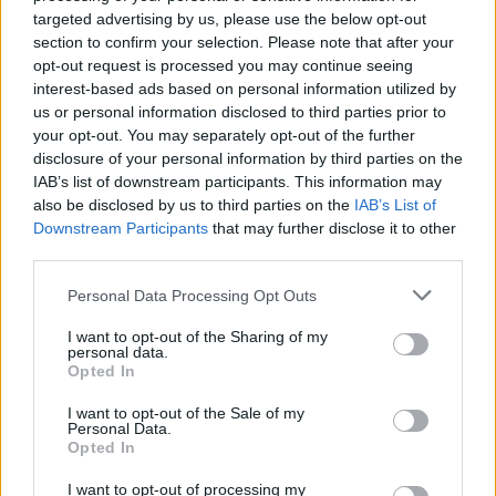
targeted advertising by us, please use the below opt-out
section to confirm your selection. Please note that after your
opt-out request is processed you may continue seeing
interest-based ads based on personal information utilized by
us or personal information disclosed to third parties prior to
your opt-out. You may separately opt-out of the further
disclosure of your personal information by third parties on the
IAB’s list of downstream participants. This information may
also be disclosed by us to third parties on the
IAB’s List of
Downstream Participants
that may further disclose it to other
third parties.
Personal Data Processing Opt Outs
Zdrowie
I want to opt-out of the Sharing of my
personal data.
30 stycznia 2025, 11:10
Opted In
6 kosmetyków-perełek z apteki za
I want to opt-out of the Sale of my
grosze. Nie ma sensu przepłacać w
Personal Data.
Opted In
drogerii
I want to opt-out of processing my