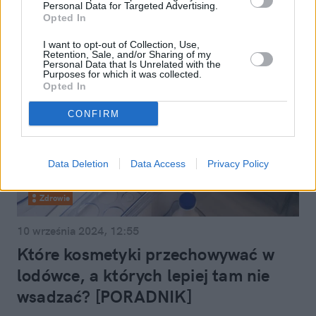
Personal Data for Targeted Advertising.
Opted In
I want to opt-out of Collection, Use,
Retention, Sale, and/or Sharing of my
Personal Data that Is Unrelated with the
Purposes for which it was collected.
Opted In
CONFIRM
Data Deletion
Data Access
Privacy Policy
Zdrowie
10 września 2024, 12:55
Które kosmetyki przechowywać w
lodówce, a których lepiej tam nie
wsadzać? [PORADNIK]