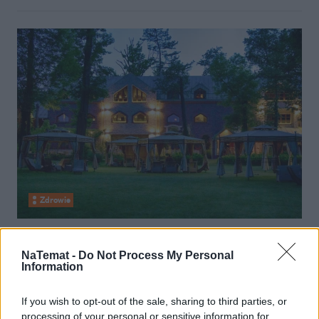
Zdrowie
27 marca 2025, 14:36
Oaza dobrego samopoczucia. Ten
NaTemat -
Do Not Process My Personal
Information
hotel szczyci się mianem Polskiego
Centrum Biowitalności
If you wish to opt-out of the sale, sharing to third parties, or
processing of your personal or sensitive information for