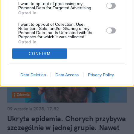
Doroty Gardias to przestroga
I want to opt-out of processing my
Personal Data for Targeted Advertising.
Opted In
I want to opt-out of Collection, Use,
Retention, Sale, and/or Sharing of my
Personal Data that Is Unrelated with the
Purposes for which it was collected.
Opted In
CONFIRM
Data Deletion
Data Access
Privacy Policy
Zdrowie
09 września 2025, 17:52
Ukryta epidemia. Chorych przybywa
szczególnie w jednej grupie. Nawet