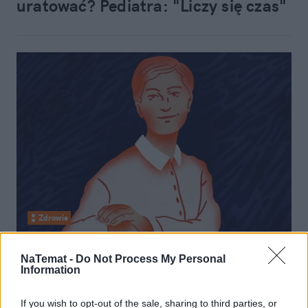
uratować? Pediatra: "Liczy się czas"
Zdrowie
13 września 2025, 07:05
NaTemat -
Do Not Process My Personal
Mama Oliwiera: Dokuczał mu katar.
Information
Kiedy diagnoza była pewna, lekarze
If you wish to opt-out of the sale, sharing to third parties, or