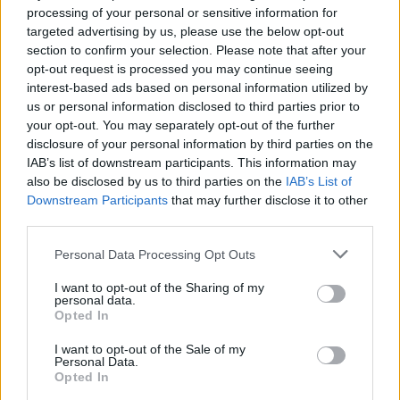
nie dawali żadnych szans
processing of your personal or sensitive information for
targeted advertising by us, please use the below opt-out
section to confirm your selection. Please note that after your
opt-out request is processed you may continue seeing
interest-based ads based on personal information utilized by
us or personal information disclosed to third parties prior to
your opt-out. You may separately opt-out of the further
disclosure of your personal information by third parties on the
IAB’s list of downstream participants. This information may
also be disclosed by us to third parties on the
IAB’s List of
Downstream Participants
that may further disclose it to other
third parties.
Personal Data Processing Opt Outs
Zdrowie
I want to opt-out of the Sharing of my
personal data.
Opted In
09 września 2025, 19:36
Wyrostek robaczkowy jest mały, ale
I want to opt-out of the Sale of my
Personal Data.
bywa wielkim problemem. Historia
Opted In