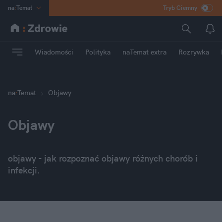
na
:
Temat
Tryb Ciemny
INN
:
Poland
ASZ
:
dziennik
Wiadomości
Polityka
naTemat extra
Rozrywka
mama
:
DU
dad
:
HERO
Rozrywka
na
:
Temat
Objawy
Objawy
objawy - jak rozpoznać objawy różnych chorób i
infekcji.