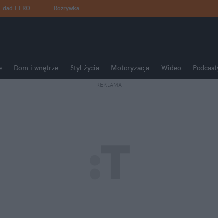
dad
:
HERO
Rozrywka
e
Dom i wnętrze
Styl życia
Motoryzacja
Wideo
Podcast
REKLAMA