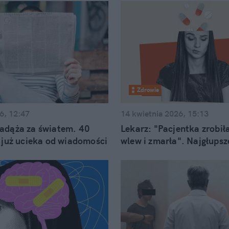
Zdrowie
6, 12:47
14 kwietnia 2026, 15:13
adąża za światem. 40
Lekarz: "Pacjentka zrobił
i już ucieka od wiadomości
wlew i zmarła". Najgłupsz
lekarstwa" z internetu