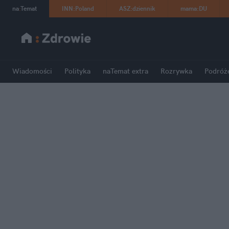
na
:
Temat
INN
:
Poland
ASZ
:
dziennik
mama
:
DU
Wiadomości
Polityka
naTemat extra
Rozrywka
Podróż