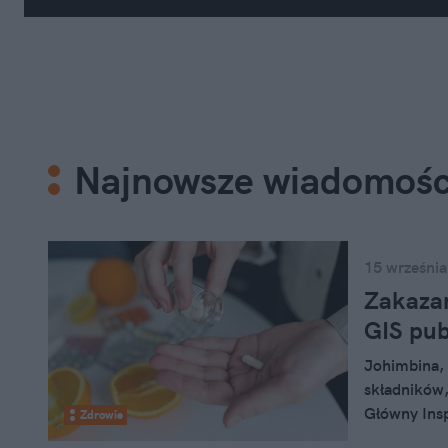
Najnowsze wiadomośc
15 września
Zakazan
GIS pub
Johimbina, 
składników,
Główny Insp
Zdrowie