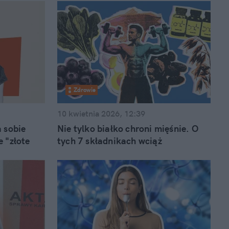
Zdrowie
10 kwietnia 2026, 12:39
a sobie
Nie tylko białko chroni mięśnie. O
e "złote
tych 7 składnikach wciąż
zapominamy