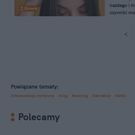
każdego i n
Zdrowie
czynniki mo
odgrywa tu 
znaczenie s
<
znacznie wc
Powiązane tematy:
Dokumentacja medyczna
mózg
Neurolog
Siwe włosy
Białko
Polecamy