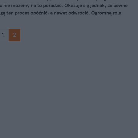
ic nie możemy na to poradzić. Okazuje się jednak, że pewne
gą ten proces opóźnić, a nawet odwrócić. Ogromną rolę
witamina, którą codziennie spożywamy. Może to mieć
zczególnie dla przedstawicieli Gen Z, ponieważ siwieją
1
2
ześniej niż poprzednie pokolenia.