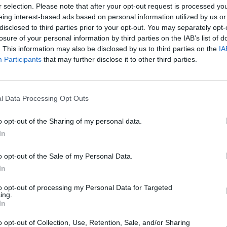
r selection. Please note that after your opt-out request is processed y
eing interest-based ads based on personal information utilized by us or
roba, która charakteryzuje się utratą komórek zwojowych
disclosed to third parties prior to your opt-out. You may separately opt-
jest główną przyczyną ślepoty. Dodatkowo nie ma terapii,
losure of your personal information by third parties on the IAB’s list of
apobiegała uszkodzeniu komórek nerwowych. Naukowcy
. This information may also be disclosed by us to third parties on the
IA
nak, że tę ochronną rolę może pełnić suplementacja
Participants
that may further disclose it to other third parties.
amin, które spożywamy codziennie. Przeczytaj jakich,
 pewno.
l Data Processing Opt Outs
25, 15:28
w Polsce ma ten problem. To cichy
o opt-out of the Sharing of my personal data.
, bo większość osób nie wie, że
In
o opt-out of the Sale of my Personal Data.
wa mężczyzn i jedna trzecia kobiet w Polsce ma za wysokie
In
tatystycznie są po pięćdziesiątce, ale z roku na rok
to opt-out of processing my Personal Data for Targeted
e dopada coraz młodszych. Powód? Stres, śmieciowe
ing.
ak ruchu. Niestety, ta choroba nie boli, więc wiele osób nie
In
ma. A nieleczona prowadzi do udaru, niepełnosprawności i
o opt-out of Collection, Use, Retention, Sale, and/or Sharing
 maja to Światowy Dzień Nadciśnienia Tętniczego. Z tej